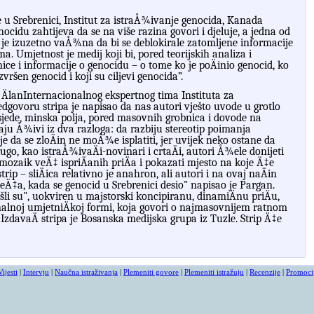
u Srebrenici, Institut za istraÅ¾ivanje genocida, Kanada
cidu zahtijeva da se na više razina govori i djeluje, a jedna od
ka je izuzetno vaÅ¾na da bi se deblokirale zatomljene informacije
ima.
Umjetnost je medij koji bi, pored teorijskih analiza i
nice i informacije o genocidu – o tome ko je poÄinio genocid, ko
zvršen genocid i koji su ciljevi genocida”.
 Ä
lanInternacionalnog
ekspertnog
tima
Instituta
za
edgovoru
stripa
je
napisao
da
nas
autori
vje
š
to
uvode
u
grotlo
sjede
,
minska
polja
,
pored
masovnih
grobnica
i
dovode
na
aju
Å¾
ivi
iz
dva
razloga
:
da
razbiju
stereotip
poimanja
je
da
se
zlo
Ä
in
ne
mo
Å¾
e
isplatiti
,
jer
uvijek
neko
ostane
da
rugo
,
kao
istra
Å¾
iva
Ä
i
-
novinari
i
crta
Ä
i
,
autori
Å¾
ele
donijeti
mozaik
ve
Ä‡
ispri
Ä
anih
pri
Ä
a
i
pokazati
mjesto
na
koje
Ä‡
e
strip
–
sli
Ä
ica
relativno
je
anahron
,
ali
autori
i
na
ovaj
na
Ä
in
je
Ä‡
a
,
kada
se
genocid
u
Srebrenici
desio
"
napisao
je
Pargan
.
š
li
su
",
uokviren
u
majstorski
koncipiranu
,
dinami
Ä
nu
pri
Ä
u
,
nalnoj
umjetni
Ä
koj
formi
,
koja
govori
o
najmasovnijem
ratnom
.
Izdava
Ä
stripa
je
Bosanska
medijska
grupa
iz
Tuzle
.
Strip
Ä‡
e
Vijesti
|
Intervju
|
Naučna istraživanja
|
Plemeniti govore
|
Plemeniti istražuju
|
Recenzije
|
Promoci