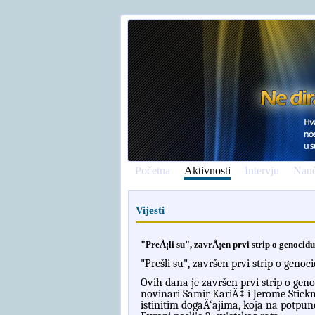
Početna
Aktivnosti
Intervju
Nauč
Vijesti
"PreÅ¡li su", zavrÅ¡en prvi strip o genocidu
"Prešli su", završen prvi strip o genoc
Ovih dana je završen prvi strip o genoc
novinari Samir KariÄ‡ i Jerome Stickm
istinitim dogaÄ‘ajima, koja na potpun