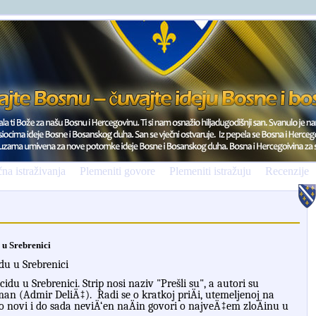
na istraživanja
Plemeniti govore
Plemeniti istražuju
Recenzije
 u Srebrenici
idu u Srebrenici
idu u Srebrenici. Strip nosi naziv "Prešli su", a autori su
an (Admir DeliÄ‡). Radi se o kratkoj priÄi, utemeljenoj na
o novi i do sada neviÄ‘en naÄin govori o najveÄ‡em zloÄinu u