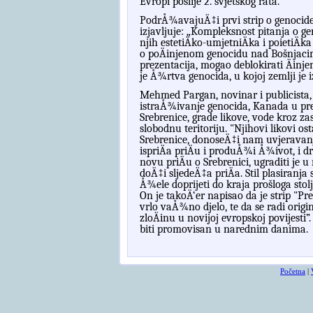
Evropi poslije 2. svjetskog rata.
PodrÅ¾avajuÄ‡i prvi strip o genocide 
izjavljuje:
„
Kompleksnost pitanja o geno
njih estetiÄko-umjetniÄka i poietiÄ
o poÄinjenom genocidu nad Bošnjac
prezentacija, mogao deblokirati Äinje
je Å¾rtva genocida, u kojoj zemlji je i
Mehmed
Pargan
,
novinar
i
publicista
,
istra
Å¾
ivanje
genocida
,
Kanada
u
pr
Srebrenice
,
grade
likove
,
vode
kroz
za
slobodnu
teritoriju
. "
Njihovi
likovi
ost
Srebrenice
,
donose
Ä‡
i
nam
uvjeravan
ispri
Ä
a
pri
Ä
u
i
produ
Å¾
i
Å¾
ivot
,
i
d
novu
pri
Ä
u
o
Srebrenici
,
ugraditi
je
u
do
Ä‡
i
sljede
Ä‡
a
pri
Ä
a
.
Stil
plasiranja
Å¾
ele
doprijeti
do
kraja
pro
š
loga
stol
On
je
tako
Ä‘
er
napisao
da
je
strip
"
Pre
vrlo
va
Å¾
no
djelo
,
te
da
se
radi
origi
zlo
Ä
inu
u
novijoj
evropskoj
povijesti
”
biti
promovisan
u
narednim
danima
.
Početna
|