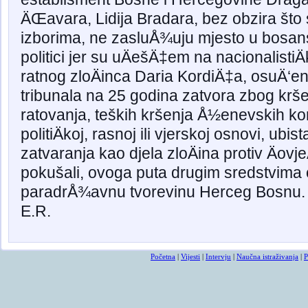
ÄŒavara, Lidija Bradara, bez obzira što 
izborima, ne zasluÅ¾uju mjesto u bosa
politici jer su uÄešÄ‡em na nacionalistiÄ
ratnog zloÄinca Daria KordiÄ‡a, osuÄ‘
tribunala na 25 godina zatvora zbog kršen
ratovanja, teških kršenja Å½enevskih ko
politiÄkoj, rasnoj ili vjerskoj osnovi, ubi
zatvaranja kao djela zloÄina protiv Äovj
pokušali, ovoga puta drugim sredstvima 
paradrÅ¾avnu tvorevinu Herceg Bosnu.
E.R.
Početna
|
Vijesti
|
Intervju
|
Naučna istraživanja
|
P