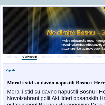
Početna
Aktivnosti
Intervju
Naučna istraživanja
Plemenit
Vijesti
Moral i stid su davno napustili Bosnu i Her
Moral i stid su davno napustili Bosnu i 
Novoizabrani politiÄki lideri bosanskih Hrv
establišment Bosne i Hercegovine Drag