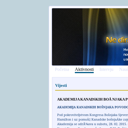
Početna
Aktivnosti
Intervju
Nauč
Vijesti
AKADEMIJA KANADSKIH BOÅ NJAKA P
AKADEMIJA KANADSKIH BOŠNJAKA POVODO
Pod pokroviteljstvom Kongresa Bošnjaka Sjevern
Hamilton i uz pomoÄ‡ Kanadske bošnjaÄke zaj
Akademija se odrÅ¾ava u subotu, 28. 02. 2015.