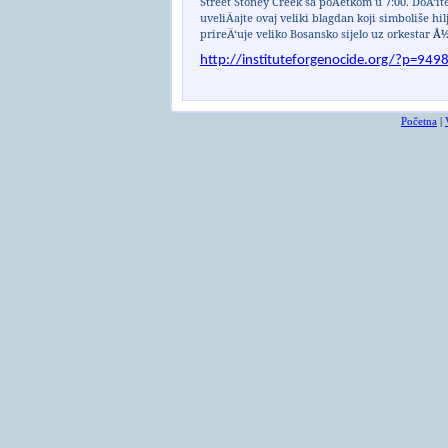
Street Stoney Creek
sa poÄetkom u 7:00. DoÄ‘it
uveliÄajte ovaj veliki blagdan koji simboliše h
prireÄ‘uje veliko Bosansko sijelo uz orkestar
Å½
http://instituteforgenocide.org/?p=949
Početna
|