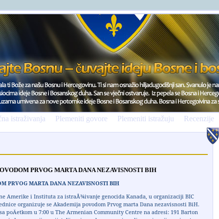
na istraživanja
Plemeniti govore
Plemeniti istražuju
Recenzije
OVODOM PRVOG MARTA DANA NEZAVISNOSTI BIH
M PRVOG MARTA DANA NEZAVISNOSTI BIH
e Amerike i Instituta za istraÅ¾ivanje genocida Kanada, u organizaciji BIC
ednice organizuje se Akademija povodom Prvog marta Dana nezavisnosti BiH.
 sa poÄetkom u 7:00 u The Armenian Community Centre na adresi: 191 Barton