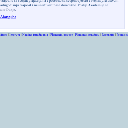
e zajedno sa svojim prijateljima i posebno sa svojom djecom i svojim prisustvom
iljadugodišnju trajnost i neuništivost naše domovine. Poslije Akademije se
ute Dunje.
8&lang=bs
Vijesti
|
Intervju
|
Naučna istraživanja
|
Plemeniti govore
|
Plemeniti istražuju
|
Recenzije
|
Promoci