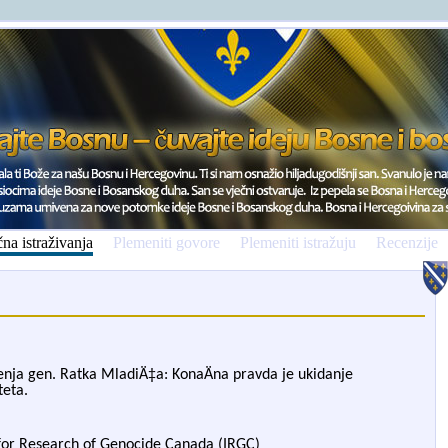
na istraživanja
Plemeniti govore
Plemeniti istražuju
Recenzije
nja gen. Ratka MladiÄ‡a: KonaÄna pravda je ukidanje
teta.
 for Research of Genocide Canada (IRGC)