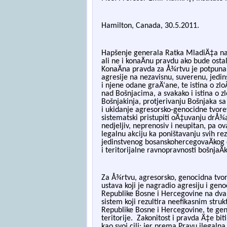
Hamilton, Canada, 30.5.2011.
Hapšenje generala Ratka MladiÄ‡a nak
ali ne i konaÄnu pravdu ako bude ost
KonaÄna pravda za Å¾rtvu je potpuna p
agresije na nezavisnu, suverenu, jedi
i nje
ne odane graÄ‘ane, te istina o zloÄ
nad Bošnjacima, a svakako i istina o z
Bošnjakinja, protjerivanju Bošnjaka s
i ukidanje agresorsko-genocidne tvore
sistematski pristupiti oÄ‡uvanju drÅ¾
ne
djeljiv, neprenosiv i neupitan, pa 
legalnu akciju ka poništavanju svih rez
jedinstvenog bosanskohercegovaÄ
kog 
i teritorijalne ravnopravnosti bošnjaÄ
Za Å¾rtvu, agresorsko, genocidna tvor
ustava koji je nagradio agresiju i gen
Republike Bosne i Hercegovine na dva 
sistem koji rezultira neefikasnim struk
Republike B
osne i Hercegovine, te gen
teritorije.
Zakonitost i pravda Ä‡e bit
kao svoj cilj; jer prema Pravu ilegaln