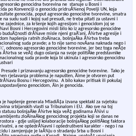
 agresorsko genocidna tvorevina ne
stanuje u Bosni i
cida po Konvenciji o genocidu pridruÅ¾enoj Povelji UN, koja
zultate genocida, poput agresorsko genocidne tvorevine, smatra
 na sudu sudi i kojoj sud presudi, ne treba pitati za ustavni i
e zajednice, za kršenje kojih agresijom i genocidom joj se
Å¾avi Bosni i Hercegovini misli bilo ko iz agresorsko genocidne
 o buduÄ‡nosti drÅ¾ave misle njeni graÄ‘ani, Å¾rtve agresije i
dom hapšenja ratnih zloÄ
inaca, bošnjaÄka Å¾rtva treba
rnacionalnog suda pravde; a to nije samo novÄana naknada nego i
na\', odnosno agresorsko genocidn
e tvorevine, jer bez toga neÄ‡e
a Å¾rtva se veÄ‡ dugo oslanja na svoje politiÄke predstavnike
nacionalnog suda pravde koja bi ukinula i agresorsko genocidnu
 ustvari
d Presude i priznavanju agresorsko genocidne tvorevine.
Tako je
men rješavanja problema je napušten, Äime je otvoren put
 drÅ¾avu Bosnu i Hercegovinu.
A bilo kakav pritisak ili pokušaj
 uspostavljeno genocidom, Ä
in je genocida.
a je hapšenje generala MladiÄ‡a izvana spektakl za svj
etsku
ovina srbijanskih vlasti sa Tribunalom i EU.
Ako sve na toj
 statusu bošnjaÄ
ke Å¾rtve koja veÄ‡ godinama Å¾ivi u
mbijentu zloÄinaÄ
kog genocidnog projekta koji se danas ne
stora - gdje uslijed kolaboracije bošnjaÄ
kog politiÄkog faktora
vatni, a ne opšedrÅ¾avni i opšedruštveni karakter - nego i na
cidu i zamjenjuje je laÅ¾ju o stradanju Srba u Bosni i