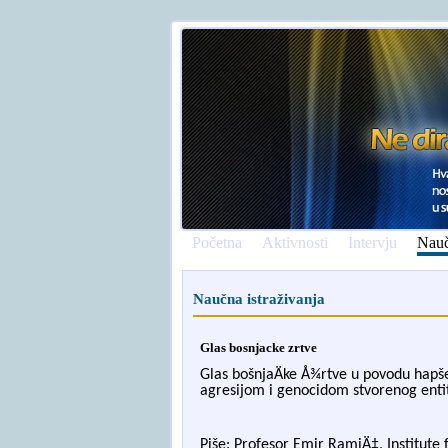
Početna
Aktivnosti
Intervju
Nauč
Naučna istraživanja
Glas bosnjacke zrtve
Glas bošnjaÄ
ke Å¾rtve u povodu hapše
agresijom i genocidom stvorenog enti
Piše: Profesor Emir RamiÄ‡, Institute