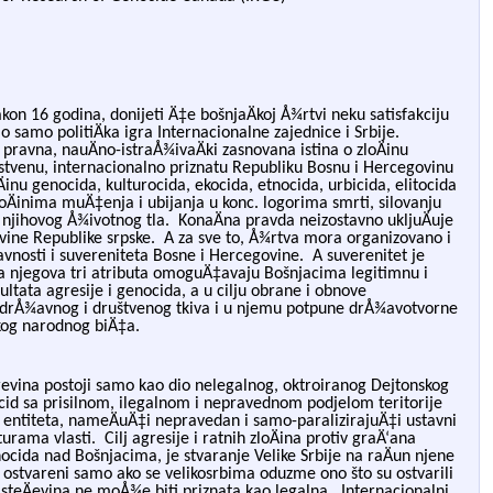
on 16 godina, donijeti Ä‡e bošnjaÄ
koj Å¾rtvi neku satisfakciju
alo samo
politiÄ
ka igra Internacionalne zajednice i Srbije.
ravna, nauÄno-istraÅ¾ivaÄki zasnovana istina o zloÄinu
nstvenu, internacionalno priznatu Republiku Bosnu i Hercegovinu

inu genocida, kulturocida, ekocida, etnocida, urbicida, elitocida
loÄinima muÄ‡enja i ubijanja u konc. logorima smrti, silovanju
a njihovog Å¾
ivotnog tla.
KonaÄ
na pravda neizostavno ukljuÄuje
vine Republike srpske.
A za sve to, Å¾rtva mora organizovano i
avnosti i suvereniteta Bosne i Hercegovine.
A suverenitet je
ova njegova tri atributa omoguÄ‡avaju Bošnjacima legitimnu i
ultata agresije i genocida, a u cilju obrane i obnove
drÅ¾avnog i društvenog tki
va i u njemu potpune drÅ¾avotvorne
kog narodnog biÄ‡a.
evina postoji samo kao dio nelegalnog, oktroiranog Dejtonskog
ocid sa prisilnom, ilegalnom i nepravednom podjelom teritorije
entiteta, nameÄuÄ‡i nepravedan i samo-paralizirajuÄ‡i ustavni
turama vlasti.
Cilj agresije i ratnih zloÄ
ina protiv graÄ‘ana
ocida nad Bošnjacima, je stvaranje Velike Srbije na raÄ
un njene
i ostvareni samo ako se velikosrbima oduzme ono što su ostvarili
a steÄevina ne moÅ¾
e biti priznata kao legalna.
Internacionalni