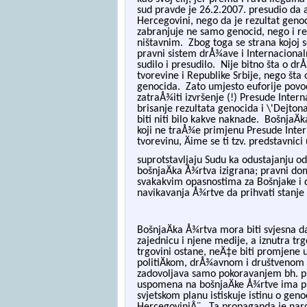
sud pravde je 26.2.2007. presudio da
Hercegovini, nego da je rezultat geno
zabranjuje ne samo genocid, nego i re
ništavnim.
Zbog toga se strana kojoj se
pravni sistem drÅ¾ave i Internacionaln
sudilo i presudilo.
Nije bitno šta o dr
tvorevine i Republike Srbije, nego šta
genocida.
Zato umjesto euforije povo
zatraÅ¾iti izvršenje (!) Presude Inte
brisanje rezultata genocida i \'Dejto
biti niti bilo kakve naknade.
BošnjaÄ
k
koji ne traÅ¾e primjenu Presude Inter
tvorevinu, Äime s
e ti tzv. predstavnici
suprotstavljaju Sudu ka odustajanju o
bošnjaÄ
ka Å¾rtva izigrana; pravni do
svakakvim opasnostima
za Bošnjake i
navikavanja Å¾rtve da prihvati stanje
BošnjaÄ
ka Å¾rtva mora biti svjesna d
zajednicu i njene medije, a iznutra trg
trgovini ostane, neÄ‡e biti promjene u
politiÄkom, drÅ¾avnom i društvenom a
zadovoljava samo pokoravanjem bh. pro
uspomena na bošnjaÄke Å¾rtve ima pri
svjetsko
m planu istiskuje istinu o geno