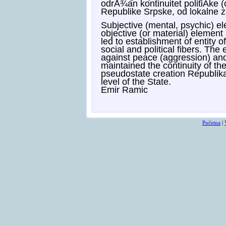
odrÅ¾an kontinuitet politiÄke (
Republike Srpske, od lokalne z
Subjective (mental, psychic) e
objective (or material) element
led to establishment of entity 
social and political fibers. The
against peace (aggression) and
maintained the continuity of the p
pseudostate creation Republika 
level of the State.
Emir Ramic
Početna
|