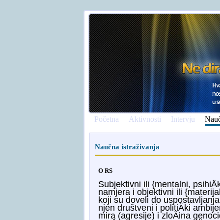
Početna
Aktivnosti
Intervju
Nauč
Naučna istraživanja
O RS
Subjektivni ili {mentalni, psih
namjera i objektivni ili {materi
koji su doveli do uspostavljanj
njen društveni i politiÄki ambij
mira (agresije) i zloÄina geno