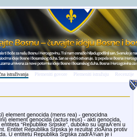
na istraživanja
Plemeniti govore
Plemeniti istražuju
Recenzije
iÄki} element genocida (mens rea) - genocidna
jalni} element genocida (actus reus) - akti genocida,
a entiteta “Republike Srpske”, duboko su ugraÄ‘eni u
ent. Entitet Republika Srpska je rezultat zloÄina protiv
cida. U entitetu Republika Srpska zadrÅ¾an je i