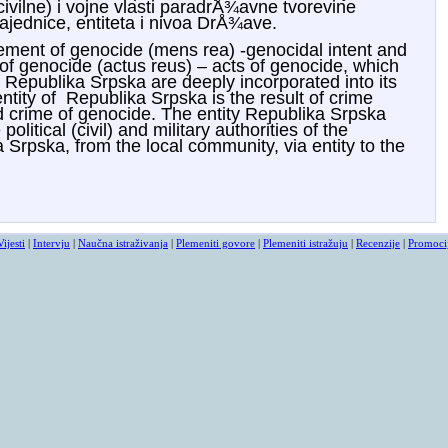
civilne) i vojne vlasti paradrÅ¾avne tvorevine
ajednice, entiteta i nivoa DrÅ¾ave.
lement of genocide (mens rea) -genocidal intent and
 of genocide (actus reus) – acts of genocide, which
of Republika Srpska are deeply incorporated into its
 entity of Republika Srpska is the result of crime
 crime of genocide. The entity Republika Srpska
olitical (civil) and military authorities of the
Srpska, from the local community, via entity to the
Vijesti
|
Intervju
|
Naučna istraživanja
|
Plemeniti govore
|
Plemeniti istražuju
|
Recenzije
|
Promoci