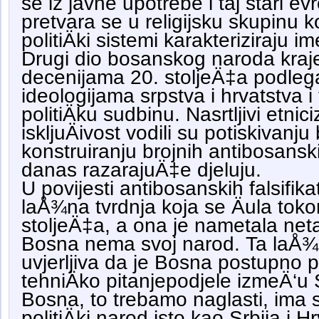
se iz javne upotrebe i taj stari e
pretvara se u religijsku skupinu k
politiÄki sistemi karakteriziraju
Drugi dio bosanskog naroda kraje
decenijama 20. stoljeÄ‡a podlega
ideologijama srpstva i hrvatstva i
politiÄku sudbinu. Nasrtljivi etnici
iskljuÄivost vodili su potiskivanju
konstruiranju brojnih antibosansk
danas razarajuÄ‡e djeluju.
U povijesti antibosanskih falsifika
laÅ¾na tvrdnja koja se Äula toko
stoljeÄ‡a, a ona je nametala net
Bosna nema svoj narod. Ta laÅ¾ p
uvjerljiva da je Bosna postupno 
tehniÄko pitanjepodjele izmeÄ‘u S
Bosna, to trebamo naglasti, ima sv
politiÄki narod isto kao Srbija i Hr