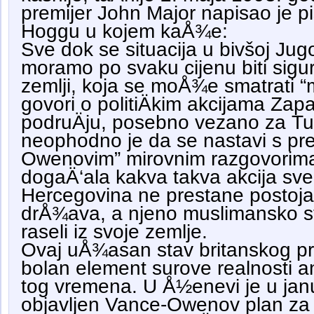
premijer John Major napisao je 
Hoggu u kojem kaÅ¾e:
Sve dok se situacija u bivšoj Jugos
moramo po svaku cijenu biti sigurn
zemlji, koja se moÅ¾e smatrati 
govori o politiÄkim akcijama Za
podruÄju, posebno vezano za Tur
neophodno je da se nastavi s pr
Owenovim” mirovnim razgovorima
dogaÄ‘ala kakva takva akcija sve
Hercegovina ne prestane postoj
drÅ¾ava, a njeno muslimansko s
raseli iz svoje zemlje.
Ovaj uÅ¾asan stav britanskog pr
bolan element surove realnosti a
tog vremena. U Å½enevi je u jan
objavljen Vance-Owenov plan za m