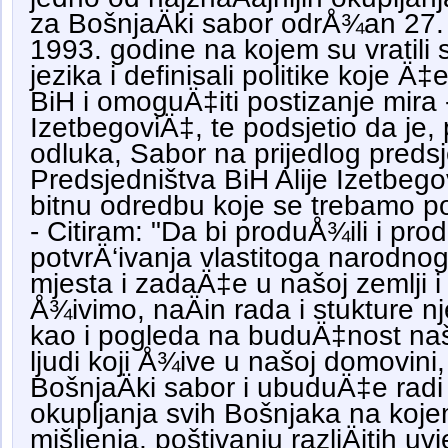
za BošnjaÄki sabor odrÅ¾an 27.
1993. godine na kojem su vratili 
jezika i definisali politike koje Ä‡
BiH i omoguÄ‡iti postizanje mira 
IzetbegoviÄ‡, te podsjetio da je,
odluka, Sabor na prijedlog preds
Predsjedništva BiH Alije Izetbego
bitnu odredbu koje se trebamo pod
- Citiram: "Da bi produÅ¾ili i pro
potvrÄ‘ivanja vlastitoga narodno
mjesta i zadaÄ‡e u našoj zemlji i
Å¾ivimo, naÄin rada i stukture nje
kao i pogleda na buduÄ‡nost naš
ljudi koji Å¾ive u našoj domovini
BošnjaÄki sabor i ubuduÄ‡e radi
okupljanja svih Bošnjaka na koje
mišljenja, poštivanju razliÄitih uvj