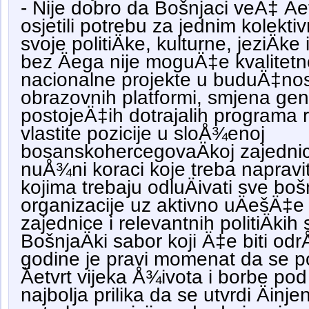
- Nije dobro da Bošnjaci veÄ‡ Äe
osjetili potrebu za jednim kolekti
svoje politiÄke, kulturne, jeziÄk
bez Äega nije moguÄ‡e kvalitetno
nacionalne projekte u buduÄ‡nosti
obrazovnih platformi, smjena gene
postojeÄ‡ih dotrajalih programa r
vlastite pozicije u sloÅ¾enoj
bosanskohercegovaÄkoj zajednic
nuÅ¾ni koraci koje treba napraviti
kojima trebaju odluÄivati sve bo
organizacije uz aktivno uÄešÄ‡e
zajednice i relevantnih politiÄkih
BošnjaÄki sabor koji Ä‡e biti o
godine je pravi momenat da se p
Äetvrt vijeka Å¾ivota i borbe po
najbolja prilika da se utvrdi Äinjen