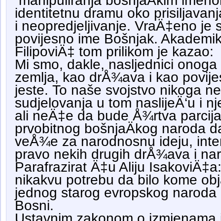
manipuliranja bošnjaÄkim imeno
identitetnu dramu oko prisiljavanj
i neopredjeljivanje. VraÄ‡eno je 
povijesno ime Bošnjak. Akadem
FilipoviÄ‡ tom prilikom je kazao:
Mi smo, dakle, nasljednici onoga
zemlja, kao drÅ¾ava i kao povijesn
jeste. To naše svojstvo nikoga ne i
sudjelovanja u tom naslijeÄ‘u i nj
ali neÄ‡e da bude Å¾rtva parcija
prvobitnog bošnjaÄkog naroda da s
veÅ¾e za narodnosnu ideju, int
pravo nekih drugih drÅ¾ava i na
Parafrazirat Ä‡u Aliju IsakoviÄ‡
nikakvu potrebu da bilo kome ob
jednog starog evropskog naroda 
Bosni.
Ustavnim zakonom o izmjenama 