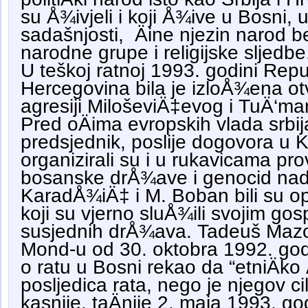
su Å¾ivjeli i koji Å¾ive u Bosni, u
sadašnjosti, Äine njezin narod be
narodne grupe i religijske sljedbe
U teškoj ratnoj 1993. godini Repu
Hercegovina bila je izloÅ¾ena ot
agresiji MiloševiÄ‡evog i TuÄ‘m
Pred oÄima evropskih vlada srbija
predsjednik, poslije dogovora u 
organizirali su i u rukavicama prov
bosanske drÅ¾ave i genocid nad
KaradÅ¾iÄ‡ i M. Boban bili su op
koji su vjerno sluÅ¾ili svojim go
susjednih drÅ¾ava. Tadeuš Mazov
Mond-u od 30. oktobra 1992. godin
o ratu u Bosni rekao da “etniÄko 
posljedica rata, nego je njegov ci
kasnije, taÄnije 2. maja 1993. go