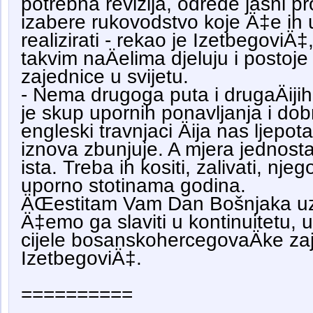
potrebna revizija, odrede jasni pr
izabere rukovodstvo koje Ä‡e ih
realizirati - rekao je IzetbegoviÄ
takvim naÄelima djeluju i postoj
zajednice u svijetu.
- Nema drugoga puta i drugaÄijih 
je skup upornih ponavljanja i dob
engleski travnjaci Äija nas ljepot
iznova zbunjuje. A mjera jednosta
ista. Treba ih kositi, zalivati, njegov
uporno stotinama godina.
ÄŒestitam Vam Dan Bošnjaka uz
Ä‡emo ga slaviti u kontinuitetu, u
cijele bosanskohercegovaÄke zaje
IzetbegoviÄ‡.
==========