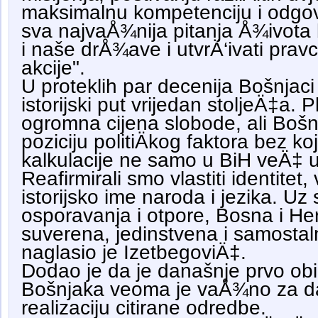
maksimalnu kompetenciju i odgov
sva najvaÅ¾nija pitanja Å¾ivota
i naše drÅ¾ave i utvrÄ‘ivati prav
akcije".
U proteklih par decenija Bošnjaci
istorijski put vrijedan stoljeÄ‡a. 
ogromna cijena slobode, ali Bošnja
poziciju politiÄkog faktora bez 
kalkulacije ne samo u BiH veÄ‡ u
Reafirmirali smo vlastiti identitet, v
istorijsko ime naroda i jezika. Uz
osporavanja i otpore, Bosna i He
suverena, jedinstvena i samosta
naglasio je IzetbegoviÄ‡.
Dodao je da je današnje prvo ob
Bošnjaka veoma je vaÅ¾no za dal
realizaciju citirane odredbe.