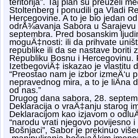
teritorija”. Taj plan su preuzeli m
Stoltenberg i ponudili ga Vladi R
Hercegovine. A to je bio jedan od
odrÅ¾avanja Sabora u Sarajevu 2
septembra. Pred bosanskim ljudim
moguÄ‡nosti: ili da prihvate unište
republike ili da se nastave boriti
Republiku Bosnu i Hercegovinu. P
IzetbegoviÄ‡ iskazao je vlastitu 
“Preostao nam je izbor izmeÄ‘u p
nepravednog mira, a to je liÄna
od nas.”
Drugog dana sabora, 28. septemb
Deklaracija o vraÄ‡anju starog i
Deklaracijom kao izjavom o odluÄ
“narodu vrati njegovo povijesno 
Bošnjaci”, Sabor je prekinuo više