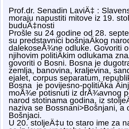
Prof.dr. Senadin LaviÄ‡ : Slaven
moraju napustiti mitove iz 19. sto
buduÄ‡nosti
Prošle su 24 godine od 28. sept
su predstavnici bošnjaÄkog narod
dalekoseÅ¾ne odluke. Govoriti o
njihovim politiÄkim odlukama znaÄ
govoriti o Bosni. Bosna je dugot
zemlja, banovina, kraljevina, sa
ejalet, corpus separatum, republ
Bosna je povijesno-politiÄka Äin
moÅ¾e potisnuti iz drÅ¾avnog po
narod stotinama godina, iz stolje
naziva se Bossnani>Bošnjani, a 
Bošnjaci.
U 20. stoljeÄ‡u to staro ime za 