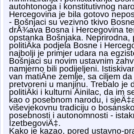
autohtonoga i konstitutivnog nar
Hercegovina je bila gotovo nepo
- Bošnjaci su vezivno tkivo Bosn
drÅ¾ava Bosna i Hercegovina teme
opstanka Bošnjaka. Neprirodna,
politiÄka podjela Bosne i Herce
najbolji je primjer udara na egzis
Bošnjaci su novim ustavnim zahv
namjerno bili podijeljeni. Istiskiva
van matiÄne zemlje, sa ciljem 
pretvoreni u manjinu. Trebalo je
politiÄki i kulturni Äinilac, da im 
kao o posebnom narodu, i sjeÄ‡
viševjekovnu tradiciju o bosansk
posebnosti i autonomnosti - istak
IzetbegoviÄ‡.
Kako je kazao, pored ustavno-pr