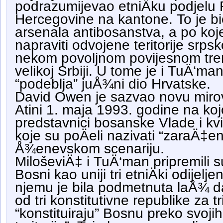
podrazumijevao etniÄku podjelu 
Hercegovine na kantone. To je bio 
arsenala antibosanstva, a po koj
napraviti odvojene teritorije srps
nekom povoljnom povijesnom trenut
velikoj Srbiji. U tome je i TuÄ‘ma
“podeblja” juÅ¾ni dio Hrvatske.
David Owen je sazvao novu mirov
Atini 1. maja 1993. godine na kojo
predstavnici bosanske Vlade i kvi
koje su poÄeli nazivati “zaraÄ‡e
Å¾enevskom scenariju.
MiloševiÄ‡ i TuÄ‘man pripremili s
Bosni kao uniji tri etniÄki odijelj
njemu je bila podmetnuta laÅ¾ d
od tri konstitutivne republike za t
“konstituiraju” Bosnu preko svojih