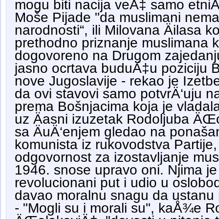
mogu biti nacija veÄ‡ samo etniÄ
Moše Pijade "da muslimani nema
narodnosti“, ili Milovana Äilasa ko
prethodno priznanje muslimana 
dogovoreno na Drugom zajedanj
jasno ocrtava buduÄ‡u poziciju 
nove Jugoslavije - rekao je Izet
da ovi stavovi samo potvrÄ‘uju na
prema Bošnjacima koja je vladala
uz Äasni izuzetak Rodoljuba ÄŒo
sa ÄuÄ‘enjem gledao na ponaša
komunista iz rukovodstva Partije
odgovornost za izostavljanje mus
1946. snose upravo oni. Njima je
revolucionani put i udio u oslobo
davao moralnu snagu da ustanu p
- "Mogli su i morali su", kaÅ¾e R