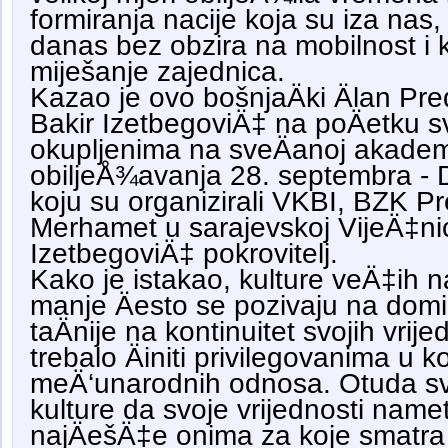
formiranja nacije koja su iza nas, a
danas bez obzira na mobilnost i 
miješanje zajednica.
Kazao je ovo bošnjaÄki Älan Pre
Bakir IzetbegoviÄ‡ na poÄetku 
okupljenima na sveÄanoj akade
obiljeÅ¾avanja 28. septembra -
koju su organizirali VKBI, BZK P
Merhamet u sarajevskoj VijeÄ‡nici,
IzetbegoviÄ‡ pokrovitelj.
Kako je istakao, kulture veÄ‡ih 
manje Äesto se pozivaju na domin
taÄnije na kontinuitet svojih vrijed
trebalo Äiniti privilegovanima u 
meÄ‘unarodnih odnosa. Otuda sv
kulture da svoje vrijednosti nam
najÄešÄ‡e onima za koje smatra d