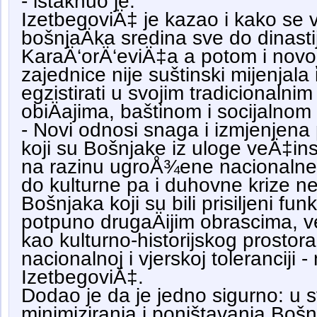
- istaknuo je.
IzetbegoviÄ‡ je kazao i kako se 
bošnjaÄka sredina sve do dinasti
KaraÄ‘orÄ‘eviÄ‡a a potom i nov
zajednice nije suštinski mijenjala 
egzistirati u svojim tradicionalnim
obiÄajima, baštinom i socijalnom 
- Novi odnosi snaga i izmjenjena p
koji su Bošnjake iz uloge veÄ‡ins
na razinu ugroÅ¾ene nacionalne 
do kulturne pa i duhovne krize 
Bošnjaka koji su bili prisiljeni fun
potpuno drugaÄijim obrascima, v
kao kulturno-historijskog prosto
nacionalnoj i vjerskoj toleranciji -
IzetbegoviÄ‡.
Dodao je da je jedno sigurno: u 
minimiziranja i poništavanja Boš