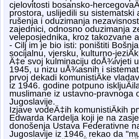
cjelovitosti bosansko-hercegovaÄ
prostora, uslijedili su sistematski 
rušenja i oduzimanja nezavisnosti
zajednici, odnosno oduzimanja ze
veleposjednika, kroz takozvane a
- Cilj im je bio isti: poništiti Bošnj
socijalnu, vjersku, kulturno-jeziÄ
Ä‡e svoj kulminaciju doÅ¾ivjeti
1945, u nizu uÅ¾asnih i sistematsk
prvoj dekadi komunistiÄke vlada
iz 1946. godine potpuno iskljuÄil
muslimane iz ustavno-pravnoga o
Jugoslavije.
Izjave vodeÄ‡ih komunistiÄkih p
Edwarda Kardelja koji je na zasj
donošenja Ustava Federativne n
Jugoslavije iz 1946. rekao da "mu