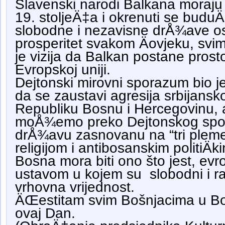
Slavenski narodi Balkana moraju n
19. stoljeÄ‡a i okrenuti se budu
slobodne i nezavisne drÅ¾ave os
prosperitet svakom Äovjeku, sv
je vizija da Balkan postane prost
Evropskoj uniji.
Dejtonski mirovni sporazum bio je
da se zaustavi agresija srbijans
Republiku Bosnu i Hercegovinu, 
moÅ¾emo preko Dejtonskog spor
drÅ¾avu zasnovanu na “tri plem
religijom i antibosanskim politiÄ
Bosna mora biti ono što jest, ev
ustavom u kojem su slobodni i r
vrhovna vrijednost.
ÄŒestitam svim Bošnjacima u Bosn
ovaj Dan.