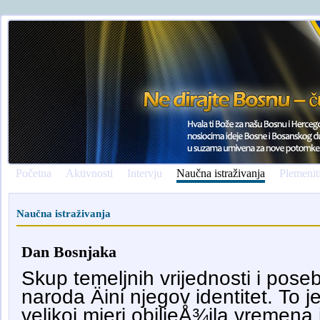
Početna
Aktivnosti
Intervju
Naučna istraživanja
Plemenit
Naučna istraživanja
Dan Bosnjaka
Skup temeljnih vrijednosti i pose
naroda Äini njegov identitet. To je
velikoj mjeri obiljeÅ¾ila vremena