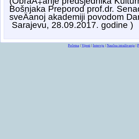
(ObraÄ‡anje predsjednika Kultur
Bošnjaka Preporod prof.dr. Sena
sveÄanoj akademiji povodom Da
Sarajevu, 28.09.2017. godine )
Početna
|
Vijesti
|
Intervju
|
Naučna istraživanja
|
P