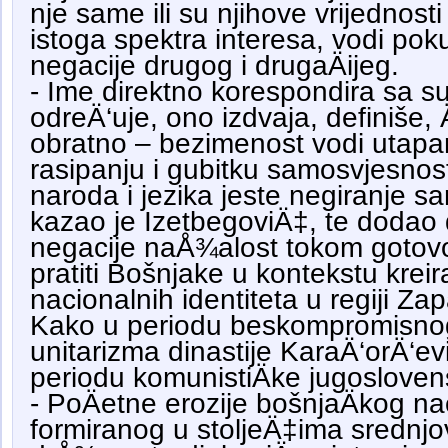
nje same ili su njihove vrijednosti
istoga spektra interesa, vodi poku
negacije drugog i drugaÄijeg.
- Ime direktno korespondira sa s
odreÄ‘uje, ono izdvaja, definiše, 
obratno – bezimenost vodi utapanj
rasipanju i gubitku samosvjesnos
naroda i jezika jeste negiranje 
kazao je IzetbegoviÄ‡, te dodao
negacije naÅ¾alost tokom gotovo 
pratiti Bošnjake u kontekstu kreir
nacionalnih identiteta u regiji Z
Kako u periodu beskompromisnoga
unitarizma dinastije KaraÄ‘orÄ‘ev
periodu komunistiÄke jugosloven
- PoÄetne erozije bošnjaÄkog n
formiranog u stoljeÄ‡ima srednj