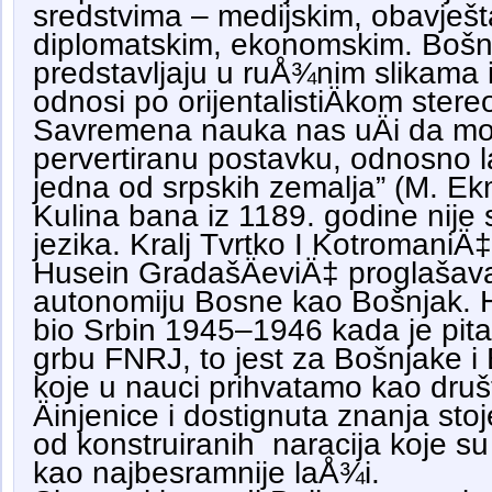
sredstvima – medijskim, obavješt
diplomatskim, ekonomskim. Bošnja
predstavljaju u ruÅ¾nim slikama 
odnosi po orijentalistiÄkom ster
Savremena nauka nas uÄi da mo
pervertiranu postavku, odnosno 
jedna od srpskih zemalja” (M. Ek
Kulina bana iz 1189. godine nije
jezika. Kralj Tvrtko I KotromaniÄ‡ 
Husein GradašÄeviÄ‡ proglašav
autonomiju Bosne kao Bošnjak. H
bio Srbin 1945–1946 kada je pita
grbu FNRJ, to jest za Bošnjake i 
koje u nauci prihvatamo kao dru
Äinjenice i dostignuta znanja sto
od konstruiranih naracija koje 
kao najbesramnije laÅ¾i.