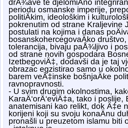
drÅ¾ave te djelomiÄno integrira
periodu osmanske imperije, pre
politiÄkim, ideološkim i kulturo
pokrenutim od strane Kraljevine J
postulati na kojima i danas poÄiv
bosanskohercegovaÄko društvo, 
tolerancija, bivaju paÅ¾ljivo i p
od strane novih gospodara Bosne 
IzetbegoviÄ‡, dodavši da je taj vje
obrazac egzistirao samo u okolno
barem veÄ‡inske bošnjaÄke politi
ravnopravnosti.
- U svim drugim okolnostima, kako
KaraÄ‘orÄ‘eviÄ‡a, tako i poslije, 
anatemisani kao relikt, dok Ä‡e n
korijeni koji su svoju konaÄnu d
pronašli u preuzetom islamu biti o