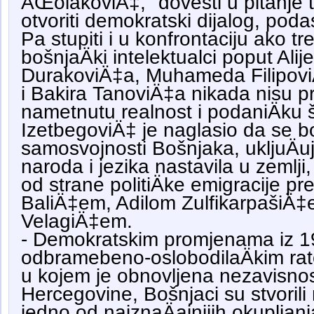
ÄŒolakoviÄ‡, "dovesti u pitanje 
otvoriti demokratski dijalog, poda
Pa stupiti i u konfrontaciju ako t
bošnjaÄki intelektualci poput Ali
DurakoviÄ‡a, Muhameda Filipovi
i Bakira TanoviÄ‡a nikada nisu pri
nametnutu realnost i podaniÄku š
IzetbegoviÄ‡ je naglasio da se b
samosvojnosti Bošnjaka, ukljuÄu
naroda i jezika nastavila u zemlji, 
od strane politiÄke emigracije 
BaliÄ‡em, Adilom ZulfikarpašiÄ‡
VelagiÄ‡em.
- Demokratskim promjenama iz 19
odbramebeno-oslobodilaÄkim ra
u kojem je obnovljena nezavisno
Hercegovine, Bošnjaci su stvoril
jedno od najznaÄajnijih okupljanja 