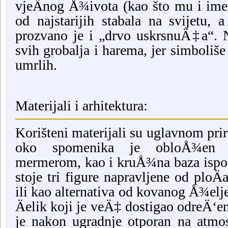
vjeÄnog Å¾ivota (kao što mu i im
od najstarijih stabala na svijetu, 
prozvano je i „drvo uskrsnuÄ‡a“. 
svih grobalja i harema, jer simboliše
umrlih.
Materijali i arhitektura:
Korišteni materijali su uglavnom pr
oko spomenika je obloÅ¾en b
mermerom, kao i kruÅ¾na baza ispo
stoje tri figure napravljene od ploÄ
ili kao alternativa od kovanog Å¾elje
Äelik koji je veÄ‡ dostigao odreÄ‘en
je nakon ugradnje otporan na atmos