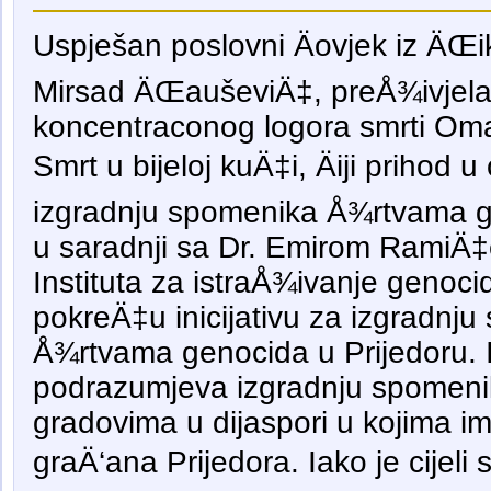
Uspješan poslovni Äovjek iz ÄŒ
Mirsad ÄŒauševiÄ‡, preÅ¾ivjel
koncentraconog logora smrti Omar
Smrt u bijeloj kuÄ‡i, Äiji prihod u 
izgradnju spomenika Å¾rtvama g
u saradnji sa Dr. Emirom RamiÄ
Instituta za istraÅ¾ivanje genoc
pokreÄ‡u inicijativu za izgradnj
Å¾rtvama genocida u Prijedoru. I
podrazumjeva izgradnju spomenik
gradovima u dijaspori u kojima im
graÄ‘ana Prijedora. Iako je cijeli s