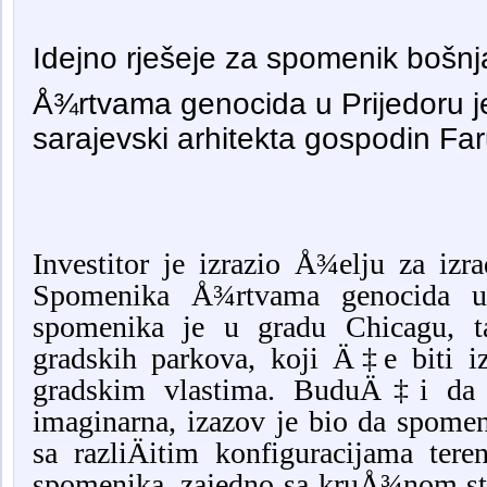
Idejno rješeje za spomenik bošnja
Å¾rtvama genocida u Prijedoru je
sarajevski arhitekta gospodin Far
Investitor je izrazio Å¾elju za izr
Spomenika Å¾rtvama genocida u 
spomenika je u gradu Chicagu, t
gradskih parkova, koji Ä‡e biti i
gradskim vlastima. BuduÄ‡i da je
imaginarna, izazov je bio da spome
sa razliÄitim konfiguracijama tere
spomenika, zajedno sa kruÅ¾nom st