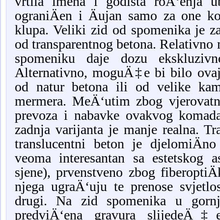
vrtila imena i godišta roÄ‘enja u
ograniÄen i Äujan samo za one koj
klupa. Veliki zid od spomenika je z
od transparentnog betona. Relativno 
spomeniku daje dozu ekskluzivno
Alternativno, moguÄ‡e bi bilo ovaj 
od natur betona ili od velike ka
mermera. MeÄ‘utim zbog vjerovatno
prevoza i nabavke ovakvog komad
zadnja varijanta je manje realna. Tra
translucentni beton je djelomiÄno
veoma interesantan sa estetskog as
sjene), prvenstveno zbog fiberoptiÄ
njega ugraÄ‘uju te prenose svjetlo
drugi. Na zid spomenika u gorn
predviÄ‘ena gravura slijedeÄ‡e