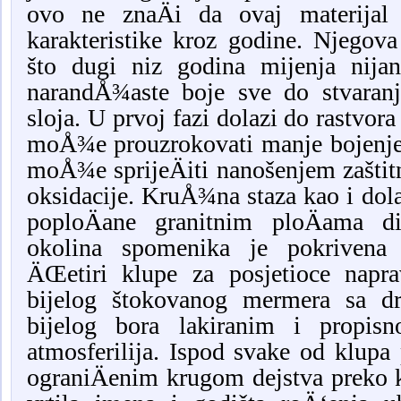
ovo ne znaÄi da ovaj materijal 
karakteristike kroz godine. Njegova
što dugi niz godina mijenja nija
narandÅ¾aste boje sve do stvaranj
sloja. U prvoj fazi dolazi do rastvo
moÅ¾e prouzrokovati manje bojenje 
moÅ¾e sprijeÄiti nanošenjem zaštit
oksidacije. KruÅ¾na staza kao i dola
poploÄane granitnim ploÄama 
okolina spomenika je pokrivena 
ÄŒetiri klupe za posjetioce napr
bijelog štokovanog mermera sa d
bijelog bora lakiranim i propi
atmosferilija. Ispod svake od klupa 
ograniÄenim krugom dejstva preko k