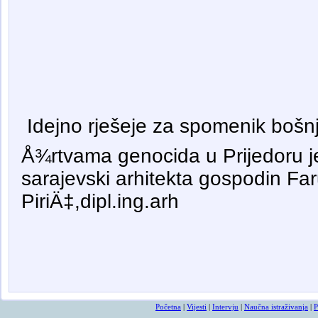
Idejno rješeje za spomenik bošnj
Å¾rtvama genocida u Prijedoru je
sarajevski arhitekta gospodin Fa
PiriÄ‡,dipl.ing.arh
Početna
|
Vijesti
|
Intervju
|
Naučna istraživanja
|
P