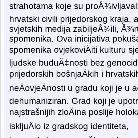
strahotama koje su proÅ¾ivljavali
hrvatski civili prijedorskog kraja, 
svjetskih medija zabiljeÅ¾ili, Å¾
spomenika. Ova inicijativa pokuš
spomenika ovjekoviÄiti kulturu s
ljudske buduÄ‡nosti bez genocid
prijedorskih bošnjaÄkih i hrvatski
neÄovjeÄnosti u gradu koji je u a
dehumaniziran. Grad koji je upotr
najstrašnijih zloÄina poslije holo
iskljuÄio iz gradskog identiteta,