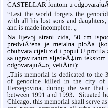
CASTELLAR fontom u odgovarajuÄ‡o
“Lest the world forgets the genocide
with all his lost sons and daughters,
and is made incomplete.
„
Na lijevoj strani zida, 50 cm isp
predviÄ‘ena je metalna ploÄa (k
obuhvata cijeli zid i poput U profila 
sa ugraviranim sljedeÄ‡im teksto
odgovarajuÄ‡oj veliÄini):
„
This memorial is dedicated to the 
of genocide killed in the city of
Herzegovina, during the war that 
between 1991 and 1993. Situated her
Chicago, this memorial shall serve as