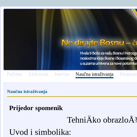
Početna
Aktivnosti
Intervju
Naučna istraživanja
Plemenit
Naučna istraživanja
Prijedor spomenik
TehniÄko obrazloÅ
Uvod i simbolika: