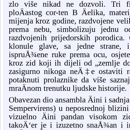
zlo više nikad ne dozvoli. Tri f
ploÄastog cor-ten B Äelika, materi
mijenja kroz godine, razdvojene vel
prema nebu, simbolizuju jednu o
razdvojenih prijedorskih porodic
klonule glave, sa jedne strane, 
ispruÅ¾ene ruke prema ocu, osjete
kroz zid koji ih dijeli od „zemlje d
zasigurno nikoga neÄ‡e ostaviti 
potaknuti prolaznike da više saz
mraÄnom trenutku ljudske historije.
Obavezan dio ansambla Äini i sadnj
Sempervirens) u neposrednoj blizin
vizuelno Äini pandan visokom zi
takoÄ‘er je i izuzetno snaÅ¾an i i