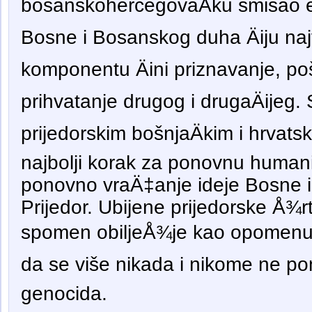
bosanskohercegovaÄku smisao eg
Bosne i Bosanskog duha Äiju na
komponentu Äini priznavanje, po
prihvatanje drugog i drugaÄijeg
prijedorskim bošnjaÄkim i hrvat
najbolji korak za ponovnu humani
ponovno vraÄ‡anje ideje Bosne 
Prijedor. Ubijene prijedorske Å¾
spomen obiljeÅ¾je kao opomenu Äo
da se više nikada i nikome ne pon
genocida.