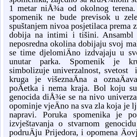
1 metar niÅ¾a od okolnog terena.
spomenik ne bude previsok u zele
spuštanjem nivoa posjetilaca prema z
dobija na intimi i tišini. Ansamb
neposredna okolina dobijaju svoj ma
se time djelomiÄno izdvajaju u s
unutar parka. Spomenik je k
simbolizuje univerzalnost, svetost 
kruga je višeznaÄna a oznaÄa
poÄetka i nema kraja. Bol koju s
genocida diÅ¾e se na nivo univerzal
opominje vjeÄno na sva zla koja je l
napravi. Poruka spomenika je p
izvještavanja o stvarnom genocid
podruÄju Prijedora, i opomena Äov