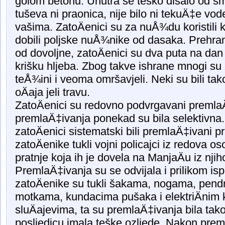
golom betonu. Unutra se teško disalo od smr
tuševa ni praonica, nije bilo ni tekuÄ‡e vo
vašima. ZatoÄenici su za nuÅ¾du koristili k
dobili poljske nuÅ¾nike od dasaka. Prehran
od dovoljne, zatoÄenici su dva puta na dan d
krišku hljeba. Zbog takve ishrane mnogi su z
teÅ¾ini i veoma omršavjeli. Neki su bili tako
oÄaja jeli travu.
ZatoÄenici su redovno podvrgavani premla
premlaÄ‡ivanja ponekad su bila selektivna.
zatoÄenici sistematski bili premlaÄ‡ivani p
zatoÄenike tukli vojni policajci iz redova oso
pratnje koja ih je dovela na ManjaÄu iz nji
PremlaÄ‡ivanja su se odvijala i prilikom isp
zatoÄenike su tukli šakama, nogama, pend
motkama, kundacima pušaka i elektriÄnim
sluÄajevima, ta su premlaÄ‡ivanja bila tak
posljedicu imala teške ozljede. Nakon pre