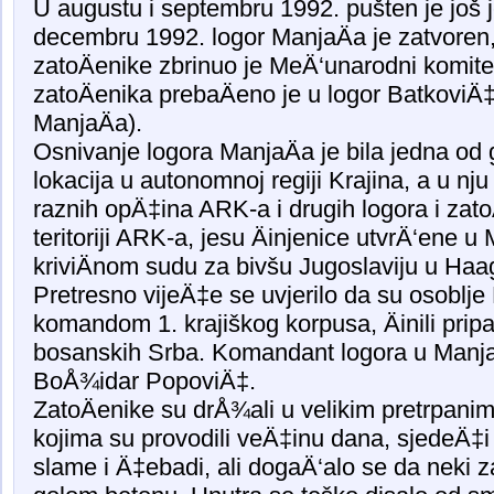
U augustu i septembru 1992. pušten je još j
decembru 1992. logor ManjaÄa je zatvoren
zatoÄenike zbrinuo je MeÄ‘unarodni komit
zatoÄenika prebaÄeno je u logor BatkoviÄ‡
ManjaÄa).
Osnivanje logora ManjaÄa je bila jedna od g
lokacija u autonomnoj regiji Krajina, a u nju 
raznih opÄ‡ina ARK-a i drugih logora i zato
teritoriji ARK-a, jesu Äinjenice utvrÄ‘ene
kriviÄnom sudu za bivšu Jugoslaviju u Haa
Pretresno vijeÄ‡e se uvjerilo da su osoblje 
komandom 1. krajiškog korpusa, Äinili pripa
bosanskih Srba. Komandant logora u ManjaÄ
BoÅ¾idar PopoviÄ‡.
ZatoÄenike su drÅ¾ali u velikim pretrpanim
kojima su provodili veÄ‡inu dana, sjedeÄ‡i 
slame i Ä‡ebadi, ali dogaÄ‘alo se da neki z