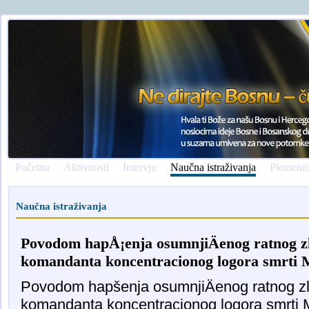
Početna
Aktivnosti
Intervju
Naučna istraživanja
Plemenit
Naučna istraživanja
Povodom hapÅ¡enja osumnjiÄenog ratnog z
komandanta koncentracionog logora smrti 
Povodom hapšenja osumnjiÄenog ratnog zl
komandanta koncentracionog logora smrti 