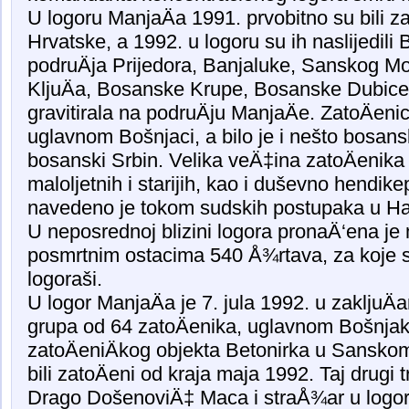
U logoru ManjaÄa 1991. prvobitno su bili za
Hrvatske, a 1992. u logoru su ih naslijedili B
podruÄja Prijedora, Banjaluke, Sanskog 
KljuÄa, Bosanske Krupe, Bosanske Dubice 
gravitirala na podruÄju ManjaÄe. ZatoÄenic
uglavnom Bošnjaci, a bilo je i nešto bosans
bosanski Srbin. Velika veÄ‡ina zatoÄenika bili
maloljetnih i starijih, kao i duševno hendik
navedeno je tokom sudskih postupaka u Ha
U neposrednoj blizini logora pronaÄ‘ena j
posmrtnim ostacima 540 Å¾rtava, za koje s
logoraši.
U logor ManjaÄa je 7. jula 1992. u zakljuÄa
grupa od 64 zatoÄenika, uglavnom Bošnjaka
zatoÄeniÄkog objekta Betonirka u Sanskom
bili zatoÄeni od kraja maja 1992. Taj drugi 
Drago DošenoviÄ‡ Maca i straÅ¾ar u logor