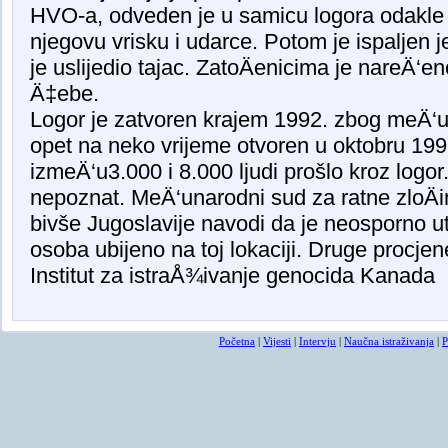
HVO-a, odveden je u samicu logora odakle su
njegovu vrisku i udarce. Potom je ispaljen 
je uslijedio tajac. ZatoÄenicima je nareÄ‘e
Ä‡ebe.
Logor je zatvoren krajem 1992. zbog meÄ‘un
opet na neko vrijeme otvoren u oktobru 1995
izmeÄ‘u3.000 i 8.000 ljudi prošlo kroz logor.
nepoznat. MeÄ‘unarodni sud za ratne zloÄi
bivše Jugoslavije navodi da je neosporno u
osoba ubijeno na toj lokaciji. Druge procje
Institut za istraÅ¾ivanje genocida Kanada
Početna
|
Vijesti
|
Intervju
|
Naučna istraživanja
|
P