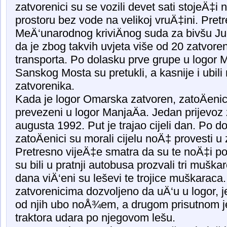
zatvorenici su se vozili devet sati stojeÄ
prostoru bez vode na velikoj vruÄ‡ini. Pret
MeÄ‘unarodnog kriviÄnog suda za bivšu Ju
da je zbog takvih uvjeta više od 20 zatvor
transporta. Po dolasku prve grupe u logor Ma
Sanskog Mosta su pretukli, a kasnije i ubili
zatvorenika.
Kada je logor Omarska zatvoren, zatoÄenici
prevezeni u logor ManjaÄa. Jedan prijevoz z
augusta 1992. Put je trajao cijeli dan. Po d
zatoÄenici su morali cijelu noÄ‡ provesti 
Pretresno vijeÄ‡e smatra da su te noÄ‡i pol
su bili u pratnji autobusa prozvali tri mušk
dana viÄ‘eni su leševi te trojice muškaraca.
zatvorenicima dozvoljeno da uÄ‘u u logor, j
od njih ubo noÅ¾em, a drugom prisutnom j
traktora udara po njegovom lešu.