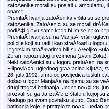
zatoÄenike morali su poslati u ambulantu, ili 
onamo.
PremlaÄ‡ivanja zatoÄenika vršila su se pr
zatoÄenika. ZatoÄenici su se morali drÅ¾at
podiÄ‡i glavu samo kada bi im se neko nep
PremlaÄ‡ivanja su na ManjaÄi vršili uglav
policije koji su radili kao straÅ¾ari u logor
logorskim straÅ¾arima bili su Å½eljko Bulat
Zoran nepoznatog prezimena (zvani Zoka),
Neki zatoÄenici su u logoru pretuÄeni na 
FilipoviÄ‡a, uglednog graÄ‘anina KljuÄa, s
28. jula 1992. umro od posljedica teških b
došao u logor ManjaÄa na njemu su se veÄ‡
drugi tragovi batinanja. Jedne noÄ‡i 28. jun
prozvali su ga da izaÄ‘e iz štale u kojoj su z
Nedugo po svom povratku ujutro, Esad Bend
batinanja koje je pretrpio te noÄ‡i. Jedan b