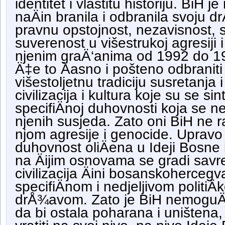
identitet i vlastitu historiju. BiH je
naÄin branila i odbranila svoju d
pravnu opstojnost, nezavisnost, 
suverenost u višestrukoj agresiji
njenim graÄ‘anima od 1992 do 199
Ä‡e to Äasno i pošteno odbraniti
višestoljetnu tradiciju susretanja i 
civilizacija i kultura koje su se si
specifiÄnoj duhovnosti koja se
njenih susjeda. Zato oni BiH ne r
njom agresije i genocide. Upravo 
duhovnost oliÄena u Ideji Bosn
na Äijim osnovama se gradi savre
civilizacija Äini bosanskohercegv
specifiÄnom i nedjeljivom politiÄ
drÅ¾avom. Zato je BiH nemoguÄ‡
da bi ostala poharana i uništena,