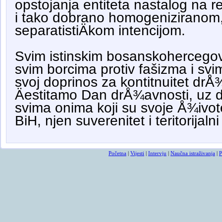
opstojanja entiteta nastalog na r
i tako dobrano homogenizirano
separatistiÄkom intencijom.
Svim istinskim bosanskohercegov
svim borcima protiv fašizma i svi
svoj doprinos za kontitnuitet dr
Äestitamo Dan drÅ¾avnosti, uz
svima onima koji su svoje Å¾ivot
BiH, njen suverenitet i teritorijalni
Početna
|
Vijesti
|
Intervju
|
Naučna istraživanja
|
P