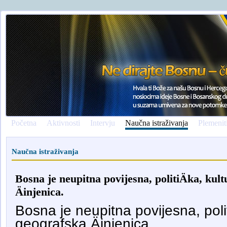
Početna
Aktivnosti
Intervju
Naučna istraživanja
Plemenit
Naučna istraživanja
Bosna je neupitna povijesna, politiÄka, kul
Äinjenica.
Bosna je neupitna povijesna, polit
geografska Äinjenica.