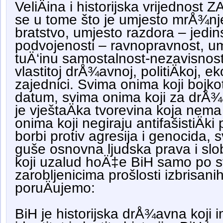
VeliÄina i historijska vrijednos
se u tome što je umjesto mrÅ¾nj
bratstvo, umjesto razdora – jedin
podvojenosti – ravnopravnost, u
tuÄ‘inu samostalnost-nezavisnost
vlastitoj drÅ¾avnoj, politiÄkoj, e
zajednici. Svima onima koji bojkotu
datum, svima onima koji za drÅ
je vještaÄka tvorevina koja nem
onima koji negiraju antifašistiÄki
borbi protiv agresija i genocida, 
guše osnovna ljudska prava i sl
koji uzalud hoÄ‡e BiH samo po s
zarobljenicima prošlosti izbrisanih
poruÄujemo:
BiH je historijska drÅ¾avna koji im