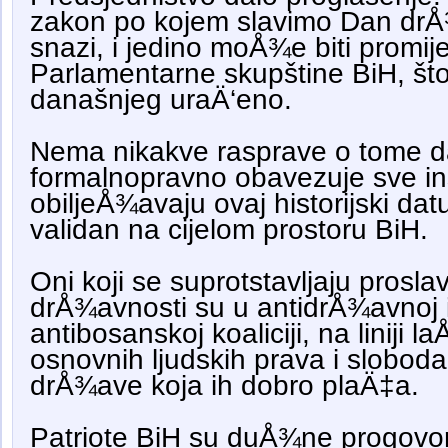
zakon po kojem slavimo Dan drÅ¾
snazi, i jedino moÅ¾e biti promij
Parlamentarne skupštine BiH, što
današnjeg uraÄ‘eno.
Nema nikakve rasprave o tome d
formalnopravno obavezuje sve ins
obiljeÅ¾avaju ovaj historijski dat
validan na cijelom prostoru BiH.
Oni koji se suprotstavljaju prosla
drÅ¾avnosti su u antidrÅ¾avnoj i
antibosanskoj koaliciji, na liniji la
osnovnih ljudskih prava i sloboda
drÅ¾ave koja ih dobro plaÄ‡a.
Patriote BiH su duÅ¾ne progovor