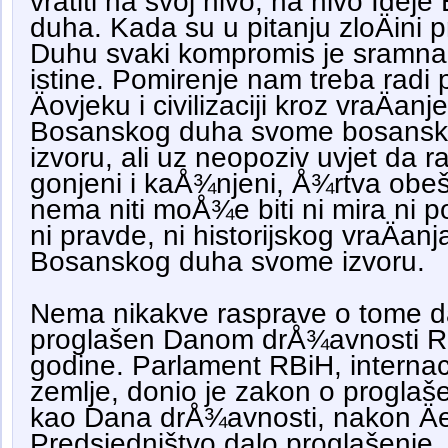
vratiti na svoj nivo, na nivo Ide
duha. Kada su u pitanju zloÄini p
Duhu svaki kompromis je sramna 
istine. Pomirenje nam treba radi
Äovjeku i civilizaciji kroz vraÄan
Bosanskog duha svome bosansk
izvoru, ali uz neopoziv uvjet da ra
gonjeni i kaÅ¾njeni, Å¾rtva obe
nema niti moÅ¾e biti ni mira ni po
ni pravde, ni historijskog vraÄanj
Bosanskog duha svome izvoru.
Nema nikakve rasprave o tome d
proglašen Danom drÅ¾avnosti R
godine. Parlament RBiH, internac
zemlje, donio je zakon o progla
kao Dana drÅ¾avnosti, nakon Ä
Predsjedništvo dalo proglašenje. 