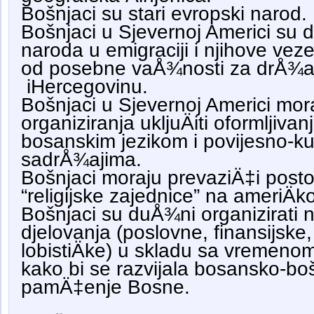
Bošnjaci su stari evropski narod.
Bošnjaci u Sjevernoj Americi su 
naroda u emigraciji i njihove ve
od posebne vaÅ¾nosti za drÅ¾
iHercegovinu.
Bošnjaci u Sjevernoj Americi mora
organiziranja ukljuÄiti oformljivan
bosanskim jezikom i povijesno-ku
sadrÅ¾ajima.
Bošnjaci moraju prevaziÄ‡i posto
“religijske zajednice” na ameriÄ
Bošnjaci su duÅ¾ni organizirati 
djelovanja (poslovne, finansijske,
lobistiÄke) u skladu sa vremen
kako bi se razvijala bosansko-bošn
pamÄ‡enje Bosne.