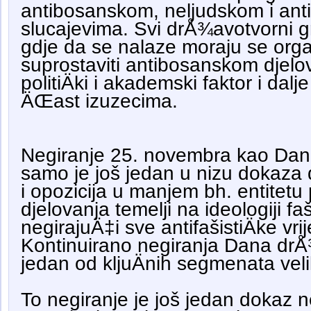
antibosanskom, neljudskom i an
slucajevima. Svi drÅ¾avotvorni g
gdje da se nalaze moraju se org
suprostaviti antibosanskom djelo
politiÄki i akademski faktor i dal
ÄŒast izuzecima.
Negiranje 25. novembra kao Dan
samo je još jedan u nizu dokaza da
i opozicija u manjem bh. entitetu
djelovanja temelji na ideologiji f
negirajuÄ‡i sve antifašistiÄke vri
Kontinuirano negiranja Dana drÅ
jedan od kljuÄnih segmenata veli
To negiranje je još jedan dokaz