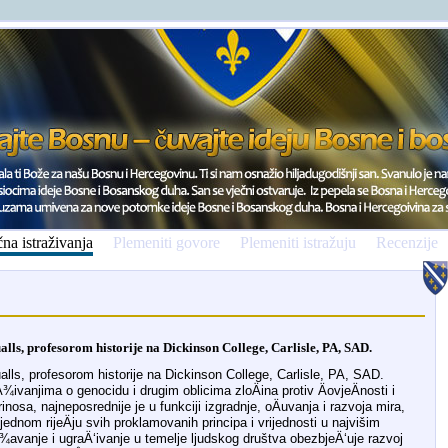
na istraživanja
Plemeniti govore
Plemeniti istražuju
Recenzije
lls, profesorom historije na Dickinson College, Carlisle, PA, SAD.
alls, profesorom historije na Dickinson College, Carlisle, PA, SAD.
ivanjima o genocidu i drugim oblicima zloÄina protiv ÄovjeÄnosti i
osa, najneposrednije je u funkciji izgradnje, oÄuvanja i razvoja mira,
jednom rijeÄju svih proklamovanih principa i vrijednosti u najvišim
¾avanje i ugraÄ‘ivanje u temelje ljudskog društva obezbjeÄ‘uje razvoj