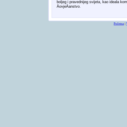
boljeg i pravednijeg svijeta, kao ideala kom
ÄovjeÄanstvo.
Početna
|