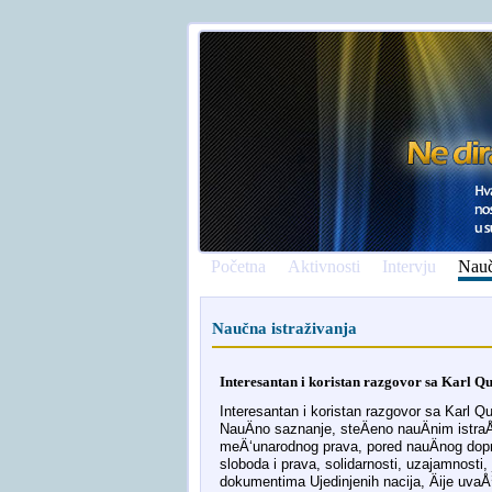
Početna
Aktivnosti
Intervju
Nauč
Naučna istraživanja
Interesantan i koristan razgovor sa Karl Qua
Interesantan i koristan razgovor sa Karl Qu
NauÄno saznanje, steÄeno nauÄnim istraÅ¾
meÄ‘unarodnog prava, pored nauÄnog doprin
sloboda i prava, solidarnosti, uzajamnosti, 
dokumentima Ujedinjenih nacija, Äije uvaÅ