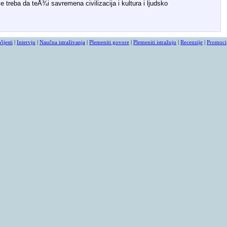
e treba da teÅ¾i savremena civilizacija i kultura i ljudsko
Vijesti
|
Intervju
|
Naučna istraživanja
|
Plemeniti govore
|
Plemeniti istražuju
|
Recenzije
|
Promoci