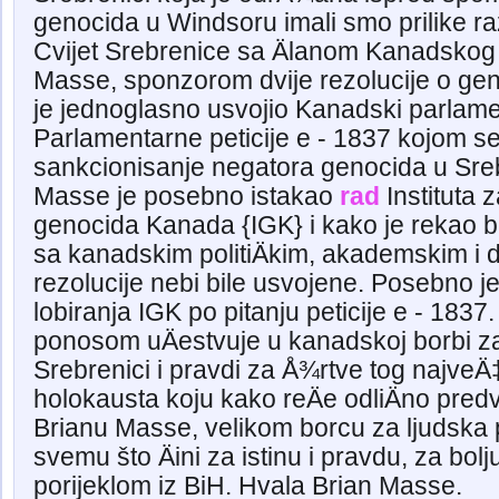
genocida u Windsoru imali smo prilike raz
Cvijet Srebrenice sa Älanom Kanadskog
Masse, sponzorom dvije rezolucije o gen
je jednoglasno usvojio Kanadski parlam
Parlamentarne peticije e - 1837 kojom se 
sankcionisanje negatora genocida u Sre
Masse je posebno istakao
rad
Instituta 
genocida Kanada {IGK} i kako je rekao be
sa kanadskim politiÄkim, akademskim i 
rezolucije nebi bile usvojene. Posebno je
lobiranja IGK po pitanju peticije e - 1837.
ponosom uÄestvuje u kanadskoj borbi za
Srebrenici i pravdi za Å¾rtve tog najveÄ‡
holokausta koju kako reÄe odliÄno pred
Brianu Masse, velikom borcu za ljudska 
svemu što Äini za istinu i pravdu, za bo
porijeklom iz BiH. Hvala Brian Masse.