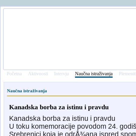
Početna
Aktivnosti
Intervju
Naučna istraživanja
Plemenit
Naučna istraživanja
Kanadska borba za istinu i pravdu
Kanadska borba za istinu i pravdu
U toku komemoracije povodom 24. godiš
Srebrenici koja je odrÅ¾ana ispred sp