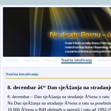
Početna
Aktivnosti
Intervju
Naučna istraživanja
Plemenit
Naučna istraživanja
8. decembar â€“ Dan sjeÄ‡anja na stradanj
8. decembar – Dan sjeÄ‡anja na stradanje Å¾ena u ratu
Na Dan sjeÄ‡anja na stradanje Å¾ena u ratu sa posebnim
10.000 Å¾ena u BiH ubijenih u agresiji i ratu od 1992-19