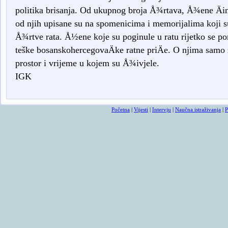
politika brisanja. Od ukupnog broja Å¾rtava, Å¾ene Äi
od njih upisane su na spomenicima i memorijalima koji s
Å¾rtve rata. Å½ene koje su poginule u ratu rijetko se po
teške bosanskohercegovaÄke ratne priÄe. O njima samo
prostor i vrijeme u kojem su Å¾ivjele.
IGK
Početna
|
Vijesti
|
Intervju
|
Naučna istraživanja
|
P