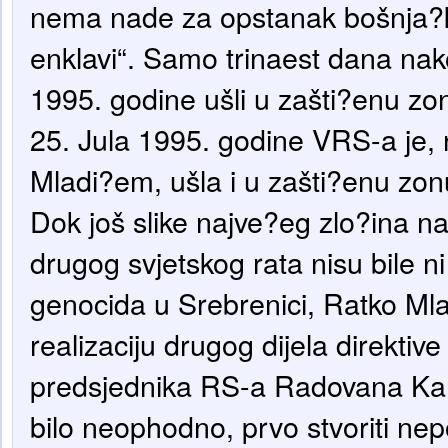
nema nade za opstanak bošnja?k
enklavi“. Samo trinaest dana nako
1995. godine ušli u zašti?enu z
25. Jula 1995. godine VRS-a je,
Mladi?em, ušla i u zašti?enu zo
Dok još slike najve?eg zlo?ina n
drugog svjetskog rata nisu bile ni 
genocida u Srebrenici, Ratko Mla
realizaciju drugog dijela direktiv
predsjednika RS-a Radovana Kara
bilo neophodno, prvo stvoriti nep