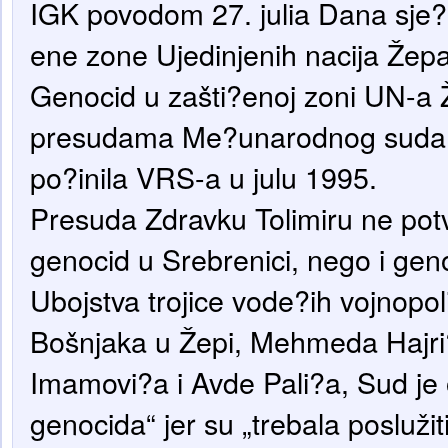
IGK povodom 27. julia Dana sje?
ene zone Ujedinjenih nacija Žepa
Genocid u zašti?enoj zoni UN-a
presudama Me?unarodnog suda 
po?inila VRS-a u julu 1995.
Presuda Zdravku Tolimiru ne po
genocid u Srebrenici, nego i gen
Ubojstva trojice vode?ih vojnopol
Bošnjaka u Žepi, Mehmeda Hajri
Imamovi?a i Avde Pali?a, Sud je o
genocida“ jer su „trebala poslužit