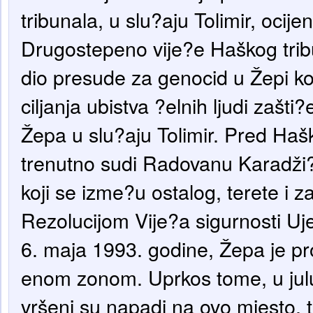
tribunala, u slu?aju Tolimir, ocije
Drugostepeno vije?e Haškog tribu
dio presude za genocid u Žepi ko
ciljanja ubistva ?elnih ljudi zašt
Žepa u slu?aju Tolimir. Pred Haš
trenutno sudi Radovanu Karadži?
koji se izme?u ostalog, terete i z
Rezolucijom Vije?a sigurnosti Uje
6. maja 1993. godine, Žepa je pr
enom zonom. Uprkos tome, u jul
vršeni su napadi na ovo mjesto, te