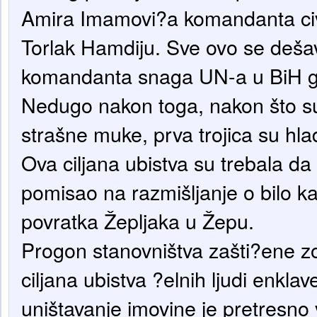
Amira Imamovi?a komandanta civil
Torlak Hamdiju. Sve ovo se deša
komandanta snaga UN-a u BiH g
Nedugo nakon toga, nakon što su b
strašne muke, prva trojica su hla
Ova ciljana ubistva su trebala da
pomisao na razmišljanje o bilo k
povratka Žepljaka u Žepu.
Progon stanovništva zašti?ene 
ciljana ubistva ?elnih ljudi enklave
uništavanje imovine je pretresno