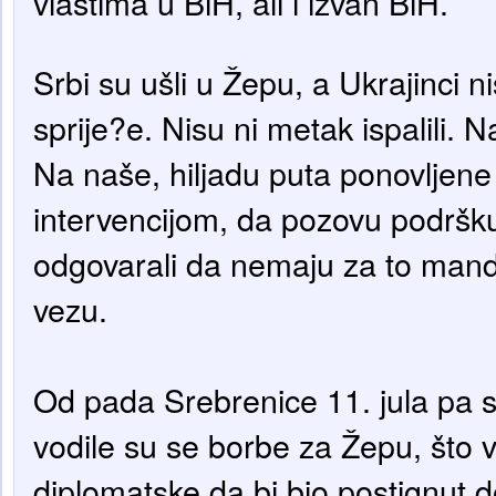
vlastima u BiH, ali i izvan BiH.
Srbi su ušli u Žepu, a Ukrajinci ni
sprije?e. Nisu ni metak ispalili. N
Na naše, hiljadu puta ponovljene
intervencijom, da pozovu podršku a
odgovarali da nemaju za to man
vezu.
Od pada Srebrenice 11. jula pa s
vodile su se borbe za Žepu, što v
diplomatske da bi bio postignut d