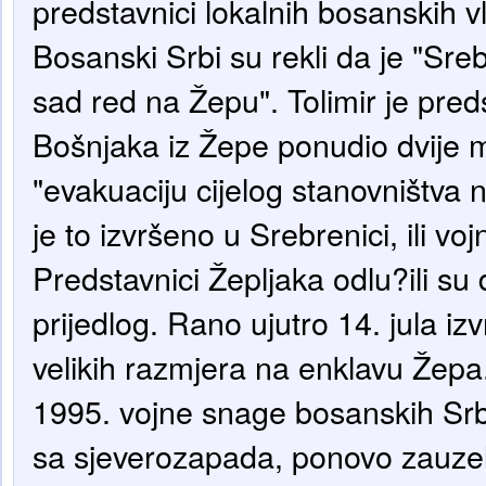
predstavnici lokalnih bosanskih vl
Bosanski Srbi su rekli da je "Sreb
sad red na Žepu". Tolimir je pre
Bošnjaka iz Žepe ponudio dvije 
"evakuaciju cijelog stanovništva n
je to izvršeno u Srebrenici, ili vo
Predstavnici Žepljaka odlu?ili su 
prijedlog. Rano ujutro 14. jula iz
velikih razmjera na enklavu Žepa
1995. vojne snage bosanskih Srb
sa sjeverozapada, ponovo zauzeli d