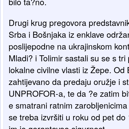
bilo ta?no.
Drugi krug pregovora predstavni
Srba i Bošnjaka iz enklave održan
poslijepodne na ukrajinskom kon
Mladi? i Tolimir sastali su se s tr
lokalne civilne vlasti iz Žepe. Od
zahtijevano da predaju oružje i s
UNPROFOR-a, te da ?e zatim biti 
e smatrani ratnim zarobljenicima
se treba izvršiti u roku od pet d
im je garantovao sigurnost.