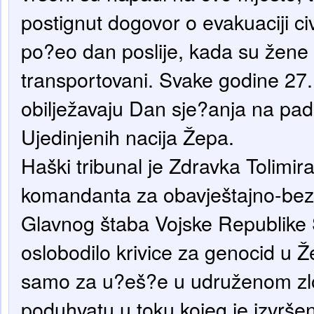
postignut dogovor o evakuaciji civi
po?eo dan poslije, kada su žene 
transportovani. Svake godine 27. 
obilježavaju Dan sje?anja na pa
Ujedinjenih nacija Žepa.
Haški tribunal je Zdravka Tolimi
komandanta za obavještajno-bez
Glavnog štaba Vojske Republike
oslobodilo krivice za genocid u Ž
samo za u?eš?e u udruženom z
poduhvatu u toku kojeg je izvrš