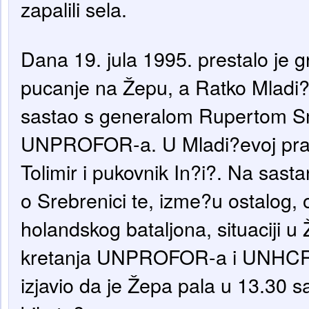
zapalili sela.
Dana 19. jula 1995. prestalo je gr
pucanje na Žepu, a Ratko Mladi
sastao s generalom Rupertom S
UNPROFOR-a. U Mladi?evoj pratnj
Tolimir i pukovnik In?i?. Na sast
o Srebrenici te, izme?u ostalog, 
holandskog bataljona, situaciji u 
kretanja UNPROFOR-a i UNHCR-
izjavio da je Žepa pala u 13.30 sa