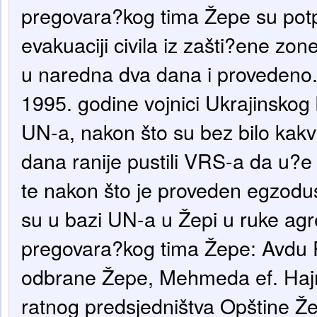
pregovara?kog tima Žepe su potp
evakuaciji civila iz zašti?ene zo
u naredna dva dana i provedeno.
1995. godine vojnici Ukrajinskog
UN-a, nakon što su bez bilo kakv
dana ranije pustili VRS-a da u?e
te nakon što je proveden egzodus
su u bazi UN-a u Žepi u ruke ag
pregovara?kog tima Žepe: Avdu 
odbrane Žepe, Mehmeda ef. Hajr
ratnog predsjedništva Opštine Ž