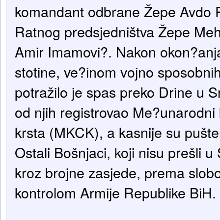
komandant odbrane Žepe Avdo Pa
Ratnog predsjedništva Žepe Mehm
Amir Imamovi?. Nakon okon?anja 
stotine, ve?inom vojno sposobni
potražilo je spas preko Drine u S
od njih registrovao Me?unarodni
krsta (MKCK), a kasnije su pušte
Ostali Bošnjaci, koji nisu prešli u 
kroz brojne zasjede, prema slobod
kontrolom Armije Republike BiH.