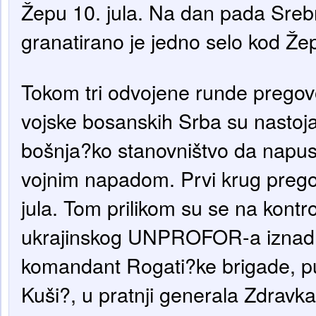
Žepu 10. jula. Na dan pada Srebr
granatirano je jedno selo kod Že
Tokom tri odvojene runde pregovo
vojske bosanskih Srba su nastojal
bošnja?ko stanovništvo da napust
vojnim napadom. Prvi krug prego
jula. Tom prilikom su se na kont
ukrajinskog UNPROFOR-a iznad 
komandant Rogati?ke brigade, p
Kuši?, u pratnji generala Zdravka 