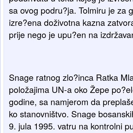
sa ovog podru?ja. Tolmiru je za 
izre?ena doživotna kazna zatvora
prije nego je upu?en na izdržava
Snage ratnog zlo?inca Ratka Mla
položajima UN-a oko Žepe po?ele
godine, sa namjerom da preplaše 
ko stanovništvo. Snage bosanskih
9. jula 1995. vatru na kontrolni 