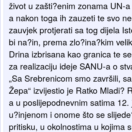
život u zašti?enim zonama UN-a 
a nakon toga ih zauzeti te svo n
zauvjek protjerati sa tog dijela I
bi na?in, prema zlo?ina?kim veli
Drina izbrisana kao granica te se 
za realizaciju ideje SANU-a o stva
„Sa Srebrenicom smo završili, sa
Žepa“ izvijestio je Ratko Mladi?
a u poslijepodnevnim satima 12. 
u?injenom i onome što se slijede?
pritisku, u okolnostima u kojima s