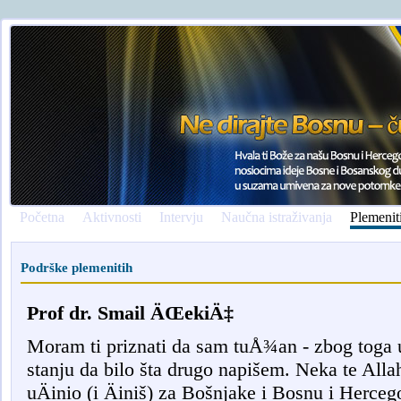
Početna
Aktivnosti
Intervju
Naučna istraživanja
Plemenit
Podrške plemenitih
Prof dr. Smail ÄŒekiÄ‡
Moram ti priznati da sam tuÅ¾an - zbog toga 
stanju da bilo šta drugo napišem. Neka te Allah
uÄinio (i Äiniš) za Bošnjake i Bosnu i Herce