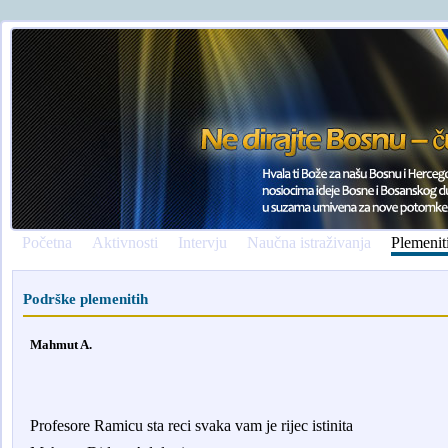
Početna
Aktivnosti
Intervju
Naučna istraživanja
Plemenit
Podrške plemenitih
Mahmut A.
Profesore Ramicu sta reci svaka vam je rijec istinita