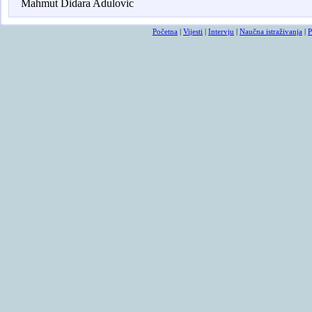
Mahmut Didara Adulovic
Početna
|
Vijesti
|
Intervju
|
Naučna istraživanja
|
P