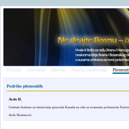
Početna
Aktivnosti
Intervju
Naučna istraživanja
Plemenit
Podrške plemenitih
Avdo H.
Cestitam Institutu za istrazivanje genocida Kanada na celu sa uvazenim profesorom Emirom
Avdo Huseinovic