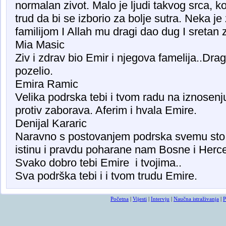
normalan zivot. Malo je ljudi takvog srca, ko
trud da bi se izborio za bolje sutra. Neka je
familijom I Allah mu dragi dao dug I sretan 
Mia Masic
Ziv i zdrav bio Emir i njegova famelija..Dr
pozelio.
Emira Ramic
Velika podrska tebi i tvom radu na iznosenju
protiv zaborava. Aferim i hvala Emire.
Denijal Kararic
Naravno s postovanjem podrska svemu sto si
istinu i pravdu poharane nam Bosne i Herce
Svako dobro tebi Emire i tvojima..
Sva podrška tebi i i tvom trudu Emire.
Početna
|
Vijesti
|
Intervju
|
Naučna istraživanja
|
P