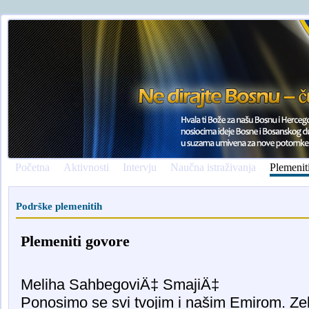
Početna
Aktivnosti
Intervju
Naučna istraživanja
Plemenit
Podrške plemenitih
Plemeniti govore
Meliha SahbegoviÄ‡ SmajiÄ‡
Ponosimo se svi tvojim i našim Emirom. Z