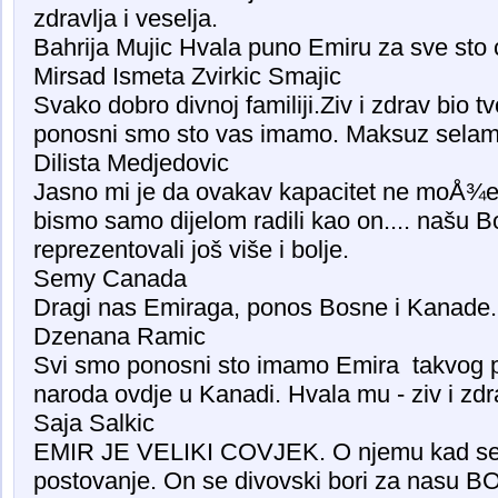
zdravlja i veselja.
Bahrija Mujic Hvala puno Emiru za sve sto c
Mirsad Ismeta Zvirkic Smajic
Svako dobro divnoj familiji.Ziv i zdrav bio tv
ponosni smo sto vas imamo. Maksuz selam
Dilista Medjedovic
Jasno mi je da ovakav kapacitet ne moÅ¾e b
bismo samo dijelom radili kao on.... našu B
reprezentovali još više i bolje.
Semy Canada
Dragi nas Emiraga, ponos Bosne i Kanade.
Dzenana Ramic
Svi smo ponosni sto imamo Emira takvog 
naroda ovdje u Kanadi. Hvala mu - ziv i zdr
Saja Salkic
EMIR JE VELIKI COVJEK. O njemu kad se pr
postovanje. On se divovski bori za nasu B