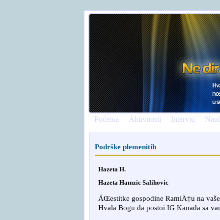
Početna
Aktivnosti
Intervju
Nauč
Podrške plemenitih
Hazeta H.
Hazeta Hamzic Salihovic
ÄŒestitke gospodine RamiÄ‡u na vašem 
Hvala Bogu da postoi IG Kanada sa vam
smrtovnice
osmrtnicama ba