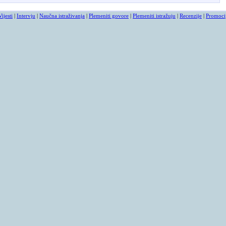
Vijesti
|
Intervju
|
Naučna istraživanja
|
Plemeniti govore
|
Plemeniti istražuju
|
Recenzije
|
Promoci