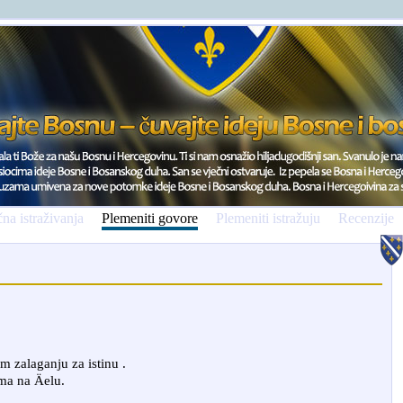
na istraživanja
Plemeniti govore
Plemeniti istražuju
Recenzije
zalaganju za istinu .
a na Äelu.