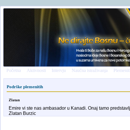
Početna
Aktivnosti
Intervju
Naučna istraživanja
Plemenit
Podrške plemenitih
Zlatan
Emire vi ste nas ambasador u Kanadi. Onaj tamo predstav
Zlatan Burzic