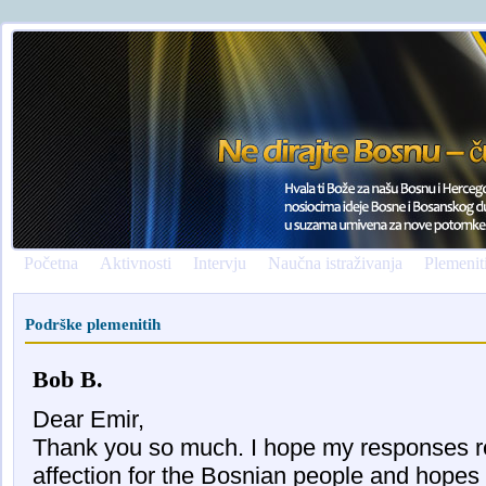
Početna
Aktivnosti
Intervju
Naučna istraživanja
Plemenit
Podrške plemenitih
Bob B.
Dear Emir,
Thank you so much. I hope my responses r
affection for the Bosnian people and hopes 