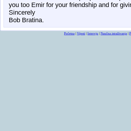
you too Emir for your friendship and for giv
Sincerely
Bob Bratina.
Početna
|
Vijesti
|
Intervju
|
Naučna istraživanja
|
P