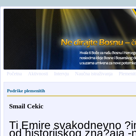
Početna
Aktivnosti
Intervju
Naučna istraživanja
Plemenit
Podrške plemenitih
Smail Cekic
Ti Emire svakodnevno ?in
od historijskog zna?aja -