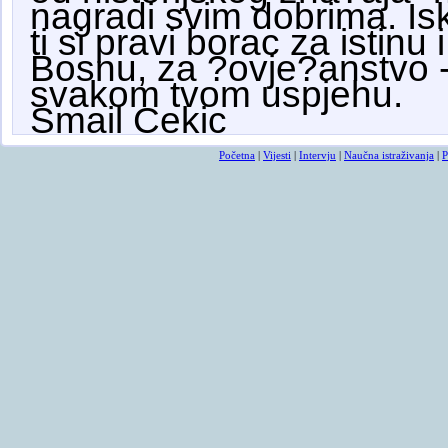
nagradi svim dobrima.
Is
ti si pravi borac za istinu
Bosnu, za ?ovje?anstvo 
svakom tvom uspjehu.
Smail Cekic
Početna
|
Vijesti
|
Intervju
|
Naučna istraživanja
|
P