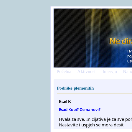
Početna
Aktivnosti
Intervju
Nauč
Podrške plemenitih
Esad K
Esad Kopi? Osmanovi?
Hvala za sve. Inicijativa je za sve p
Nastavite i uspjeh se mora desiti