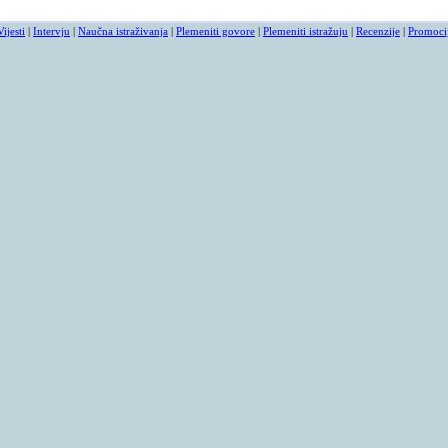
Vijesti
|
Intervju
|
Naučna istraživanja
|
Plemeniti govore
|
Plemeniti istražuju
|
Recenzije
|
Promoci