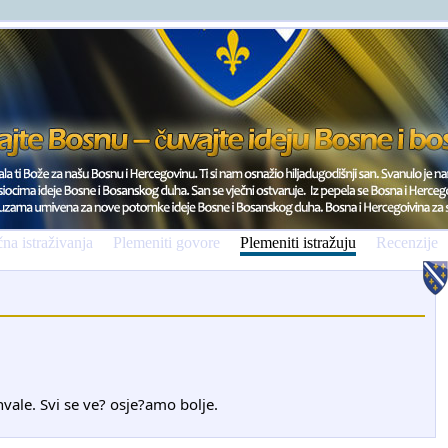
na istraživanja
Plemeniti govore
Plemeniti istražuju
Recenzije
ohvale. Svi se ve? osje?amo bolje.