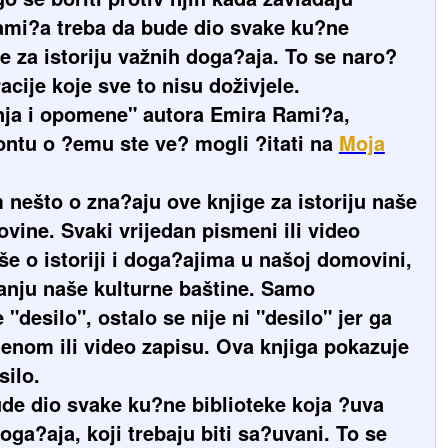
ami?a treba da bude dio svake ku?ne
e za istoriju važnih doga?aja. To se naro?
cije koje sve to nisu doživjele.
ja i opomene" autora Emira Rami?a,
ontu o ?emu ste ve? mogli ?itati na
Moja
nešto o zna?aju ove knjige za istoriju naše
ine. Svaki vrijedan pismeni ili video
iše o istoriji i doga?ajima u našoj domovini,
anju naše kulturne baštine. Samo
 "desilo", ostalo se nije ni "desilo" jer ga
menom ili video zapisu. Ova knjiga pokazuje
silo.
ude dio svake ku?ne biblioteke koja ?uva
doga?aja, koji trebaju biti sa?uvani. To se