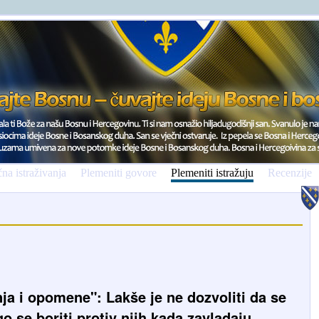
na istraživanja
Plemeniti govore
Plemeniti istražuju
Recenzije
a i opomene": Lakše je ne dozvoliti da se
go se boriti protiv njih kada zavladaju