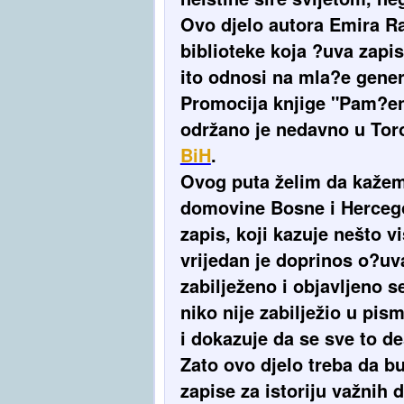
Ovo djelo autora Emira R
biblioteke koja ?uva zapis
ito odnosi na mla?e genera
Promocija knjige "Pam?en
održano je nedavno u Tor
BiH
.
Ovog puta želim da kažem 
domovine Bosne i Hercegov
zapis, koji kazuje nešto v
vrijedan je doprinos o?uv
zabilježeno i objavljeno se
niko nije zabilježio u pis
i dokazuje da se sve to de
Zato ovo djelo treba da b
zapise za istoriju važnih 