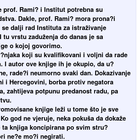
 prof. Rami? i Institut potrebna su
dstva. Dakle, prof. Rami? mora prona?i
 se dalji rad Instituta za istraživanje
I tu vrstu zaduženja do danas je sa
ige o kojoj govorimo.
u?njaka koji su kvalifikovani i voljni da rade
 I autor ove knjige ih je okupio, da u?
ine, rade?i neumorno svaki dan. Dokazivanje
ni i Hercegovini, borba protiv negatora
a, zahtijeva potpunu predanost radu, pa
tvu.
omovisane knjige leži u tome što je sve
Ko god ne vjeruje, neka pokuša da dokaže
e ta knjiga koncipirana po svim stru?
ori ne?e mo?i negirati.