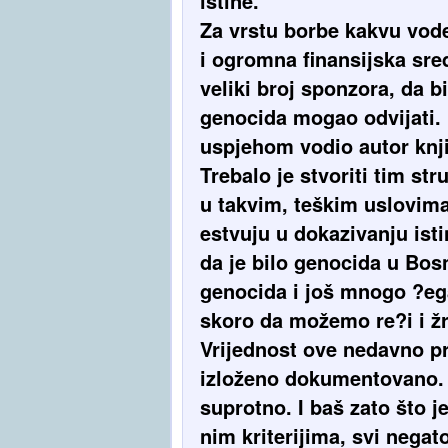
istine.
Za vrstu borbe kakvu vode
i ogromna finansijska sre
veliki broj sponzora, da bi
genocida mogao odvijati. 
uspjehom vodio autor knj
Trebalo je stvoriti tim str
u takvim, teškim uslovima.
estvuju u dokazivanju ist
da je bilo genocida u Bos
genocida i još mnogo ?eg
skoro da možemo re?i i žr
Vrijednost ove nedavno pr
izloženo dokumentovano. 
suprotno. I baš zato što j
nim kriterijima, svi negat