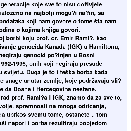
generacije koje sve to nisu doživjele.
 izloženo na najbolji mogu?i na?in, sa
 podataka koji nam govore o tome šta nam
dina o kojima knjiga govori.
oj borbi koju prof. dr. Emir Rami?, kao
aživanje genocida Kanada (IGK) u Hamiltonu,
 negiraju genocid po?injen u Bosni
1992-1995, onih koji negiraju presude
u svijetu. Duga je to i teška borba kada
e snage unutar zemlje, koje podržavaju sli?
ele da Bosna i Hercegovina nestane.
 rad prof. Rami?a i IGK, znamo da za sve to,
 volje, spremnosti na mnoga odricanja,
 I da uprkos svemu tome, ostanete u tom
ši napori i borba rezultiraju pobjedom