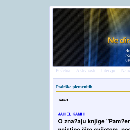
Početna
Aktivnosti
Intervju
Nauč
Podrške plemenitih
Jahiel
JAHIEL KAMHI
O zna?aju knjige "Pam?enj
neistine šire svijetom, ne