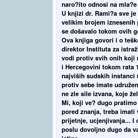
naro?ito odnosi na mla?e 
U knjizi dr. Rami?a sve je
velikim brojem iznesenih
se došavalo tokom ovih go
Ova knjiga govori i o tešk
direktor Instituta za istr
vodi protiv svih onih koji
i Hercegovini tokom rata 
najviših sudskih instanci 
protiv sebe imate udružen
ne zle sile izvana, koje ž
Mi, koji ve? dugo pratimo
pored znanja, treba imati
prijetnje, ucjenjivanja...
poslu dovoljno dugo da va