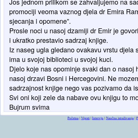
Jos jednom prilikom se zahvaljujemo na sad
promociji veoma vaznog djela dr Emira Ra
sjecanja i opomene”.
Prosle noci u nasoj dzamiji dr Emir je govo
i ukratko prestavio sadrzaj knjige.
Iz naseg ugla gledano ovakavu vrstu djela 
ima u svojoj biblioteci u svojoj kuci.
Djelo koje nas opominje svaki dan o nasoj hi
nasoj drzavi Bosni i Hercegovini. Ne mozemo
sadrzajnost knjige nego vas pozivamo da ist
Svi oni koji zele da nabave ovu knjigu to mo
Bujrum svima
Početna
|
Vijesti
|
Intervju
|
Naučna istraživanja
|
P