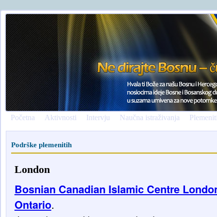
Početna
Aktivnosti
Intervju
Naučna istraživanja
Plemenit
Podrške plemenitih
London
Bosnian Canadian Islamic Centre Londo
.
Ontario