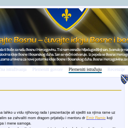
na istraživanja
Plemeniti govore
Plemeniti istražuju
Recenzije
oma lahko u vidu njihovog rada i prezentacije ali sjediti sa njima rame uz
zelim se zahvaliti mom dragom prijatelju i mentoru dr
Emir Ramic
koji
e pa i mene samoga.