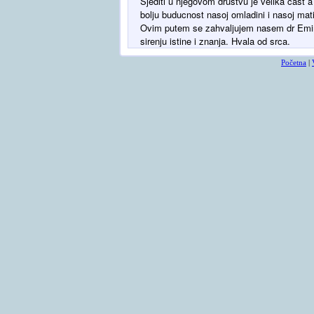
Sjediti u njegovom drustvu je velika cast a
bolju buducnost nasoj omladini i nasoj mat
Ovim putem se zahvaljujem nasem dr Emiru
sirenju istine i znanja. Hvala od srca.
Početna
|