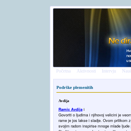
Početna
Aktivnosti
Intervju
Nauč
Podrške plemenitih
Avdija
Ramic Avdija
i
Govoriti o ljudima i njihovoj velicini je ve
rame je jos lakse i sladje. Ovom prilikom 
svojim radom inspirise mnoge mlade ljud