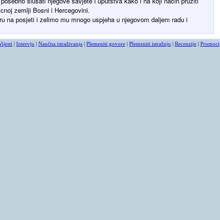
 posebno slusati njegove savjete i uputstva kako i na koji nacin pruziti
icnoj zemlji Bosni i Hercegovini.
 na posjeti i zelimo mu mnogo uspjeha u njegovom daljem radu i
Vijesti
|
Intervju
|
Naučna istraživanja
|
Plemeniti govore
|
Plemeniti istražuju
|
Recenzije
|
Promoci