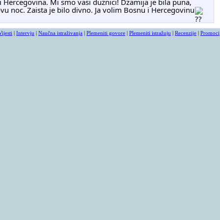
 ovu noc. Zaista je bilo divno. Ja volim Bosnu i Hercegovinu
Vijesti
|
Intervju
|
Naučna istraživanja
|
Plemeniti govore
|
Plemeniti istražuju
|
Recenzije
|
Promoci