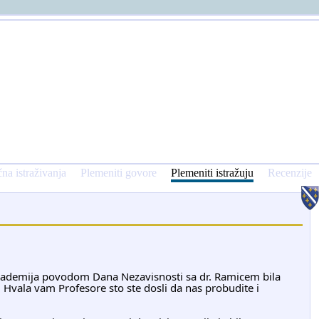
na istraživanja
Plemeniti govore
Plemeniti istražuju
Recenzije
Hvala vam Profesore sto ste dosli da nas probudite i 