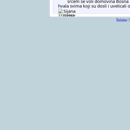
	srcem se voli domovina Bosna i Hercegovina. Mi smo vasi duznici! Dzamija je bila puna, 
hvala svima koji su dosli i uvelicali
Sijana 
Dzinic
Početna
|