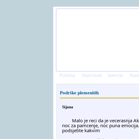
Početna
Aktivnosti
Intervju
Nauč
Podrške plemenitih
Sijana
	Malo je reci da je vecerasnja Akademija povodom Dana Nezavisnosti sa dr. Ramicem bila 
noc za pamcenje, noc puna emocija. 
podsjetite kakvim