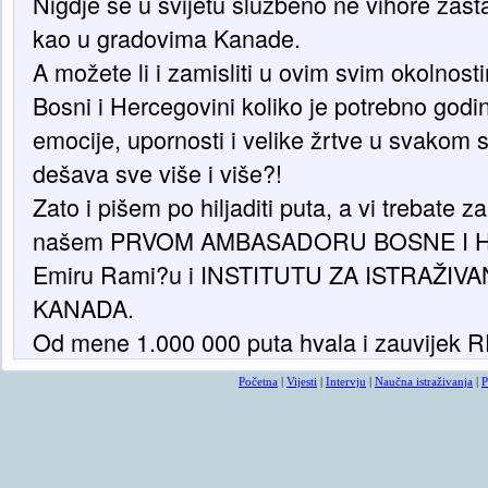
Nigdje se u svijetu službeno ne vihore zas
kao u gradovima Kanade.
A možete li i zamisliti u ovim svim okolnost
Bosni i Hercegovini koliko je potrebno godin
emocije, upornosti i velike žrtve u svakom s
dešava sve više i više?!
Zato i pišem po hiljaditi puta, a vi trebate za
našem PRVOM AMBASADORU BOSNE I 
Emiru Rami?u i INSTITUTU ZA ISTRAŽI
KANADA.
Od mene 1.000 000 puta hvala i zauvije
Početna
|
Vijesti
|
Intervju
|
Naučna istraživanja
|
P