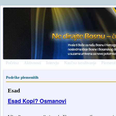
Početna
Aktivnosti
Intervju
Naučna istraživanja
Plemenit
Podrške plemenitih
Esad
Esad Kopi? Osmanovi