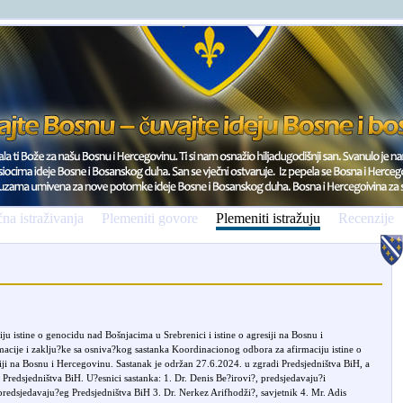
na istraživanja
Plemeniti govore
Plemeniti istražuju
Recenzije
 istine o genocidu nad Bošnjacima u Srebrenici i istine o agresiji na Bosnu i
ije i zaklju?ke sa osniva?kog sastanka Koordinacionog odbora za afirmaciju istine o
iji na Bosnu i Hercegovinu. Sastanak je održan 27.6.2024. u zgradi Predsjedništva BiH, a
 Predsjedništva BiH. U?esnici sastanka: 1. Dr. Denis Be?irovi?, predsjedavaju?i
 predsjedavaju?eg Predsjedništva BiH 3. Dr. Nerkez Arifhodži?, savjetnik 4. Mr. Adis