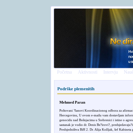
Početna
Aktivnosti
Intervju
Nauč
Podrške plemenitih
Mehmed Paran
Poštovani ?lanovi Koordinacionog odbora za afirmaciju
Hercegovinu, U ovom e-mailu vam dostavljam informac
genocidu nad Bošnjacima u Srebrenici i istine o agres
sastanak je vodio dr. Denis Be?irovi?, predsjedavaju?i
Predsjedništva BiH 2. Dr. Alija Kožljak, šef Kabineta