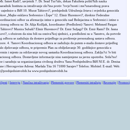
r. Ismet Kadi?, savjetnik 7. Dr. Sead Tur?alo, dekan Fakulteta politi?kih nauka
saradnik Instituta za istraživanje zlo?ina protiv ?ovje?nosti i me?unarodnog prava
ske zajednice u BiH 10. Murat Tahirovi?, predsjednik Udruženja žrtava i svjedoka genocida
kret „Majke enklava Srebrenice i Žepe" 12. Elmir Huremovi?, direktor Federalne
ordinacioni odbor za afirmaciju istine o genocidu nad Bošnjacima u Srebrenici i istine o
acionog odbora su: Dr. Alija Kožljak, koordinator (Predloženi) ?lanovi: Mehmed Pargan
t Tahirovi? Munira Subaši? Elmir Huremovi? Dr. Emir Suljagi? Dr. Emir Rami? Dr. Jasna
i?, s obzirom da nisu bili na osniva?koj sjednici, a predloženi su u ?lanstvo, da potvrde
og odbora se zadužuju da dostave prijedloge za proširenje personalnog sastava odbora.
spore. 4. ?lanovi Koordnacionog odbora se zadužuju da putem e-maila dostave prijedlog
iralo djelovanje odbora, te pripremio Plan za obilježavanje 30. godišnjice genocida u
 termin i mjesto za održavanje novog sastanka Koordinacionog odbora. Zaklju?ci ?e biti
acionog odbora. Dostavljene informacije nisu namijenjene za javnu upotrebu. Srda?no!
e i saradnju sa organizacijama civilnog društva ?lana Predsjedništva BiH NJ.E. dr. Denisa
ne i Hercegovine Adresa: Maršala Tita 16 71000 Sarajev? Telefon: Mobitel: E-mail: Web:
predsjednistvobih.ba www.predsjednistvobih.ba
Vijesti
|
Intervju
|
Naučna istraživanja
|
Plemeniti govore
|
Plemeniti istražuju
|
Recenzije
|
Promoci