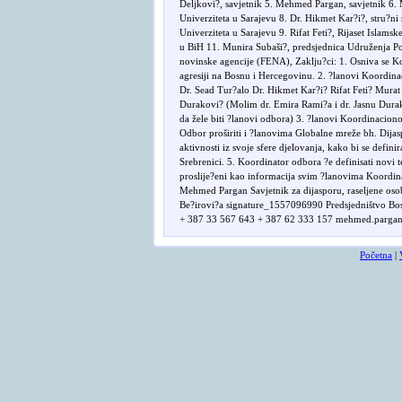
Deljkovi?, savjetnik 5. Mehmed Pargan, savjetnik 6. M
Univerziteta u Sarajevu 8. Dr. Hikmet Kar?i?, stru?ni 
Univerziteta u Sarajevu 9. Rifat Feti?, Rijaset Islam
u BiH 11. Munira Subaši?, predsjednica Udruženja Po
novinske agencije (FENA), Zaklju?ci: 1. Osniva se Ko
agresiji na Bosnu i Hercegovinu. 2. ?lanovi Koordin
Dr. Sead Tur?alo Dr. Hikmet Kar?i? Rifat Feti? Mura
Durakovi? (Molim dr. Emira Rami?a i dr. Jasnu Durakov
da žele biti ?lanovi odbora) 3. ?lanovi Koordinacion
Odbor proširiti i ?lanovima Globalne mreže bh. Dija
aktivnosti iz svoje sfere djelovanja, kako bi se defin
Srebrenici. 5. Koordinator odbora ?e definisati novi
proslije?eni kao informacija svim ?lanovima Koordin
Mehmed Pargan Savjetnik za dijasporu, raseljene osob
Be?irovi?a signature_1557096990 Predsjedništvo Bos
+ 387 33 567 643 + 387 62 333 157 mehmed.pargan@
Početna
|