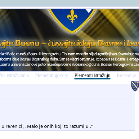
na istraživanja
Plemeniti govore
Plemeniti istražuju
Recenzije
 u re?enici ,, Malo je onih koji to razumiju ."