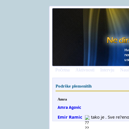
Početna
Aktivnosti
Intervju
Nauč
Podrške plemenitih
Amra
Amra Agovic
Emir Ramic
tako je . Sve re?eno