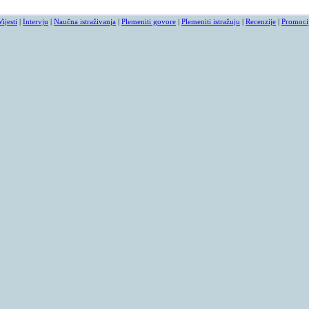
Vijesti
|
Intervju
|
Naučna istraživanja
|
Plemeniti govore
|
Plemeniti istražuju
|
Recenzije
|
Promoci