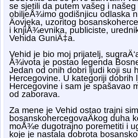
se sjetili da putem vašeg i naše
obiljeÅ¾imo godišnjicu odlaska na 
Äovjeka, uzoritog bosanskoherc
i knjiÅ¾evnika, publiciste, urednik
Vehida GuniÄ‡a.
Vehid je bio moj prijatelj, sugraÄ‘
Å¾ivota je postao legenda Bosne
Jedan od onih dobri ljudi koji su h
Hercegovine. U kategoriji dobrih 
Hercegovine i sam je spašavao 
od zaborava.
Za mene je Vehid ostao trajni si
bosanskohercegovaÄkog duha ko
moÅ¾e dugotrajno poremetiti i ugr
koje je nastala dobrota bosansk