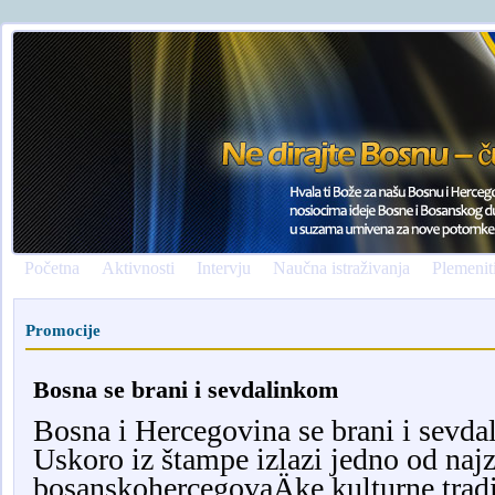
Početna
Aktivnosti
Intervju
Naučna istraživanja
Plemenit
Promocije
Bosna se brani i sevdalinkom
Bosna i Hercegovina se brani i sevda
Uskoro iz štampe izlazi jedno od najz
bosanskohercegovaÄke kulturne tradic