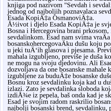
knjiga pod nazivom "Sevdah i sevdal
jednog od najboljih poznavalaca sevd
Esada KopiÄ‡a OsmanoviÄ‡a.
Å½ivot i djelo Esada KopiÄ‡a je svj
Bosna i Hercegovina brani prkosom, 
sevdalinkom. Esad nam svima vraÄa
bosanskohercegovaÄku
dušu koju po
u jeki tuÄ‘ih glasova i pjesama. Prev
mahala izgubljeno, previše je duša k
ne mogu na svoju djedovinu. Ali Esa
dozvoljava da one bosanske mahale 
izgubljene za buduÄ‡e bosanske duš
Bosnu kroz sevdalinku koja kad u du
izlazi. Zato je sevdalinka sloboda ko
izdiÅ¾e iz pepela, baš onda kad je s
Esad je svojim radom raskrilio bosans
najbolji bosanski brend, sevdalinku, 