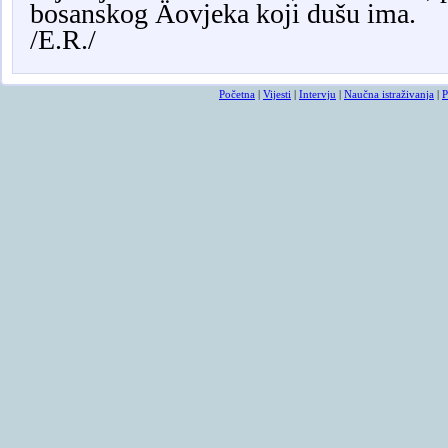
bosanskog Äovjeka
koji dušu ima.
/E.R./
Početna
|
Vijesti
|
Intervju
|
Naučna istraživanja
|
P