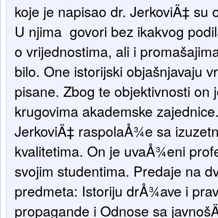
koje je napisao dr. JerkoviÄ‡ su 
U njima govori bez ikakvog podi
o vrijednostima, ali i promašajima
bilo. One istorijski objašnjavaju 
pisane. Zbog te objektivnosti on
krugovima akademske zajednice.
JerkoviÄ‡ raspolaÅ¾e sa izuzetn
kvalitetima. On je uvaÅ¾eni prof
svojim studentima. Predaje na dva
predmeta: Istoriju drÅ¾ave i pra
propagande i Odnose sa javnoš