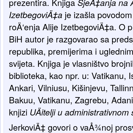
prezentira. Knjiga
SjeÄ‡anja na A
je izašla povodom
IzetbegoviÄ‡a
roÄ‘enja Alije IzetbegoviÄ‡a. O 
BiH autor je razgovarao sa pred
republika, premijerima i ugledni
svijeta. Knjiga je vlasništvo brojn
biblioteka, kao npr. u: Vatikanu, 
Ankari, Vilniusu, Kišinjevu, Tallinnu
Bakuu, Vatikanu, Zagrebu, Adani
knjizi
UÄitelji u administrativnom
JerkoviÄ‡ govori o vaÅ¾noj prosv