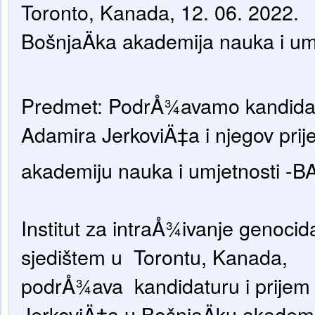
Toronto, Kanada, 12. 06. 2022.
BošnjaÄka akademija nauka i um
Predmet: PodrÅ¾avamo kandidatu
Adamira JerkoviÄ‡a i njegov prij
akademiju nauka i umjetnosti -
Institut za intraÅ¾ivanje genoci
sjedištem u Torontu, Kanada,
podrÅ¾ava kandidaturu i prijem 
JerkoviÄ‡a u BošnjaÄku akademi