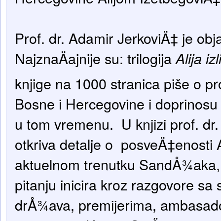
Prof. dr. Adamir JerkoviÄ‡ je obja
NajznaÄajnije su: trilogija
Alija iz
knjige na 1000 stranica piše o p
Bosne i Hercegovine i doprinosu 
u tom vremenu. U knjizi prof. dr
otkriva detalje o posveÄ‡enosti 
aktuelnom trenutku SandÅ¾aka,
pitanju inicira kroz razgovore sa
drÅ¾ava, premijerima, ambasado