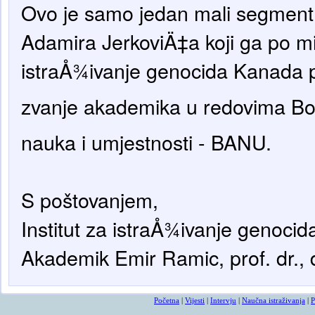
Ovo je samo jedan mali segment o
Adamira JerkoviÄ‡a koji ga po miš
istraÅ¾ivanje genocida Kanada p
zvanje akademika u redovima Bo
nauka i umjestnosti - BANU.
S poštovanjem,
Institut za istraÅ¾ivanje genoci
Akademik Emir Ramic, prof. dr., 
Početna
|
Vijesti
|
Intervju
|
Naučna istraživanja
|
P