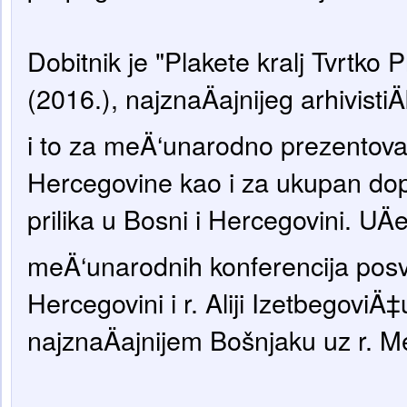
Dobitnik je "Plakete kralj Tvrtko
(2016.), najznaÄajnijeg arhivisti
i to za meÄ‘unarodno prezentova
Hercegovine kao i za ukupan dopri
prilika u Bosni i Hercegovini. UÄe
meÄ‘unarodnih konferencija posv
Hercegovini i r. Aliji IzetbegoviÄ‡
najznaÄajnijem Bošnjaku uz r.