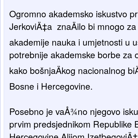
Ogromno akademsko iskustvo pro
JerkoviÄ‡a znaÄilo bi mnogo za
akademije nauka i umjetnosti u 
potrebnije akademske borbe za o
kako bošnjaÄkog nacionalnog bi
Bosne i Hercegovine.
Posebno je vaÅ¾no njegovo isku
prvim predsjednikom Republike 
Hercegovine Alijom IzetbegoviÄ