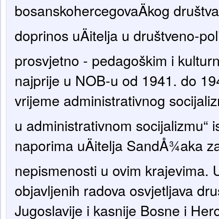
bosanskohercegovaÄkog društva
doprinos uÄitelja u društveno-pol
prosvjetno - pedagoškim i kultu
najprije u NOB-u od 1941. do 194
vrijeme administrativnog socijalizm
u administrativnom socijalizmu“ is
naporima uÄitelja SandÅ¾aka z
nepismenosti u ovim krajevima. 
objavljenih radova osvjetljava dru
Jugoslavije i kasnije Bosne i Her