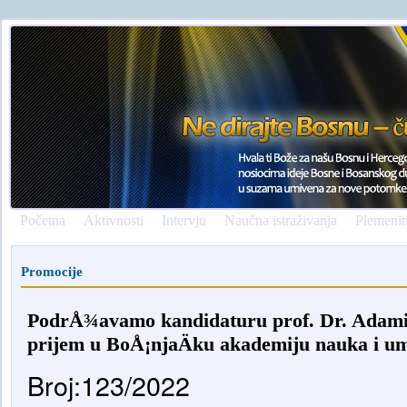
Početna
Aktivnosti
Intervju
Naučna istraživanja
Plemenit
Promocije
PodrÅ¾avamo kandidaturu prof. Dr. Adamir
prijem u BoÅ¡njaÄku akademiju nauka i u
Broj:123/2022