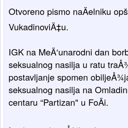
Otvoreno pismo naÄelniku opš
VukadinoviÄ‡u.
IGK na
MeÄ‘unarodni dan borb
seksualnog nasilja u ratu traÅ
postavljanje spomen obiljeÅ¾
seksualnog nasilja na Omladin
centaru “Partizan" u FoÄi.