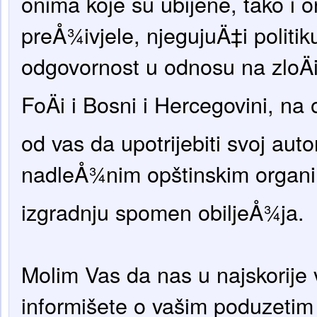
onima koje su ubijene, tako i 
preÅ¾ivjele, njegujuÄ‡i politi
odgovornost u odnosu na zloÄi
FoÄi i Bosni i Hercegovini, n
od vas da upotrijebiti svoj auto
nadleÅ¾nim opštinskim organ
izgradnju spomen obiljeÅ¾ja.
Molim Vas da nas u najskorije 
informišete o vašim poduzetim