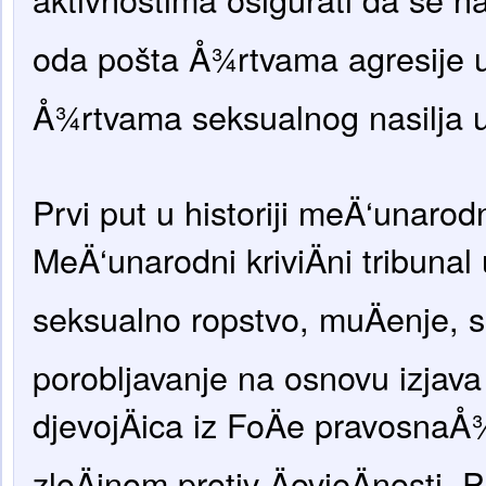
oda pošta Å¾rtvama agresije u
Å¾rtvama seksualnog nasilja u
Prvi put u historiji meÄ‘unarod
MeÄ‘unarodni kriviÄni tribunal
seksualno ropstvo, muÄenje, si
porobljavanje na osnovu izjav
djevojÄica iz FoÄe pravosna
zloÄinom protiv ÄovjeÄnosti. 