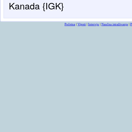
Kanada {IGK}
Početna
|
Vijesti
|
Intervju
|
Naučna istraživanja
|
P