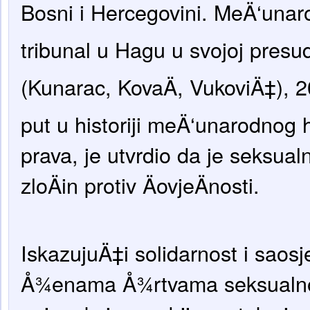
Bosni i Hercegovini. MeÄ‘unarod
tribunal u Hagu u svojoj presud
(Kunarac, KovaÄ, VukoviÄ‡), 2
put u historiji meÄ‘unarodnog
prava, je utvrdio da je seksual
zloÄin protiv ÄovjeÄnosti.
IskazujuÄ‡i solidarnost i sao
Å¾enama Å¾rtvama seksualnog