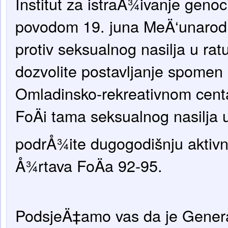
Institut za istraÅ¾ivanje geno
povodom 19. juna MeÄ‘unarod
protiv seksualnog nasilja u rat
dozvolite postavljanje spomen
Omladinsko-rekreativnom centa
FoÄi tama seksualnog nasilja u
podrÅ¾ite dugogodišnju aktiv
Å¾rtava FoÄa 92-95.
PodsjeÄ‡amo vas da je Genera