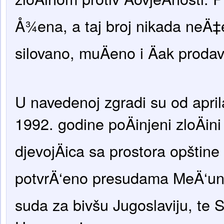
Å¾ena, a taj broj nikada neÄ‡e
silovano, muÄeno i Äak prodav
U navedenoj zgradi su od apri
1992. godine poÄinjeni zloÄin
djevojÄica sa prostora opštine 
potvrÄ‘eno presudama MeÄ‘una
suda za bivšu Jugoslaviju, te 