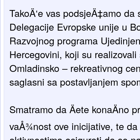
TakoÄ‘e vas podsjeÄ‡amo da s
Delegacije Evropske unije u Bo
Razvojnog programa Ujedinjeni
Hercegovini, koji su realizovali
Omladinsko – rekreativnog cent
saglasni sa p
ostavljanjem spo
Smatramo da Äete konaÄno p
vaÅ¾nost ove inicijative, te d
aktivnostima osigurati da se na