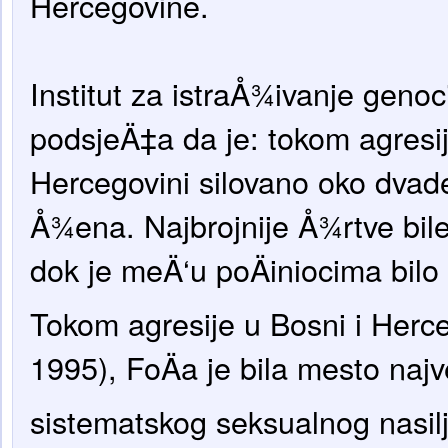
Hercegovine.
Institut za istraÅ¾ivanje geno
podsjeÄ‡a da je: tokom agresij
Hercegovini silovano oko dvade
Å¾ena. Najbrojnije Å¾rtve bile
dok je meÄ‘u poÄiniocima bilo
Tokom agresije u Bosni i Herce
1995), FoÄa je bila mesto na
sistematskog seksualnog nasilja