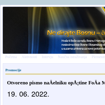
Početna
Aktivnosti
Intervju
Naučna istraživanja
Plemenit
Promocije
Otvoreno pismo naÄelniku opÅ¡tine FoÄa 
19. 06. 2022.