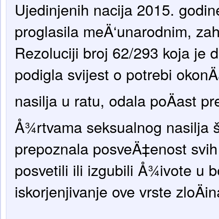
Ujedinjenih nacija 2015. godin
proglasila meÄ‘unarodnim, zah
Rezoluciji broj 62/293 koja je
podigla svijest o potrebi okon
nasilja u ratu, odala poÄast p
Å¾rtvama seksualnog nasilja ši
prepoznala posveÄ‡enost svih 
posvetili ili izgubili Å¾ivote u 
iskorjenjivanje ove vrste zloÄi