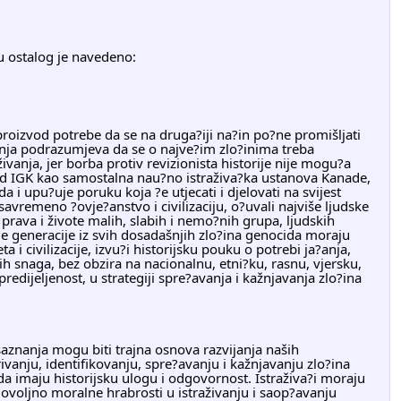
?u ostalog je navedeno:
nja podrazumjeva da se o najve?im zlo?inima treba 
vanja, jer borba protiv revizionista historije nije mogu?a 
d IGK kao samostalna nau?no istraživa?ka 
ustanova Kanade, 
 i upu?uje poruku koja ?e utjecati i djelovati na svijest 
 savremeno ?ovje?anstvo i civilizaciju, o?uvali najviše ljudske 
 prava i živote malih, slabih i nemo?nih grupa, ljudskih 
e generacije iz svih dosadašnjih zlo?ina genocida moraju 
 i civilizacije, izvu?i historijsku pouku o potrebi ja?anja, 
kih snaga, bez obzira na nacionalnu, etni?ku, rasnu, vjersku, 
predijeljenost, u strategiji spre?avanja i kažnjavanja zlo?ina 
nju, identifikovanju, spre?avanju i kažnjavanju zlo?ina 
a imaju historijsku ulogu i odgovornost. Istraživa?i moraju 
ovoljno moralne hrabrosti u istraživanju i saop?avanju 