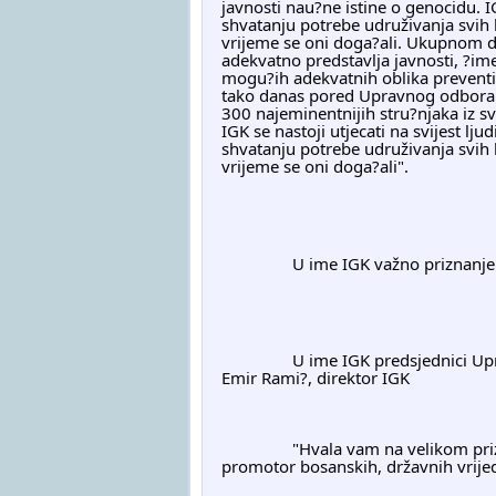
javnosti nau?ne istine o genocidu. IGK
shvatanju potrebe udruživanja svih l
vrijeme se oni doga?ali. Ukupnom dj
adekvatno predstavlja javnosti, ?im
mogu?ih adekvatnih oblika preventivn
tako danas pored Upravnog odbora im
300 najeminentnijih stru?njaka iz svi
IGK se nastoji utjecati na svijest ljud
shvatanju potrebe udruživanja svih l
vrijeme se oni doga?ali".
		U ime IGK važno priznanje 
		U ime IGK predsjednici Upravnog odbora ak.prof.dr. Hasnija Muratagi? se zahvalio dr. 
Emir Rami?, direktor IGK
		"Hvala vam na velikom priznanju. IGK ostaje promotor bosanske kulture sje?anja, ali i 
promotor bosanskih, državnih vrijed