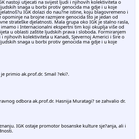
 nastoji utjecati na svijest ljudi i njihovih kolektiviteta o 
judskih snaga u borbi protiv genocida ma gdje i u koje 
elatnoš?u IGK dolazi do nau?ne istine, koju blagovremeno i 
e opominje na brojne razmjere genocida što je jedan od 
e strateške djelatnosti. Mala grupa oko IGK je stalno rasla, 
amo i Internacionalni ekspertni tim koji okuplja više od 
jeta u oblasti zaštite ljudskih prava i sloboda. Formiranjem 
i i njihovih kolektiviteta u Kanadi, Sjevernoj Americi i šire o 
judskih snaga u borbi protiv genocida ma gdje i u koje 
je primio ak.prof.dr. Smail ?eki?.
nosti.