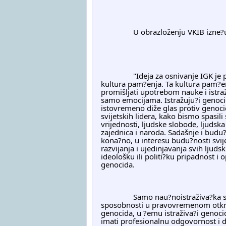
		U obrazloženju VKIB izne
		"Ideja za osnivanje IGK je proizvod potrebe da se na druga?iji na?in po?ne promišljati 
kultura pam?enja. Ta kultura pam?e
promišljati upotrebom nauke i istraži
samo emocijama. Istražuju?i genoci
istovremeno diže glas protiv genocida
svijetskih lidera, kako bismo spasili
vrijednosti, ljudske slobode, ljudska
zajednica i naroda. Sadašnje i budu?
kona?no, u interesu budu?nosti svijeta
razvijanja i ujedinjavanja svih ljuds
ideološku ili politi?ku pripadnost i o
genocida.
		Samo nau?noistraživa?ka saznanja mogu biti trajna osnova razvijanja naših 
sposobnosti u pravovremenom otkriva
genocida, u ?emu istraživa?i genocid
imati profesionalnu odgovornost i d