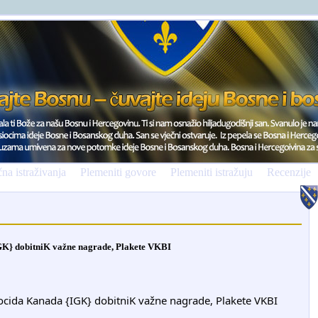
na istraživanja
Plemeniti govore
Plemeniti istražuju
Recenzije
IGK} dobitniK važne nagrade, Plakete VKBI
genocida Kanada {IGK} dobitniK važne nagrade, Plakete VKBI