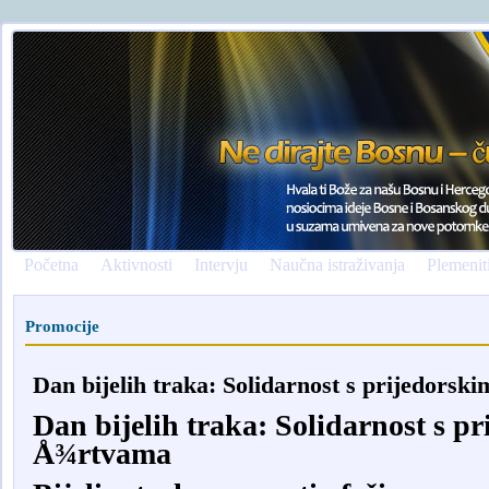
Početna
Aktivnosti
Intervju
Naučna istraživanja
Plemenit
Promocije
Dan bijelih traka: Solidarnost s prijedors
Dan bijelih traka: Solidarnost s p
Å¾rtvama