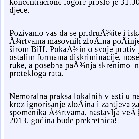
koncentracione logore prošlo je 31.
djece.
Pozivamo vas da se pridruÅ¾ite i is
Å¾rtvama masovnih zloÄina poÄinjen
širom BiH. PokaÅ¾imo svoje protivlje
ostalim formama diskriminacije, nose
ruke, a posebna paÅ¾nja skrenimo 
protekloga rata.
Nemoralna praksa lokalnih vlasti u 
kroz ignorisanje zloÄina i zahtjeva z
spomenika Å¾rtvama, nastavlja veÄ‡
2013. godina bude prekretnica!