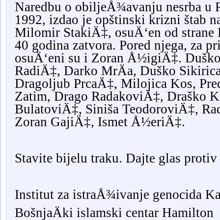
Naredbu o obiljeÅ¾avanju nesrba u P
1992, izdao je opštinski krizni štab na
Milomir StakiÄ‡, osuÄ‘en od strane 
40 godina zatvora. Pored njega, za pr
osuÄ‘eni su i Zoran Å½igiÄ‡. Dušk
RadiÄ‡, Darko MrÄa, Duško Sikirica
Dragoljub PrcaÄ‡, Milojica Kos, Pr
Zatim, Drago RadakoviÄ‡, Draško K
BulatoviÄ‡, Siniša TeodoroviÄ‡, R
Zoran GajiÄ‡, Ismet Å½eriÄ‡.
Stavite bijelu traku. Dajte glas protiv
Institut za istraÅ¾ivanje genocida K
BošnjaÄki islamski centar Hamilton