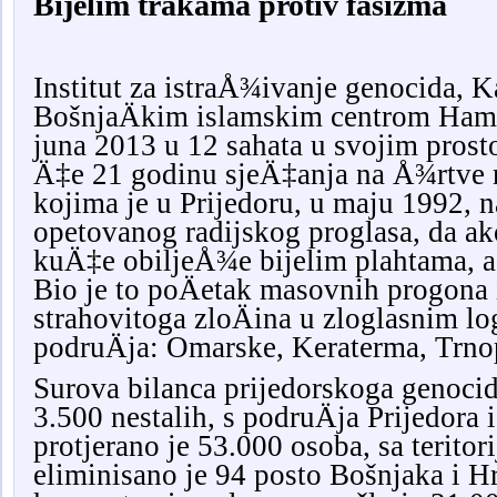
Bijelim trakama protiv fašizma
Institut za istraÅ¾ivanje genocida, K
BošnjaÄkim islamskim centrom Hami
juna 2013 u 12 sahata u svojim prost
Ä‡e 21 godinu sjeÄ‡anja na Å¾rtve n
kojima je u Prijedoru, u maju 1992, 
opetovanog radijskog proglasa, da ako
kuÄ‡e obiljeÅ¾e bijelim plahtama, a 
Bio je to poÄetak masovnih progona 
strahovitoga zloÄina u zloglasnim l
podruÄja: Omarske, Keraterma, Trno
Surova bilanca prijedorskoga genocid
3.500 nestalih, s podruÄja Prijedora 
protjerano je 53.000 osoba, sa teritor
eliminisano je 94 posto Bošnjaka i H