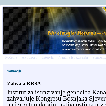
Početna
Aktivnosti
Intervju
Naučna istraživanja
Plemenit
Promocije
Zahvala KBSA
Institut za istrazivanje genocida Ka
zahvaljuje Kongresu Bosnjaka Sjev
na izuzetno dobrim aktivnostima u ve