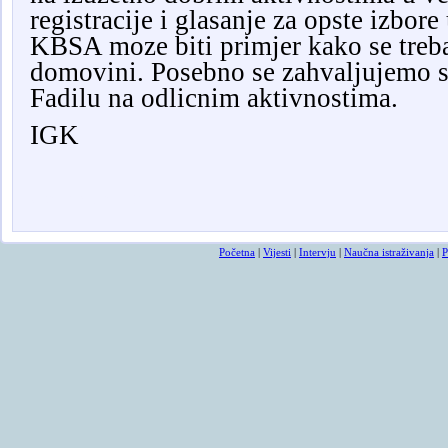
registracije i glasanje za opste izbor
KBSA moze biti primjer kako se treb
domovini. Posebno se zahvaljujemo
Fadilu na odlicnim aktivnostima.
IGK
Osmrtnicama ba
Početna
|
Vijesti
|
Intervju
|
Naučna istraživanja
|
P