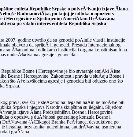
tine eniteta Republike Srpske o potvrÄ‘ivanju izjave Älana
 Nebojše RadmanoviÄ‡a, po kojoj je odluka o opozivu s
ne i Hercegovine u Sjedinjenim AmeriÄkim DrÅ¾avama
ivna po vitalni interes entiteta Republika Srpska
ra 2007. godine utvrdio da su genocid poÄinile vlasti i institucije
a imala obavezu da sprijeÄ‡i genocid. Presuda Internacionalnog
m aran
Å¾
manima i odlukama institucija i organa konstituisanih na
anas nude Å¾rtvama agresije i genocida.
a Republike Bosne i Hercegovine je bio stvaranje etniÄki Äiste
blike Bosne i Hercegovine. Zakonitost i pravda u sluÄaju Bosne i
kon što Ä‡e izvšiocima agresije i genocida biti oduzeto ono što
lika Srpska.
kog prava, sve što je steÄ‡eno na ilegalan naÄin ne moÅ¾e biti
ublika Srpska i njegova Narodna skupština su ilegalni. Slijedom
Ä‘ivanju izjave Älana Predsjedništva Bosne i Hercegovine
luka o opozivu s duÅ¾nosti generalnog konzula Bosne i
im DrÅ¾avama (ÄŒikago) Branka PeÄ‡anca, destruktivna po
ka je ilegalna, nezakonita, nelegitimna, antidrÅ¾avna, usmjerena
roda i graÄ‘ana.