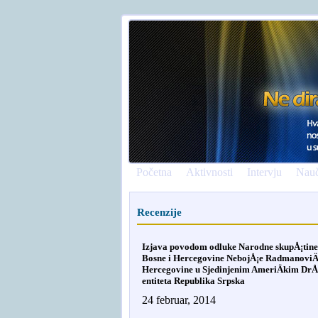
Početna
Aktivnosti
Intervju
Nauč
Recenzije
Izjava povodom odluke Narodne skupÅ¡tine e
Bosne i Hercegovine NebojÅ¡e RadmanoviÄ‡a
Hercegovine u Sjedinjenim AmeriÄkim DrÅ
entiteta Republika Srpska
24 februar, 2014