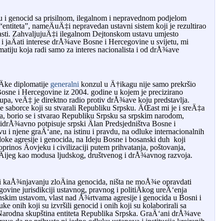
u i genocid sa prisilnom, ilegalnom i nepravednom podjelom
titeta”, nameÄuÄ‡i nepravedan ustavni sistem koji je rezultirao
sti. ZahvaljujuÄ‡i ilegalnom Dejtonskom ustavu umjesto
i jaÄati interese drÅ¾ave Bosne i Hercegovine u svijetu, mi
matiju koja radi samo za interes nacionalista i od drÅ¾ave
Äke diplomatije
generalni
konzul u Ä†ikagu nije samo prekršio
osne i Hercegovine iz 2004. godine u kojem je precizirano
tupa, veÄ‡ je direktno radio protiv drÅ¾ave koju predstavlja.
 saborce koji su stvarali Republiku Srpsku. ÄŒast mi je i sreÄ‡a
, borio se i stvarao Republiku Srpsku sa srpskim narodom,
idrÅ¾avno potpisuje srpski Älan Predsjedništva Bosne i
u i njene graÄ‘ane, na istinu i pravdu, na odluke internacionalnih
doke agresije i genocida, na Ideju Bosne i bosanski duh koji
rinos Äovjeku i civilizaciji putem prihvatanja, poštovanja,
aÄijeg kao modusa ljudskog, društvenog i drÅ¾avnog razvoja.
i kaÅ¾njavanju zloÄina genocida, ništa ne moÅ¾e opravdati
ovine jurisdikciji ustavnog, pravnog i politiÄkog ureÄ‘enja
skim ustavom, vlast nad Å¾rtvama agresije i genocida u Bosni i
ke onih koji su izvršili genocid i onih koji su kolaborirali sa
Narodna skupština entiteta Republika Srpska. GraÄ‘ani drÅ¾ave