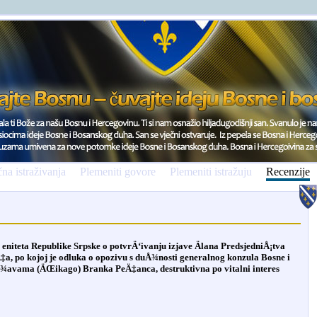
na istraživanja
Plemeniti govore
Plemeniti istražuju
Recenzije
niteta Republike Srpske o potvrÄ‘ivanju izjave Älana PredsjedniÅ¡tva
, po kojoj je odluka o opozivu s duÅ¾nosti generalnog konzula Bosne i
¾avama (ÄŒikago) Branka PeÄ‡anca, destruktivna po vitalni interes