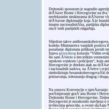
Dejtonski sporazum je nagradio agresij
drÅ¾ave Bosne i Hercegovine na dva “en
neefekasnim strukturama drÅ¾avne vla
drÅ¾avne diplomatije koja Ä‡e braniti 
imamo nacionalistiÄku, partijsku diplo
otuÄ‘enih partijskih oligarhija.
Slijedom takve antibosanskohercegova
kodeks Ministarstva vanjskih poslova B
ponašanje diplomata prilikom javnih is
Izjava
generalnog
konzula “Vidim ovdje
što sam Å¾ivio u tim teškim vremenima
srpskom vojskom i policijom“, koju ant
Hercegovine je direktni atak na drÅ¾av
i nacionalnih sudova, na Å¾rtve i svje
simboliziraju bosanskohercegovaÄki dop
priznavanja, tolerasanja drugog i drug
Na osnovu Konvencije o spreÄavanju 
potÄinjavanje graÄ‘ana Bosne i Herceg
Dejtonske Bosne i Hercegovine. Dejton
Hercegovini je nezakonito stavljena u ru
izvšiocima genocida, u ovom sluÄaju 