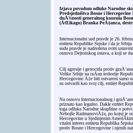
Izjava povodom odluke Narodne skupš
Predsjedništva Bosne i Hercegovine
duÅ¾nosti generalnog konzula Bos
(ÄŒikago) Branka PeÄ‡anca, destrukt
Internacionalni sud pravde je 26. februa
entiteta Republike Srpske i da je Srbij
suda pravde je nadredena svim ustavni
osnovu Dejtonskog ustava, a koji se d
Cilj agresije i genocida protiv graÄ‘an
Velike Srbije na raÄun teritorije Repu
Hercegovine Ä‡e biti ostvareni samo na
su ostvarili kao svoj cilj, entitet Repub
Na osnovu Internacionalnog i graÄ‘ans
priznato kao legalno. Dakle entitet Rep
toga odluka Narodne skupštine o potvr
Nebojše RadmanoviÄ‡a, po kojoj je od
Hercegovine u Sjedinjenim AmeriÄk
vitalni interes entiteta Republika Srps
protiv Bosne i Hercegovine i njenih na