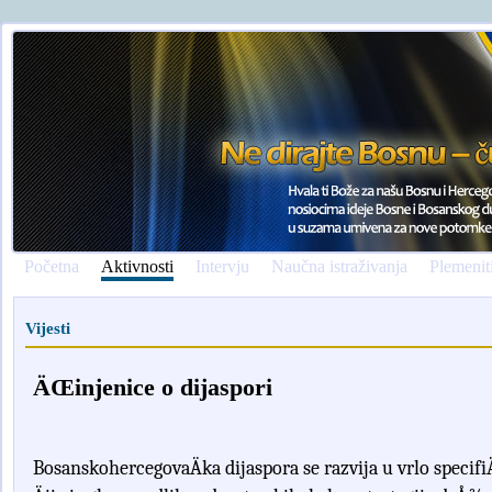
Početna
Aktivnosti
Intervju
Naučna istraživanja
Plemenit
Vijesti
ÄŒinjenice o dijaspori
Bosanskohercegova
Ä
ka
dijaspora
se razvija
u
vrlo
specifi