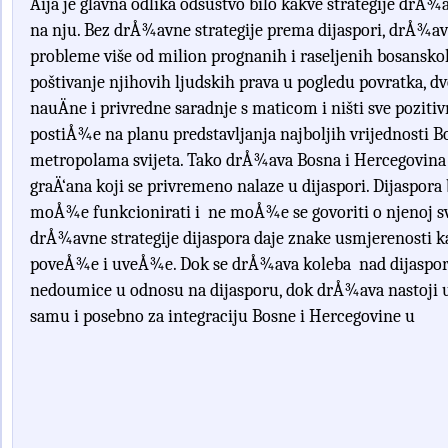
Ä
ija
je
glavna
odlika
odsustvo
bilo
kakve
strategije
dr
Å¾
na
nju
.
Bez
dr
Å¾
avne
strategije
prema
dijaspori
,
dr
Å¾
av
probleme
vi
š
e
od
milion
prognanih
i
raseljenih
bosansko
po
š
tivanje
njihovih
ljudskih
prava
u
pogledu
povratka
,
dv
nau
Ä
ne
i
privredne
saradnje
s
maticom
i
ni
š
ti
sve
pozitiv
posti
Å¾
e
na
planu
predstavljanja
najboljih
vrijednosti
B
metropolama
svijeta
.
Tako
dr
Å¾
ava
Bosna
i
Hercegovina
gra
Ä‘
ana
koji
se
privremeno
nalaze
u
dijaspori
.
Dijaspora
mo
Å¾
e
funkcionirati
i
ne
mo
Å¾
e
se govoriti
o
njenoj
s
dr
Å¾
avne
strategije
dijaspora
daje
znake
usmjerenosti
k
pove
Å¾
e
i
uve
Å¾
e
.
Dok
se
dr
Å¾
ava
koleba
nad
dijaspo
nedoumice
u
odnosu
na dijasporu
,
dok
dr
Å¾
ava
nastoji
samu
i
posebno
za
integraciju
Bosne
i
Hercegovine
u