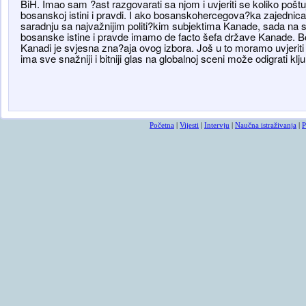
BiH. Imao sam ?ast razgovarati sa njom i uvjeriti se koliko pošt
bosanskoj istini i pravdi. I ako bosanskohercegova?ka zajednica
saradnju sa najvažnijim politi?kim subjektima Kanade, sada na s
bosanske istine i pravde imamo de facto šefa države Kanade.
Kanadi je svjesna zna?aja ovog izbora. Još u to moramo uvjeriti
ima sve snažniji i bitniji glas na globalnoj sceni može odigrati kl
Početna
|
Vijesti
|
Intervju
|
Naučna istraživanja
|
P