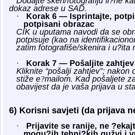
Dodajte sken/fotografiju li?ne kar
dokaz adrese u SAD.
·
Korak 6 — Isprintajte, potpi
potpisani obrazac
CIK u uputama navodi da se obra
potpisuje (kao na identifikacio
zatim fotografiše/skenira i u?it
·
Korak 7 — Pošaljite zahtjev
Kliknite “pošalji zahtjev”; nakon
stiže e
?
mailom. Kad pošaljete za
obavijest da je vaša prijava u s
6) Korisni savjeti (da prijava 
·
Prijavite se ranije, ne ?eka
mogu?ih tehni?kih gužvi i 