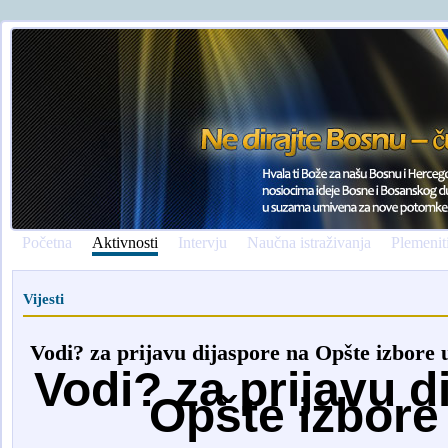
Početna
Aktivnosti
Intervju
Naučna istraživanja
Plemenit
Vijesti
Vodi? za prijavu dijaspore na Opšte izbore
Vodi? za prijavu d
Opšte izbore