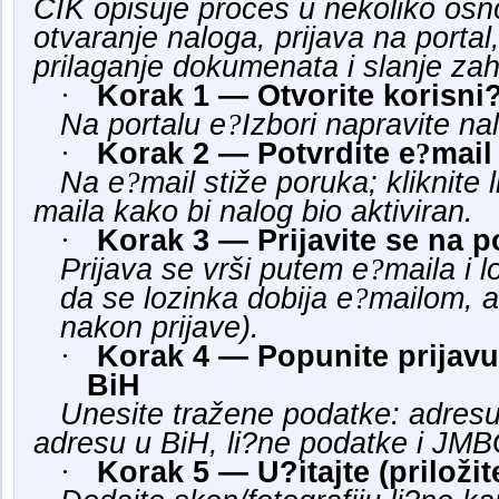
CIK opisuje proces u nekoliko osn
otvaranje naloga, prijava na porta
prilaganje dokumenata i slanje za
·
Korak 1 — Otvorite korisni
Na portalu e
?
Izbori napravite nal
·
Korak 2 — Potvrdite e
?
mail
Na e
?
mail stiže poruka; kliknite 
maila kako bi nalog bio aktiviran.
·
Korak 3 — Prijavite se na p
Prijava se vrši putem e
?
maila i 
da se lozinka dobija e
?
mailom, a
nakon prijave).
·
Korak 4 — Popunite prijavu
BiH
Unesite tražene podatke: adresu
adresu u BiH, li?ne podatke i JM
·
Korak 5 — U?itajte (priloži