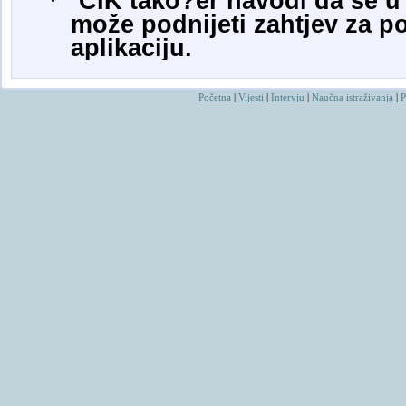
·
CIK tako?er navodi da se u
može podnijeti zahtjev za p
aplikaciju.
Početna
|
Vijesti
|
Intervju
|
Naučna istraživanja
|
P