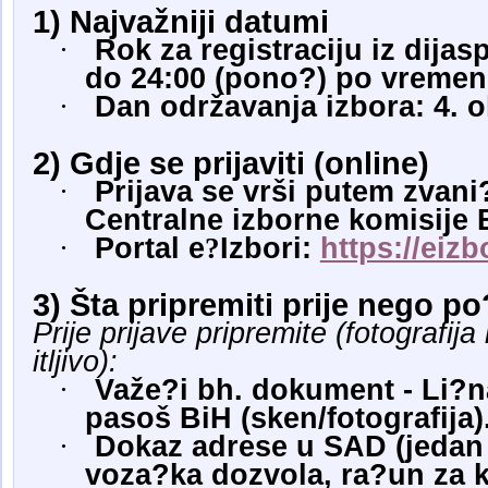
1) Najvažniji datumi
·
Rok za registraciju iz dijasp
do 24:00 (pono?) po vremen
·
Dan održavanja izbora: 4. o
2) Gdje se prijaviti (online)
·
Prijava se vrši putem zvani
Centralne izborne komisije 
·
Portal e
?
Izbori:
https://eizb
3) Šta pripremiti prije nego p
Prije prijave pripremite (fotografija 
itljivo):
·
Važe?i bh. dokument - Li?na
pasoš BiH (sken/fotografija)
·
Dokaz adrese u SAD (jedan 
voza?ka dozvola, ra?un za 