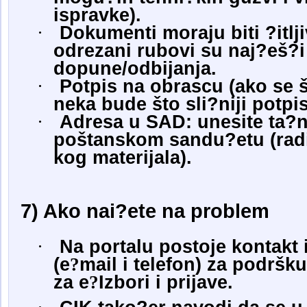
ispravke).
·
Dokumenti moraju biti ?itlji
odrezani rubovi su naj?eš?i
dopune/odbijanja.
·
Potpis na obrascu (ako se š
neka bude što sli?niji potp
·
Adresa u SAD: unesite ta?n
poštanskom sandu?etu (radi
kog materijala).
7) Ako nai?ete na problem
·
Na portalu postoje kontakt 
(e
?
mail i telefon) za podršku
za e
?
Izbori i prijave.