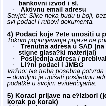
bankovni izvod i sl.
·
Aktivnu email adresu
Savjet: Slike neka budu u boji, bez
svi podaci i rubovi dokumenta.
4) Podaci koje ?ete unositi u p
Tokom popunjavanja prijave na por
·
Trenutna adresa u SAD (na 
stigne glasa?ki materijal)
·
Posljednja adresa / prebiva
·
Li?ni podaci i JMBG
Važno: Ne treba posebna potvrda o
– dovoljno je upisati posljednju a
podatke u svojim evidencijama.
5) Koraci prijave na e
?
Izbori (
korak po korak)