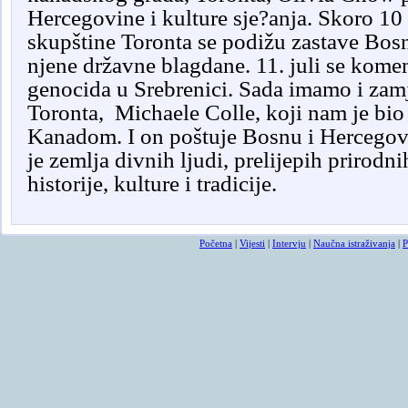
Hercegovine i kulture sje?anja. Skoro 10
skupštine Toronta se podižu zastave Bos
njene državne blagdane. 11. juli se komem
genocida u Srebrenici. Sada imamo i zam
Toronta,
Michaele Colle, koji nam je bio
Kanadom. I on poštuje Bosnu i Hercegov
je zemlja divnih ljudi, prelijepih prirodn
historije, kulture i tradicije.
Početna
|
Vijesti
|
Intervju
|
Naučna istraživanja
|
P