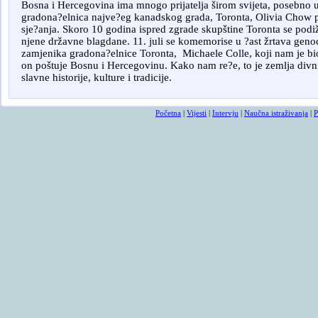
Bosna i Hercegovina ima mnogo prijatelja širom svijeta, posebno u
gradona?elnica najve?eg kanadskog grada, Toronta, Olivia Chow pr
sje?anja. Skoro 10 godina ispred zgrade skupštine Toronta se pod
njene državne blagdane. 11. juli se komemorise u ?ast žrtava geno
zamjenika gradona?elnice Toronta,
Michaele Colle, koji nam je b
on poštuje Bosnu i Hercegovinu. Kako nam re?e, to je zemlja divnih
slavne historije, kulture i tradicije.
Početna
|
Vijesti
|
Intervju
|
Naučna istraživanja
|
P