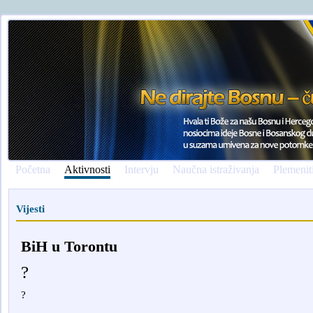
Početna
Aktivnosti
Intervju
Naučna istraživanja
Plemenit
Vijesti
BiH u Torontu
?
?