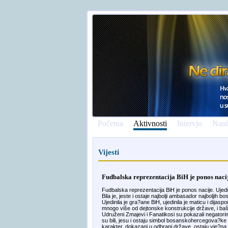
Početna
Aktivnosti
Intervju
Nauč
Vijesti
Fudbalska reprezentacija BiH je ponos nacij
Fudbalska reprezentacija BiH je ponos nacije. Ujedin
Bila je, jeste i ostaje najbolji ambasador najboljih 
Ujedinila je gra?ane BiH, ujedinila je maticu i dija
mnogo više od dejtonske konstrukcije države, i baš 
Udruženi Zmajevi i Fanatikosi su pokazali negatorima,
su bili, jesu i ostaju simbol bosanskohercegova?ke
karakter, dokazani u odbrani države, ostaju vje?na 