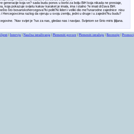
ove generacije koja ve? sada budu ponos u borbi za bolju BiH koja nikada ne prestaje,
ma, koja pokazuje svijetu kakav karaket je imala, ima i stalno ?e imati država BiH.
što što bosanskohercegova?ki politi?ki lideri i veliki dio me?unarodne zajednice nisu
ma i Hercegovcima razlog da vjeruju u svoju zemlju, jedni u druge i u zajedni?ku budu?
egovine. ?itav svijet je ?uo za nas, gledao nas i navijao. Svijetom se širio miris ljiljana.
Vijesti
|
Intervju
|
Naučna istraživanja
|
Plemeniti govore
|
Plemeniti istražuju
|
Recenzije
|
Promoci