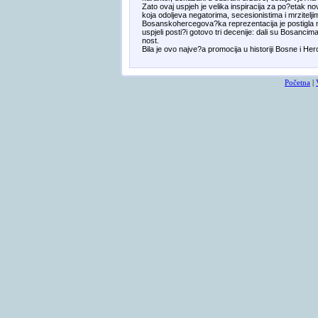
Zato ovaj uspjeh je velika inspiracija za po?etak n
koja odoljeva negatorima, secesionistima i mrzitelji
Bosanskohercegova?ka reprezentacija je postigla ne
uspjeli posti?i gotovo tri decenije: dali su Bosanci
nost.
Bila je ovo najve?a promocija u historiji Bosne i Herc
Početna
|