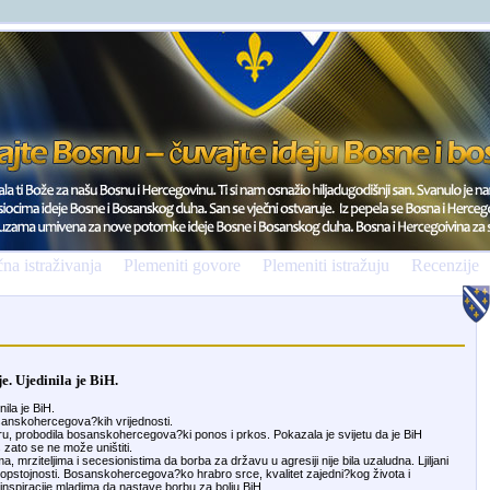
na istraživanja
Plemeniti govore
Plemeniti istražuju
Recenzije
e. Ujedinila je BiH.
ila je BiH.
bosanskohercegova?kih vrijednosti.
sporu, probodila bosanskohercegova?ki ponos i prkos. Pokazala je svijetu da je BiH
zato se ne može uništiti.
 mrziteljima i secesionistima da borba za državu u agresiji nije bila uzaludna. Ljiljani
 opstojnosti. Bosanskohercegova?ko hrabro srce, kvalitet zajedni?kog života i
inspiracije mladima da nastave borbu za bolju BiH.