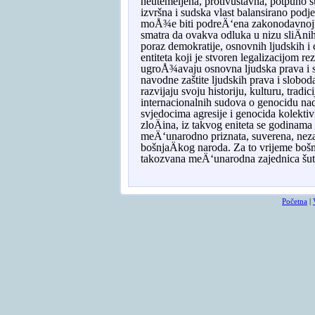
neutemeljena
,
protivustavna
,
potpuno
s
izvr
š
na
i
sudska
vlast
balansirano
podje
mo
Å¾
e
biti
podre
Ä‘
ena
zakonodavnoj
smatra
da
ovakva
odluka
u
nizu
sli
Ä
ni
poraz
demokratije
,
osnovnih
ljudskih
i
entiteta
koji
je
stvoren
legalizacijom
rez
ugro
Å¾
avaju
osnovna
ljudska
prava
i
navodne
za
š
tite
ljudskih
prava
i
slobod
razvijaju
svoju
historiju
,
kulturu
,
tradici
internacionalnih
sudova
o
genocidu
na
svjedocima
agresije
i
genocida
kolekti
zlo
Ä
ina
,
iz
takvog
eniteta
se
godinama
me
Ä‘
unarodno
priznata
,
suverena
,
nez
bo
š
nja
Ä
kog
naroda
.
Za to vrijeme bošnj
takozvana meÄ‘unarodna zajednica šuti.
Početna
|