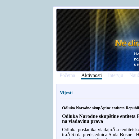
Početna
Aktivnosti
Intervju
Nauč
Vijesti
Odluka Narodne skupÅ¡tine entiteta Republi
Odluka Narodne skupštine entite
ta 
na vladavinu prava
Odluka
poslanika
vladaju
Ä‡
e
entitetsk
tra
Å¾
i
da
predsjednica
Suda
Bosne
i
H