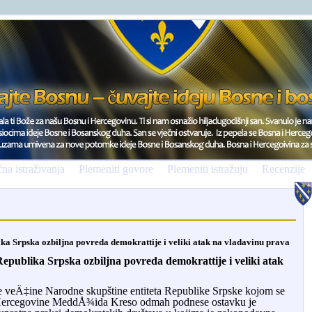
na istraživanja
Plemeniti govore
Plemeniti istražuju
Recenzije
ka Srpska ozbiljna povreda demokrattije i veliki atak na vladavinu prava
Republika Srpska ozbiljna povreda demokrattije i veliki atak
e
ve
Ä‡
ine
Narodne
skup
š
tine
entiteta
Republike
Srpske
kojom
se
ercegovine
Medd
Å¾
ida
Kreso
odmah
podnese
ostavku
je