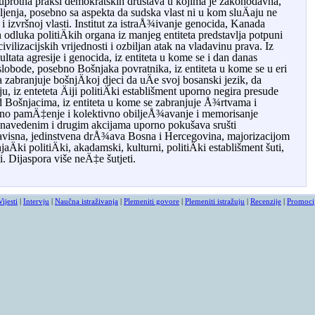
uprotna
praksi
demokratskih
dru
š
tava
u
kojima
je
zakonodavna
,
ljenja
,
posebno
sa
aspekta
da
sudska
vlast
ni
u
kom
slu
Ä
aju
ne
i
izvr
š
noj
vlasti
.
Institut
za
istra
Å¾
ivanje
genocida
,
Kanada
h
odluka
politi
Ä
kih
organa
iz
manjeg
entiteta
predstavlja
potpuni
civilizacijskih
vrijednosti
i
ozbiljan
atak
na
vladavinu
prava
.
Iz
ultata
agresije
i
genocida
,
iz
entiteta
u
kome
se
i
dan
danas
slobode
,
posebno
Bo
š
njaka
povratnika
,
iz
entiteta
u
kome
se
u
eri
a
zabranjuje
bo
š
nj
Ä
koj
djeci
da
u
Ä
e
svoj
bosanski
jezik
,
da
ju
,
iz
enteteta
Ä
iji
politi
Ä
ki
establi
š
ment
uporno
negira
presude
d
Bo
š
njacima
,
iz
entiteta
u
kome
se
zabranjuje
Å¾
rtvama
i
vno
pam
Ä‡
enje
i
kolektivno
obilje
Å¾
avanje
i
memorisanje
navedenim
i
drugim
akcijama
uporno
poku
š
ava
sru
š
ti
avisna
,
jedinstvena
dr
Å¾
ava
Bosna
i
Hercegovina
,
majorizacijom
aÄki politiÄki, akadamski, kulturni, politiÄki establišment šuti,
 Dijaspora više neÄ‡e šutjeti.
Vijesti
|
Intervju
|
Naučna istraživanja
|
Plemeniti govore
|
Plemeniti istražuju
|
Recenzije
|
Promoci