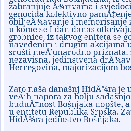
zabranjuje Å¾rtvama i svjedoci
genocida kolektivno pamÄ‡enje 
obiljeÅ¾avanje i memorisanje zl
u kome se I dan danas otkriva
grobnice, iz takvog eniteta se 
navedenim i drugim akcijama 
srušti meÄ‘unarodno priznata,
nezavisna, jedinstvena drÅ¾av
Hercegovina, majorizacijom bo
Zato naša današnj HidÅ¾ra je 
veÄih napora za bolju sadašnjos
buduÄ‡nost Bošnjaka uopšte, 
u entitetu Republika Srpska.
Zat
HidÅ¾ra jedinstvo Bošnjaka.