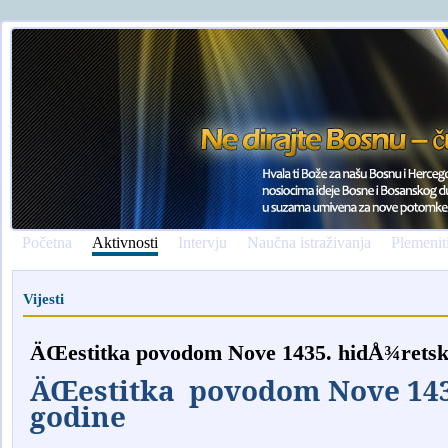
Početna
Aktivnosti
Intervju
Naučna istraživanja
Plemenit
Vijesti
ÄŒestitka povodom Nove 1435. hidÅ¾retsk
ÄŒestitka povodom Nove 143
godine