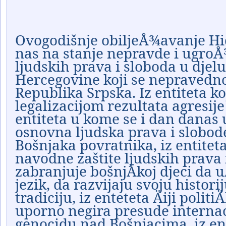
O
vogodišnje obiljeÅ¾avanje 
nas na stanje nepravde i ugro
ljudskih prava i sloboda u djel
Hercegovine koji se nepravedno
Republika Srpska. Iz entiteta ko
legalizacijom rezultata agresije 
entiteta u kome se i dan dana
osnovna ljudska prava i slobod
Bošnjaka povratnika, iz entitet
navodne zaštite ljudskih prava 
zabranjuje bošnjÄkoj djeci da u
jezik, da razvijaju svoju histori
tradiciju, iz enteteta Äiji politi
uporno negira presude interna
genocidu nad Bošnjacima, iz en