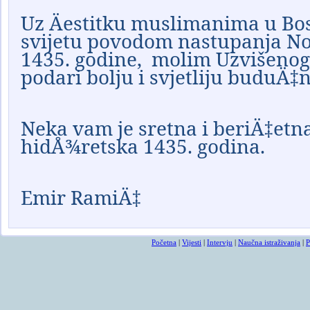
Uz
Ä
estitku muslimanima u Bos
svijetu povodom nastupanja No
1435.
godine
,
molim Uzvi
š
enog
podari bolju i svjetliju budu
Ä‡
n
Neka vam je sretna i beriÄ‡etn
hidÅ¾retska 1435. godina.
Emir RamiÄ‡
Početna
|
Vijesti
|
Intervju
|
Naučna istraživanja
|
P