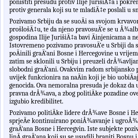
poni
š
titi
presudu
protiv
Ilije
Juri
š
i
Ä‡
a
i
pokren
protiv
generala
koji
su
te
mladi
Ä‡
e
poslali
u
s
Pozivamo
Srbiju
da
se
suo
Ä
i
sa
svojom
krvav
pro
š
lo
šÄ‡
u
,
te
da
njeno
pravosu
Ä‘
e
se
u
Å¾
al
gospodina
Ilije
Juri
š
i
Ä‡
a
bavi
Ä
injenicama
a
n
Istovremeno
pozivamo
pravosu
Ä‘
e
u
Srbiji
da
po
Ä
inili
gra
Ä‘
ani
Bosne
i
Hercegovine
u
vrijem
zatim
se
sklonili
u
Srbiju
i
preuzeli
dr
Å¾
avlja
slobodni
gra
Ä‘
ani
.
Ovakvim
radom
srbijansko
uvijek
funkcionira
na
na
Ä
in
koji
je
bio
uobi
Ä
a
genocida.
Ova
nemoralna
presuda
je
dokaz
da
pravna
dr
Å¾
ava
,
a
zbog
politi
Ä
ke
pozadine
ov
izgubio
kredibilitet
.
Pozivamo politiÄke lidere drÅ¾ave Bosne i 
sprje
Ä
e
kontinuirano
poni
Å¾
avanje
i
ugro
Å¾
gra
Ä‘
ana
Bosne
i
Hercegvin
. Iste subjekte poz
lin
Ä
gra
Ä‘
ana
koji
su
se
usudili
braniti
Bosnu
i