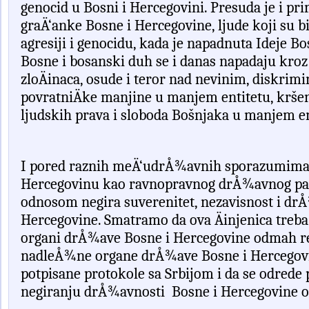
genocid
u
Bosni
i
Hercegovini
. Presuda je i pr
graÄ‘anke Bosne i Hercegovine, ljude koji su b
agresiji i genocidu, kada je napadnuta Ideje B
Bosne i bosanski duh se i danas napadaju kroz
zloÄinaca, osude i teror nad nevinim, diskrimi
povratniÄke manjine u manjem entitetu, krše
ljudskih prava i sloboda Bošnjaka u manjem en
I
pored
raznih
me
Ä‘
udr
Å¾
avnih
sporazumim
Hercegovinu
kao
ravnopravnog
dr
Å¾
avnog
pa
odnosom negira suverenitet, nezavisnost i drÅ
Hercegovine.
Smatramo
da
ova
Ä
injenica
treba
organi
dr
Å¾
ave
Bosne
i
Hercegovine
odmah
r
nadle
Å¾
ne
organe
dr
Å¾
ave
Bosne
i
Hercegov
potpisane
protokole
sa
Srbijom
i
da
se
odrede
negiranju drÅ¾avnosti
Bosne i Hercegovine od