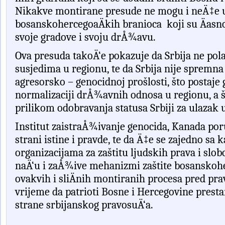
Nikakve
montirane
presude
ne
mogu
i
ne
Ä‡
e
bosanskohercegoaÄkih
branioca
koji
su
Ä
asn
svoje
gradove
i
svoju
dr
Å¾
avu
.
Ova
presuda
tako
Ä‘
e
pokazuje
da
Srbija
ne
pol
susjedima
u
regionu
,
te
da
Srbija
nije
spremna
agresorsko
–
genocidnoj
pro
š
losti
, š
to
postaje
normalizaciji
dr
Å¾
avnih
odnosa
u
regionu
,
a
prilikom
odobravanja
statusa
Srbiji
za
ulazak
Institut
zaistra
Å¾
ivanje
genocida
,
Kanada
por
strani
istine
i
pravde
,
te
da
Ä‡
e
se
zajedno sa k
organizacijama za zaštitu ljudskih prava i slo
na
Ä‘
u
i
za
Å¾
ive
mehanizmi
za
š
tite
bosanskoh
ovakvih
i
sli
Ä
nih
montiranih
procesa
pred
pra
vrijeme
da
patrioti
Bosne
i
Hercegovine
prest
strane
srbijanskog
pravosu
Ä‘
a
.