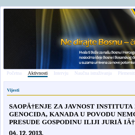
Početna
Aktivnosti
Intervju
Naučna istraživanja
Plemenit
Vijesti
SAOPÄ†ENJE ZA JAVNOST INSTITUTA
GENOCIDA, KANADA U POVODU NEM
PRESUDE GOSPODINU ILIJI JURIÅ IÄ
04. 12. 2013.