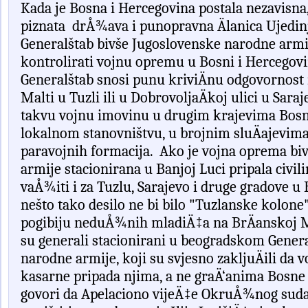
Kada
je
Bosna
i
Hercegovina
postala
nezavisna
piznata
dr
Å¾
ava
i
punopravna
Ä
lanica
Ujedin
General
š
tab
bivše Jugoslovenske narodne armi
kontrolirati
vojnu
opremu
u
Bosni
i
Hercegovi
General
š
tab
snosi
punu
krivi
Ä
nu
odgovornost
Malti
u
Tuzli
ili
u
Dobrovolja
Ä
koj
ulici
u
Saraj
takvu
vojnu
imovinu
u
drugim
krajevima
Bos
lokalnom
stanovni
š
tvu
,
u
brojnim
slu
Ä
ajevim
paravojnih
formacija
.
Ako
je
vojna
oprema
bi
armije
stacionirana
u
Banjoj
Luci
pripala
civil
va
Å¾
iti
i
za
Tuzlu
,
Sarajevo
i
druge
gradove
u
ne
š
to
tako
desilo
ne
bi
bilo
"
Tuzlanske
kolone
pogibiju
nedu
Å¾
nih
mladi
Ä‡
a
na
Br
Ä
anskoj
M
su
generali
stacionirani
u
beogradskom
Gener
narodne
armije
,
koji
su
svjesno
zaklju
Ä
ili
da
v
kasarne
pripada
njima
,
a
ne
gra
Ä‘
anima
Bosne
govori
da
Apelaciono
vije
Ä‡
e
Okru
Å¾
nog
sud