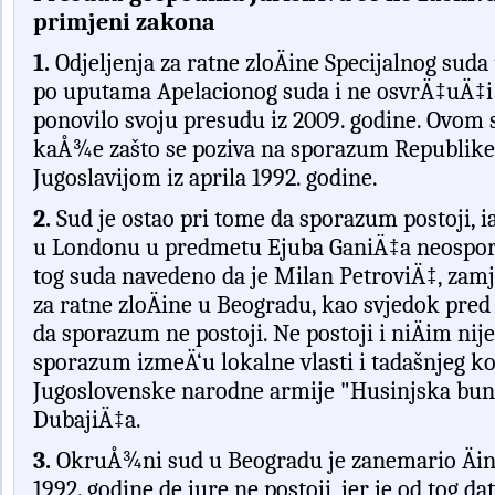
primjeni zakona
1.
Odjeljenja
za
ratne
zlo
Ä
ine
Specijalnog
suda
po uputama Apelacionog suda i ne osvrÄ‡uÄ‡i s
ponovilo svoju presudu iz 2009. godine. Ovom
kaÅ¾e zašto se poziva na sporazum Republike
Jugoslavijom iz aprila 1992. godine.
2.
Sud je ostao pri tome da sporazum postoji, 
u Londonu u predmetu Ejuba GaniÄ‡a neosporn
tog suda navedeno da je Milan PetroviÄ‡, z
za ratne zloÄine u Beogradu, kao svjedok pr
da sporazum ne postoji. Ne postoji i niÄim nij
sporazum izmeÄ‘u lokalne vlasti i tadašnjeg 
Jugoslovenske narodne armije "Husinjska bun
DubajiÄ‡a.
3.
OkruÅ¾ni sud u Beogradu je zanemario Äinj
1992. godine de jure ne postoji, jer je od tog 