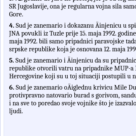
SR Jugoslavije, ona je regularna vojna sila samo 
Gore.
4.
Sud je zanemario i dokazanu Äinjenicu u spis
JNA povukli iz Tuzle prije 15. maja 1992. godine
maja 1992. bili samo pripadnici paravojske ta
srpske republike koja je osnovana 12. maja 199
5.
Sud je zanemario i Äinjenicu da su pripadnic
republike otvorili vatru na pripadnike MUP-a
Hercegovine koji su u toj situaciji postupili 
6.
Sud je zanemario oÄiglednu krivicu Mile Du
protivpravno natovario burad s gorivom, sand
i na sve to poredao svoje vojnike što je izazval
ljudi.