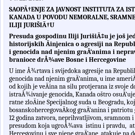
SAOPÄ†ENJE ZA JAVNOST INSTITUTA ZA I
KANADA U POVODU NEMORALNE, SRAMNE
ILIJI JURIŠIÄ†U
Presuda gospodinu Iliji JurišiÄ‡u je još je
historijskih Äinjenica o agresiji na Repu
i genocida nad njenim graÄ‘anima i neprav
branioce
drÅ¾ave
Bosne i Hercegovine
U ime
Å¾
rtava i
svijedoka agresije na Republ
genocida nad njenim graÄ‘anima, u ime ameriÄ
od kojih je veÄina na silu protjerana iz svoje 
istraÅ¾ivanje genocida, Kanada oštro osuÄ‘uj
ratne zlo
Ä
ine Specijalnog suda u Beogradu
,
koj
bosanskohercegova
Ä
kog gra
Ä‘
anina
i patriot
12
godina zatvora
,
neprihvatljivom
,
sramnom i
presudom koja ugro
Å¾
ava
istinu i pravdu
,
a
Hercegovinu i sve njene gra
Ä‘
ane
,
atakuje na 