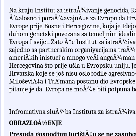
Na kraju Institut za istraÅ¾ivanje genocida, K
Å¾alosno i poraÅ¾avajuÄ‡e za Evropu da Hrvat
Evrope prije Bosne i Hercegovine, koja je Ide
duhom genetski povezana sa temeljnim idealima
Evropa I svijet. Zato Ä‡e Institut za istraÅ¾i
zajedno sa partnerskim organiyacijama traÅ¾i
ameriÄkih inistucija mnogo veÄi angaÅ¾man 
Hercegovina što prije ušla u Evropsku uniju. J
Hrvatska koje se još nisu oslobodile agresivno
MiloševiÄ‡a i TuÄ‘mana postanu dio Evropske
pitanje je da
Evropa ne moÅ¾e biti potpuna be
Infromativna
slu
Å¾
ba
Instituta
za
istra
Å¾
iva
OBRAZLOÅ½ENJE
Presuda gospodinu JurišiÄ‡u se ne zasniva 