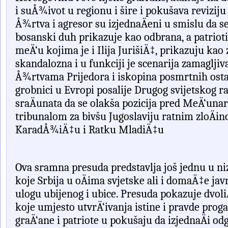
i su
Å¾
ivot u regionu i
š
ire
i pokušava reviziju 
Å¾
rtva
i
agresor
su
izjedna
Ä
eni
u
smislu
da
s
bosanski duh
prikazuje
kao
odbrana
,
a
patrioti
me
Ä‘
u
kojima
je
i
Ilija
Juri
š
i
Ä‡,
prikazuju
kao
skandalozna
i
u
funkciji
je
scenarija
zamagljiv
Å¾
rtvama
Prijedora
i
iskopina
posmrtnih
ost
grobnici
u
Evropi
posalije
Drugog
svijetskog
ra
sra
Ä
unata
da
se
olak
š
a
pozicija
pred
MeÄ‘unaro
tribunalom za bivšu Jugoslaviju
ratnim
zlo
Ä
in
Karad
Å¾
i
Ä‡
u
i
Ratku
Mladi
Ä‡
u
Ova
sramna
presuda
predstavlja
jo
š
jednu
u
ni
koje
Srbija
u
o
Ä
ima
svjetske
ali
i
doma
Ä‡
e
jav
ulogu
ubijenog
i
ubice
.
Presuda
pokazuje
dvoli
koje
umjesto
utvr
Ä‘
ivanja
istine
i
pravde
proga
gra
Ä‘
ane
i patriote
u
poku
š
aju
da
izjedna
Ä
i
od