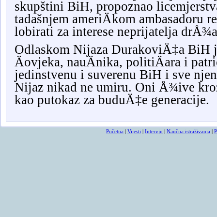
skupštini BiH, propoznao licemjerstva
tadašnjem ameriÄkom ambasadoru rek
lobirati za interese neprijatelja drÅ¾
Odlaskom Nijaza DurakoviÄ‡a BiH je
Äovjeka, nauÄnika, politiÄara i patr
jedinstvenu i suverenu BiH i sve nje
Nijaz nikad ne umiru. Oni Å¾ive kroz
kao putokaz za buduÄ‡e generacije.
Početna
|
Vijesti
|
Intervju
|
Naučna istraživanja
|
P