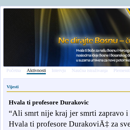
Početna
Aktivnosti
Intervju
Naučna istraživanja
Plemenit
Vijesti
Hvala ti profesore Durakovic
“Ali smrt nije kraj jer smrti zapravo 
Hvala ti profesore DurakoviÄ‡ za sve 