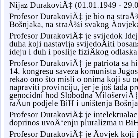
Nijaz DurakoviÄ‡ (01.01.1949 - 29.0
Profesor DurakoviÄ‡ je bio na straÅ
Bošnjaka, na straÅ¾i svakog Äovjeka
Profesor DurakoviÄ‡ je svijedok Ide
duha koji nastavlja svijedoÄiti bos
ideju i duh i poslije fiziÄkog odlaska
Profesor DurakoviÄ‡ je patriota sa h
14. kongresu saveza komunista Jugosl
rekao ono što misli o onima koji su 
napraviti provinciju, jer je još tada 
genocidni hod Slobodna MilošerviÄ‡e
raÄun podjele BiH i uništenja Bošnja
Profesor DurakoviÄ‡ je intelektualac k
doprinos uvoÄ‘enju pluralizma u BiH
Profesor DurakoviÄ‡ je Äovjek koji 