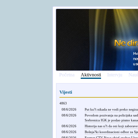
Početna
Aktivnosti
Intervju
Nauč
Vijesti
4863
08/6/2026
Put ku?i nikada ne vodi preko negiran
08/6/2026
Povodom pozivanja na policijska sasl
Srebrenica IGK je poslao pismo kana
08/6/2026
Historija nas u?i da oni koji zaborave
08/6/2026
Bošnja?ki koordinacioni odbor za Sje
08/6/2026
Former CTV News chief anchor Lloyd