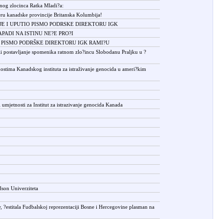
nog zlocinca Ratka Mladi?a:
ru kanadske provincije Britanska Kolumbija!
JE I UPUTIO PISMO PODRSKE DIREKTORU IGK
PADI NA ISTINU NE?E PRO?I
PISMO PODRŠKE DIREKTORU IGK RAMI?U
ili postavljanje spomenika ratnom zlo?incu Slobodanu Praljku u ?
nostima Kanadskog instituta za istraživanje genocida u ameri?kim
umjetnosti za Institut za istrazivanje genocida Kanada
son Univerziteta
 ?estitala Fudbalskoj reprezentaciji Bosne i Hercegovine plasman na