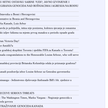
U HITNU OSTAVKU SABINE ?UDI?, JAVNO IZVINJENJE I
GIRANJA GENOCIDA NAD BOŠNJACIMA I AGRESIJA NA BOSNU
stavnika u Bosni i Hercegovini
entative in Bosnia and Herzegovina
ka Kanade, Luiz Arbur
vda je pobijedila, istina nije ponizena, kuktura sjecanja je osnazena
ijski izljev fašizma na mjestu prvog masakra u periodu opsade grada
an Victoria Day!
or Amidži?a
 gradskoj skupštini Toronta i sjedištu FIFA za Kanadu u Torontu!
anada congratulations to the Honourable Louise Arbour, who will serve
nadskoj provinciji Britanska Kolumbija odala je priznanje gradona?
anadi pozdravlja izbor Louise Arbour za Genralnu guvernerku
issauga - Jedinstveno djelovanje Ambasade BiH i bh. zjednice u
RECEIVE SERIOUS THREATS
 The Washington Times, Marku Vargasu - Negiranje genocida u
oboda govora
ISTRAŽIVANJE GENOCIDA KANADA