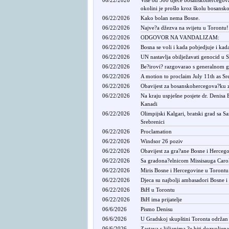
okolini je prošlo kroz školu bosansk
06/22/2026
Kako bolan nema Bosne.
06/22/2026
Najve?a džezva na svijetu u Torontu!
06/22/2026
ODGOVOR NA VANDALIZAM:
06/22/2026
Bosna se voli i kada pobjedjuje i kad
06/22/2026
UN nastavlja obilježavati genocid u S
06/22/2026
Be?irovi? razgovarao s generalnom
06/22/2026
A motion to proclaim July 11th as S
06/22/2026
Obavijest za bosanskohercegova?ku 
06/22/2026
Na kraju uspješne posjete dr. Denisa
Kanadi
06/22/2026
Olimpijski Kalgari, bratski grad sa S
Srebrenici
06/22/2026
Proclamation
06/22/2026
Windsor 26 poziv
06/22/2026
Obavijest za gra?ane Bosne i Herceg
06/22/2026
Sa gradona?elnicom Missisauga Carol
06/22/2026
Miris Bosne i Hercegovine u Torontu.
06/22/2026
Djeca su najbolji ambasadori Bosne i
06/22/2026
BiH u Torontu
06/22/2026
BiH ima prijatelje
06/6/2026
Pismo Denisu
06/6/2026
U Gradskoj skupštini Toronta održan 
06/6/2026
Zastava s ljiljanima ?e biti dozvoljen