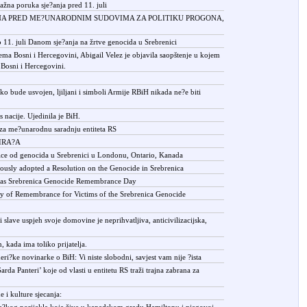
ažna poruka sje?anja pred 11. juli
ENA PRED ME?UNARODNIM SUDOVIMA ZA POLITIKU PROGONA,
 11. juli Danom sje?anja na žrtve genocida u Srebrenici
ema Bosni i Hercegovini, Abigail Velez je objavila saopštenje u kojem
Bosni i Hercegovini.
o bude usvojen, ljiljani i simboli Armije RBiH nikada ne?e biti
 nacije. Ujedinila je BiH.
 za me?unarodnu saradnju entiteta RS
BIRA?A
e od genocida u Srebrenici u Londonu, Ontario, Kanada
ously adopted a Resolution on the Genocide in Srebrenica
th as Srebrenica Genocide Remembrance Day
ay of Remembrance for Victims of the Srebrenica Genocide
slave uspjeh svoje domovine je neprihvatljiva, anticivilizacijska,
n, kada ima toliko prijatelja.
eri?ke novinarke o BiH: Vi niste slobodni, savjest vam nije ?ista
a Panteri’ koje od vlasti u entitetu RS traži trajna zabrana za
e i kulture sjecanja:
a?kog porijekla koja žive u kanadskom gradu Hamiltonu i njegovoj