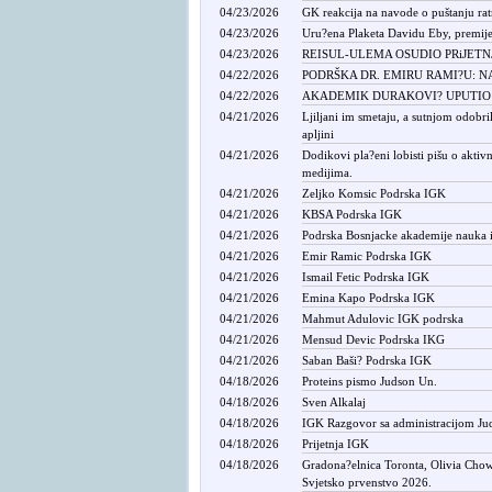
04/23/2026
GK reakcija na navode o puštanju rat
04/23/2026
Uru?ena Plaketa Davidu Eby, premije
04/23/2026
REISUL-ULEMA OSUDIO PRiJETN
04/22/2026
PODRŠKA DR. EMIRU RAMI?U: NA
04/22/2026
AKADEMIK DURAKOVI? UPUTIO 
04/21/2026
Ljiljani im smetaju, a sutnjom odobr
apljini
04/21/2026
Dodikovi pla?eni lobisti pišu o aktiv
medijima.
04/21/2026
Zeljko Komsic Podrska IGK
04/21/2026
KBSA Podrska IGK
04/21/2026
Podrska Bosnjacke akademije nauka i 
04/21/2026
Emir Ramic Podrska IGK
04/21/2026
Ismail Fetic Podrska IGK
04/21/2026
Emina Kapo Podrska IGK
04/21/2026
Mahmut Adulovic IGK podrska
04/21/2026
Mensud Devic Podrska IKG
04/21/2026
Saban Baši? Podrska IGK
04/18/2026
Proteins pismo Judson Un.
04/18/2026
Sven Alkalaj
04/18/2026
IGK Razgovor sa administracijom Jud
04/18/2026
Prijetnja IGK
04/18/2026
Gradona?elnica Toronta, Olivia Chow,
Svjetsko prvenstvo 2026.