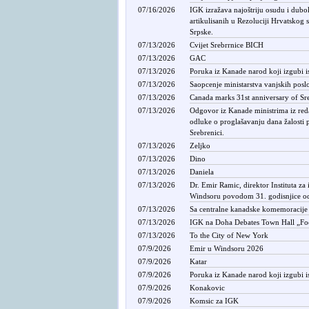
07/16/2026
IGK izražava najoštriju osudu i dubok
artikulisanih u Rezoluciji Hrvatskog 
Srpske.
07/13/2026
Cvijet Srebrrnice BICH
07/13/2026
GAC
07/13/2026
Poruka iz Kanade narod koji izgubi is
07/13/2026
Saopcenje ministarstva vanjskih pos
07/13/2026
Canada marks 31st anniversary of Sr
07/13/2026
Odgovor iz Kanade ministrima iz reda
odluke o proglašavanju dana žalosti
Srebrenici.
07/13/2026
Zeljko
07/13/2026
Dino
07/13/2026
Daniela
07/13/2026
Dr. Emir Ramic, direktor Instituta z
Windsoru povodom 31. godisnjice od
07/13/2026
Sa centralne kanadske komemoracije
07/13/2026
IGK na Doha Debates Town Hall „Fo
07/13/2026
To the City of New York
07/9/2026
Emir u Windsoru 2026
07/9/2026
Katar
07/9/2026
Poruka iz Kanade narod koji izgubi is
07/9/2026
Konakovic
07/9/2026
Komsic za IGK