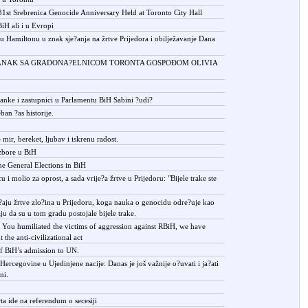
 31st Srebrenica Genocide Anniversary Held at Toronto City Hall
BiH ali i u Evropi
a u Hamiltonu u znak sje?anja na žrtve Prijedora i obilježavanje Dana
TANAK SA GRADONA?ELNICOM TORONTA GOSPOÐOM OLIVIA
anke i zastupnici u Parlamentu BiH Sabini ?udi?
an ?as historije.
r, bereket, ljubav i iskrenu radost.
izbore u BiH
he General Elections in BiH
 i molio za oprost, a sada vrije?a žrtve u Prijedoru: "Bijele trake ste
aju žrtve zlo?ina u Prijedoru, koga nauka o genocidu odre?uje kao
ju da su u tom gradu postojale bijele trake.
ou humiliated the victims of aggression against RBiH, we have
the anti-civilizational act
f BiH’s admission to UN.
rcegovine u Ujedinjene nacije: Danas je još važnije o?uvati i ja?ati
ni.
ta ide na referendum o secesiji