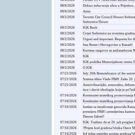
08/6/2026
Doktor treba svoju ulicu u Prijedoru.
08/6/2026
Anita
08/2/2026
Toronto City Council Honors Srebren
Srebrenica Flower
08/2/2026
IGK Book
08/2/2026
Cvijet Srebrenice na reverima gradona
08/2/2026
Urgent and important: Requests for t
08/2/2026
Ima Bosne i Hercegovine u Kanadi!
08/2/2026
Koristan razgovor sa ambasadorom K
08/2/2026
IGK
08/2/2026
IGK podrška Memorijalnom centru S
08/2/2026
O IGK
07/21/2026
July 20th Remembrance of the untrie
07/21/2026
Sramna tišina Vlade FBiH: Zašto 20. ju
07/21/2026
Anticivilizacijski, nemoralno, dehuman
ince i slaviti ideologiju koja je po?in
07/16/2026
Kontinuitet strateškog promovisanja 
07/16/2026
Kontinuitet strateškog promovisanja 
07/16/2026
Institut za istraživanje genocida Kan
premijeru FBiH i premijerima kantona
Danom žalosti?
07/16/2026
IGK: Tražimo da se 20. juli proglasi
07/16/2026
?Prijem kod gradona?elnika Otave Ma
07/16/2026
Još jedna uspješna posjeta gradona?e