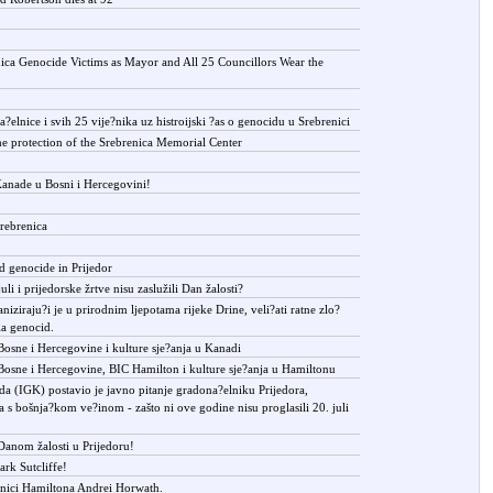
ica Genocide Victims as Mayor and All 25 Councillors Wear the
?elnice i svih 25 vije?nika uz histroijski ?as o genocidu u Srebrenici
he protection of the Srebrenica Memorial Center
anade u Bosni i Hercegovini!
rebrenica
d genocide in Prijedor
li i prijedorske žrtve nisu zaslužili Dan žalosti?
iziraju?i je u prirodnim ljepotama rijeke Drine, veli?ati ratne zlo?
ila genocid.
Bosne i Hercegovine i kulture sje?anja u Kanadi
Bosne i Hercegovine, BIC Hamilton i kulture sje?anja u Hamiltonu
ada (IGK) postavio je javno pitanje gradona?elniku Prijedora,
 s bošnja?kom ve?inom - zašto ni ove godine nisu proglasili 20. juli
 Danom žalosti u Prijedoru!
rk Sutcliffe!
lnici Hamiltona Andrei Horwath.