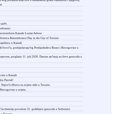
og
a gubi.
rebrenici
 guvernerkom Kanade Louise Arbour
rebrenica Remembrance Day in the City of Toronto
zajednicu u Kanadi
 Be?irovi?a, predsjedavaju?eg Predsjedništva Bosne i Hercegovine u
arajevom, proglasio 11. juli 2026. Danom sje?anja na žrtve genocida u
ovine u Kanadi
yn Parrish!
 Najve?a džezva na svijetu stiže u Toronto.
 Hercegovine u svijetu.
?as historije povodom 31. godišnjice genocida u Srebrenici.
a u Torontu