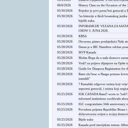
06/6/2026
History Class on the Occasion of the
05/30/2026
Prijedor je prvi presu?eni genocid u 
05/30/2026
?as historije u školi bosanskog jezik
bijelih traka.
05/30/2026
INFORAMCIJE VEZANA ZA SAS
CHOW 3. JUNA 2026.
05/28/2026
KBSA
05/28/2026
Otvoreno pismo predsjednici Naše str
05/28/2026
Danas je u BIC Hamilton održan poseb
05/28/2026
MVP Kanade
05/28/2026
Molim Boga da u naše domove unese mi
05/28/2026
Vodi? za prijavu dijaspore na Opšte 
05/28/2026
Guide for Diaspora Registration for t
05/28/2026
Ratni zlo?inac u Haagu priznao krivicu
izmislili"
05/28/2026
? Kanadski odgovor onima koji vrije?
usporeni genocid, i onima koji negira
05/25/2026
IGK CANADA Rami? wrote to ?udi?: Y
informed institutions worldwide about 
05/25/2026
IGC congratulates 34th anniversary o
05/25/2026
Povodom prijema Republike Bosne i He
državotvornu svijest o svojoj domovi
05/25/2026
Bijele trake
05/25/2026
Kanada pred istorijskim testom: Alber