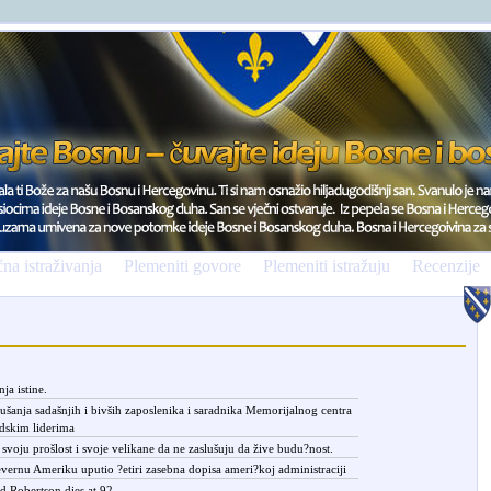
na istraživanja
Plemeniti govore
Plemeniti istražuju
Recenzije
ja istine.
ušanja sadašnjih i bivših zaposlenika i saradnika Memorijalnog centra
dskim liderima
 svoju prošlost i svoje velikane da ne zaslušuju da žive budu?nost.
vernu Ameriku uputio ?etiri zasebna dopisa ameri?koj administraciji
 Robertson dies at 92