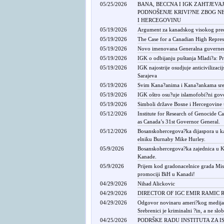
05/25/2026
BANA, BECCNA I IGK ZAHTJEVAJ
PODNOŠENJE KRIVI?NE ZBOG NE
I HERCEGOVINU
05/19/2026
Argument za kanadskog visokog pred
05/19/2026
The Case for a Canadian High Repres
05/19/2026
Novo imenovana Generalna guverner
05/19/2026
IGK o odbijanju puštanja Mladi?a: Pra
05/19/2026
IGK najostrije osudjuje anticivilizac
Sarajeva
05/19/2026
Svim Kana?anima i Kana?ankama sret
05/19/2026
IGK oštro osu?uje islamofobi?ni gov
05/19/2026
Simboli države Bosne i Hercegovine u
05/12/2026
Institute for Research of Genocide C
as Canada’s 31st Governor General.
05/12/2026
Bosanskohercegova?ka dijaspora u ka
elniku Burnaby Mike Hurley.
05/9/2026
Bosanskohercegova?ka zajednica u K
Kanade.
05/9/2026
Prijem kod gradonacelnice grada Miss
promociji BiH u Kanadi!
04/29/2026
Nihad Alickovic
04/29/2026
DIRECTOR OF IGC EMIR RAMIC 
04/29/2026
Odgovor novinaru ameri?kog medija:
Srebrenici je kriminalni ?in, a ne sl
04/25/2026
PODRŠKE RADU INSTITUTA ZA 