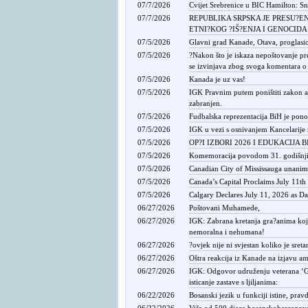
07/7/2026
Cvijet Srebrenice u BIC Hamilton: Sn
07/7/2026
REPUBLIKA SRPSKA JE PRESU?
ETNI?KOG ?IŠ?ENJA I GENOCIDA
07/5/2026
Glavni grad Kanade, Otava, proglasio
07/5/2026
?Nakon što je iskaza nepoštovanje pr
se izvinjava zbog svoga komentara o 
07/5/2026
Kanada je uz vas!
07/5/2026
IGK Pravnim putem poništiti zakon ak
zabranjen.
07/5/2026
Fudbalska reprezentacija BiH je ponos
07/5/2026
IGK u vezi s osnivanjem Kancelarije
07/5/2026
OP?I IZBORI 2026 I EDUKACIJA 
07/5/2026
Komemoracija povodom 31. godišnjic
07/5/2026
Canadian City of Mississauga unanim
07/5/2026
Canada’s Capital Proclaims July 11
07/5/2026
Calgary Declares July 11, 2026 as D
06/27/2026
Poštovani Muhamede,
06/27/2026
IGK: Zabrana kretanja gra?anima koji 
nemoralna i nehumana!
06/27/2026
?ovjek nije ni svjestan koliko je sreta
06/27/2026
Oštra reakcija iz Kanade na izjavu am
06/27/2026
IGK: Odgovor udruženju veterana ‘Gard
isticanje zastave s ljiljanima:
06/22/2026
Bosanski jezik u funkciji istine, pravd
06/22/2026
Više od 500 djece bosanskohercegov