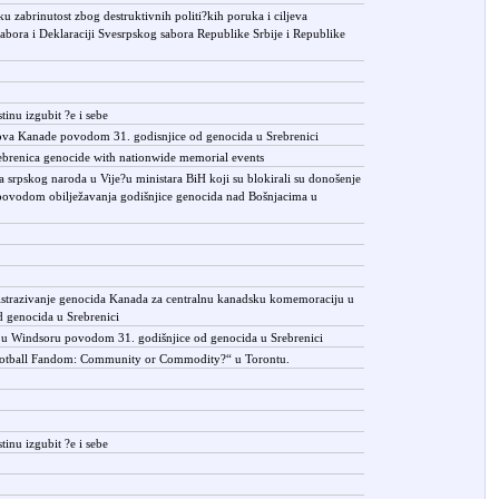
u zabrinutost zbog destruktivnih politi?kih poruka i ciljeva
sabora i Deklaraciji Svesrpskog sabora Republike Srbije i Republike
tinu izgubit ?e i sebe
lova Kanade povodom 31. godisnjice od genocida u Srebrenici
ebrenica genocide with nationwide memorial events
 srpskog naroda u Vije?u ministara BiH koji su blokirali su donošenje
 povodom obilježavanja godišnjice genocida nad Bošnjacima u
a istrazivanje genocida Kanada za centralnu kanadsku komemoraciju u
 genocida u Srebrenici
 u Windsoru povodom 31. godišnjice od genocida u Srebrenici
otball Fandom: Community or Commodity?“ u Torontu.
tinu izgubit ?e i sebe