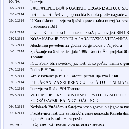
10/1/2014
Intervju
09/22/2014
SAOPÄ†ENJE BOÅ NJAÄŒKIH ORGANIZACIJA U SJE
09/17/2014
Institut za istraÅ¾ivanje genocida Kanada protiv nagrade z
09/10/2014
U Kanadskom muzeju za ljudska prava stalna muzejska post
Srebrenici i BiH
08/31/2014
Povelja Kulina bana ima poseban znaÄaj za povijest BiH i 
08/28/2014
NOÄ† KADA JE GORJELA SARAJEVSKA VIJEÄ†NICA
07/25/2014
Akademija povodom 22 godine od genocida u Prijedoru
07/13/2014
SjeÄ‡anje na Srebrenicu jula 1995: UmjetniÄki projekat â
Torontu
07/13/2014
IGC: Poziv bh. i svjetskoj javnosti da se poÄne misliti o ge
07/13/2014
Radio BiH Toronto
07/13/2014
Arhiv Federacije BiH u Torontu prireÄ‘uje izloÅ¾bu
07/10/2014
FILDÅ½ANI ZA SREBRENICU : â€œÅ TO TE NEMA?â
07/10/2014
Intervju za Radio BiH Toronto
06/23/2014
VRIJEME JE DA SE BOSANSKI HRVATI OGRADE OD S
PODRÅ½AVAJU RATNE ZLOÄŒINCE
06/15/2014
Nedolazak VuÄiÄ‡a u Sarajevo jasno govori o njegovim n
06/11/2014
Predstavnici Instituta za istraÅ¾ivanje genocida Kanada dana
logoraÅ¡a u Bosni i Hercegovini.
06/7/2014
FaÅ¡izam joÅ¡ uvijek kuca na vrata Sarajeva