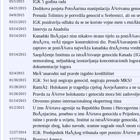
05/1/2015
IGK 5 godina rada
04/21/2015
Dodikova posjeta PotoÄarima manipulacija Å¾rtvama geno
04/9/2015
Presuda Tolimiru je potvrdila genocid u Srebrenici, ali on 
03/21/2015
IGK pozdravlja odluku da se ne koriste vojne mete s etniÄ
03/14/2015
Intervju za Anadolia
03/14/2015
Kanadski BoÅ¡njaci nisu nikakvo strano tijelo za poniÅ¾a
druÅ¡tvu, veÄ‡ njegov konstruktivni dio. PoniÅ¾avanjem 
zapravo se poniÅ¾ava najveÄ‡a kanadska druÅ¡tvena vredn
03/14/2015
SaopÄ‡enje Instituta za istraÅ¾ivanje genocida Kanada {
nemoralnog, neljudskog izostavljanja koncentracionih logor
dokumentacije logora
02/4/2015
MeÄ‘unarodni sud pravde izgubio kredibilitet
01/30/2015
IGK: Svi koji negiraju genocid, negiraju presude MKSJ
01/28/2015
RamiÄ‡: Holokaust je tragedija cijelog ÄovjeÄanstva a ne
01/26/2015
Pravda za Å¾rtve holokausta i genocida mora biti zadovolje
01/14/2015
Otvoreno pismo internacionalnog ekspertnog tima
01/2/2015
U ime Å¾rtava agresije na Republiku Bosnu i Hercegovinu 
BoÅ¡njacima, posebno u ime Å¾rtava genocida u Prijedoru, 
istine i pravde u svijetu, Institut za istraÅ¾ivanje genocida
protestuje zbog, kako navode, sramne nagrade osuÄ‘enom ra
12/27/2014
IGK: Predsjednik HaÅ¡kog tribunala opet ponizio Å¾rtve g
12/27/2014
Bosnjaci Agency