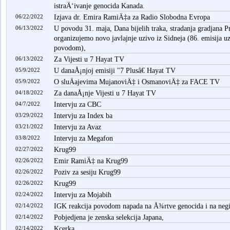
istraÄ‘ivanje genocida Kanada.
06/22/2022
Izjava dr. Emira RamiÄ‡a za Radio Slobodna Evropa
06/13/2022
U povodu 31. maja, Dana bijelih traka, stradanja gradjana Pr
organizujemo novo javlajnje uzivo iz Sidneja (86. emisija u
povodom),
06/13/2022
Za Vijesti u 7 Hayat TV
05/9/2022
U danaÅ¡njoj emisiji "7 Plusâ€ Hayat TV
05/9/2022
O sluÄajevima MujanoviÄ‡ i OsmanoviÄ‡ za FACE TV
04/18/2022
Za danaÅ¡nje Vijesti u 7 Hayat TV
04/7/2022
Intervju za CBC
03/29/2022
Intervju za Index ba
03/21/2022
Intervju za Avaz
03/8/2022
Intervju za Megafon
02/27/2022
Krug99
02/26/2022
Emir RamiÄ‡ na Krug99
02/26/2022
Poziv za sesiju Krug99
02/26/2022
Krug99
02/24/2022
Intervju za Mojabih
02/14/2022
IGK reakcija povodom napada na Å¾rtve genocida i na neg
02/14/2022
Pobjedjena je zenska selekcija Japana,
02/14/2022
Kcerka