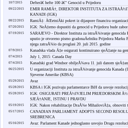
10/7/2015
Defterâ€ hefte 100 â€“ Genocid u Prijedoru
09/22/2015
EMIR RAMIÄ†, DIREKTOR INSTITUTA ZA ISTRAÅ½
KANADI (IGK)
08/22/2015
RamiÄ‡: ÄŒetniÄki pokret iz dijaspore financira organizaci
07/20/2015
IGK: NeÄ‡emo dopustiti da genocid u Prijedoru bude zabor
07/19/2015
SARAJEVO - Direktor Instituta za istraÅ¾ivanje genocid
uputio je otvoreno pismo gradonaÄelniku Prijedora Marku 
njega zatraÅ¾io da proglasi 20. juli 2015. godine
07/9/2015
Kanadska vlada Ä‡e osigurati kontinuirano sjeÄ‡anje na gen
07/4/2015
July 1, 2015: Canada Day
07/4/2015
Kanadski grad Windsor obiljeÅ¾ava 11. juli danom sjeÄ‡an
06/25/2015
U organizaciji Instituta za istraÅ¾ivanje genocida Kanada
Sjeverne Amerike (KBSA)
05/29/2015
Avaz
05/28/2015
KBSA i IGK pozivaju parlamentarce BiH da usvoje rezolucij
05/28/2015
IGK: OSIGURATI PREÅ½IVJELIM PRIJEDORSKIM Å
SJEÄ†ANJE, ISTINU I PRAVDU
05/19/2015
IGK: Nakon rehabilitacije DraÅ¾e MihailoviÄ‡a, obnoviti 
05/17/2015
CANADIAN PARLIAMENT ADOPTS SECOND RESOLU
SREBRENICA
05/16/2015
Avaz: Parlament Kanade jednoglasno usvojio Drugu rezoluci