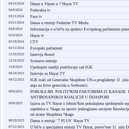
04/14/2024
Danas u Vijesti u 7 Hayat TV
04/9/2024
Federalna tv
03/21/2024
Face tv
03/21/2024
Danas u emisiji Fedarlne TV Mreža
03/8/2024
Informacija o u?eš?u na sjednici Evropskog parlamenta pu
03/4/2024
Hayat tv
02/19/2024
CTV
02/12/2024
Evropski parlament
12/10/2023
Intervju Bostel
12/10/2023
Scenario emisije
11/8/2023
Ujedinjeni mediji podržavaju rad IGK
09/24/2023
Intervju za Hayat TV
09/12/2023
IGK traži od Generalne Skupštine UN-a proglašenje 11. ju
anja na žrtve genocida u Srebrenici.
09/6/2023
PORUKA BH. POLITI?KIM FAKTORIMA IZ KANADE:
ANTIBOSANSKOJ KOALICIJI U DIJASPORI
09/6/2023
Izjava za TV Hayat o lobisti?kim pokušajima ujedinjenih srp
zajednica u ?ikagu za opoziv jednoglasno usvijene Rezolucij
od strane Skupština ?ikaga.
08/20/2023
Danas u emisiji ‘7 PLUS’ Hayat TV.
07/12/2023
U?eš?e u specijalnoj emisiji TV Hayat, posve?ene 11. julu D