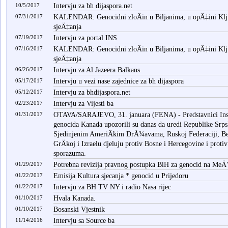
10/5/2017
Intervju za bh dijaspora.net
07/31/2017
KALENDAR: Genocidni zloÄin u Biljanima, u opÄ‡ini Klju
sjeÄ‡anja
07/19/2017
Intervju za portal INS
07/16/2017
KALENDAR: Genocidni zloÄin u Biljanima, u opÄ‡ini Klju
sjeÄ‡anja
06/26/2017
Intervju za Al Jazeera Balkans
05/17/2017
Intervju u vezi nase zajednice za bh dijaspora
05/12/2017
Intervju za bhdijaspora.net
02/23/2017
Intervju za Vijesti ba
01/31/2017
OTAVA/SARAJEVO, 31. januara (FENA) - Predstavnici Insti
genocida Kanada upozorili su danas da uredi Republike Srpske
Sjedinjenim AmeriÄkim DrÅ¾avama, Ruskoj Federaciji, Belg
GrÄkoj i Izraelu djeluju protiv Bosne i Hercegovine i prot
sporazuma.
01/29/2017
Potrebna revizija pravnog postupka BiH za genocid na Me
01/22/2017
Emisija Kultura sjecanja * genocid u Prijedoru
01/22/2017
Intervju za BH TV NY i radio Nasa rijec
01/10/2017
Hvala Kanada.
01/10/2017
Bosanski Vjestnik
11/14/2016
Intervju sa Source ba