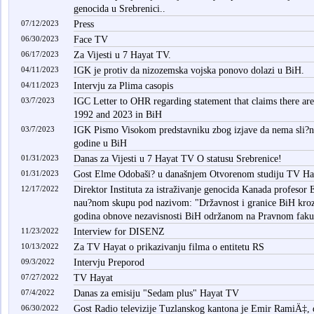
genocida u Srebrenici..
07/12/2023
Press
06/30/2023
Face TV
06/17/2023
Za Vijesti u 7 Hayat TV.
04/11/2023
IGK je protiv da nizozemska vojska ponovo dolazi u BiH.
04/11/2023
Intervju za Plima casopis
03/7/2023
IGC Letter to OHR regarding statement that claims there are
1992 and 2023 in BiH
03/7/2023
IGK Pismo Visokom predstavniku zbog izjave da nema sli?no
godine u BiH
01/31/2023
Danas za Vijesti u 7 Hayat TV O statusu Srebrenice!
01/31/2023
Gost Elme Odobaši? u današnjem Otvorenom studiju TV Ha
12/17/2022
Direktor Instituta za istraživanje genocida Kanada profesor
nau?nom skupu pod nazivom: "Državnost i granice BiH kroz
godina obnove nezavisnosti BiH održanom na Pravnom fakult
11/23/2022
Interview for DISENZ
10/13/2022
Za TV Hayat o prikazivanju filma o entitetu RS
09/3/2022
Intervju Preporod
07/27/2022
TV Hayat
07/4/2022
Danas za emisiju "Sedam plus" Hayat TV
06/30/2022
Gost Radio televizije Tuzlanskog kantona je Emir RamiÄ‡, di