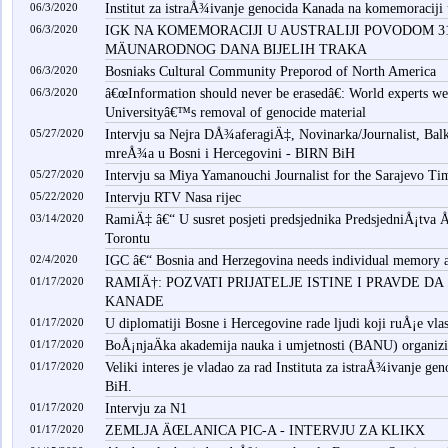
06/3/2020
Institut za istraÅ¾ivanje genocida Kanada na komemoraciji u
06/3/2020
IGK NA KOMEMORACIJI U AUSTRALIJI POVODOM 31
MÄUNARODNOG DANA BIJELIH TRAKA
06/3/2020
Bosniaks Cultural Community Preporod of North America
06/3/2020
â€œInformation should never be erasedâ€: World experts we
Universityâ€™s removal of genocide material
05/27/2020
Intervju sa Nejra DÅ¾aferagiÄ‡, Novinarka/Journalist, Bal
mreÅ¾a u Bosni i Hercegovini - BIRN BiH
05/27/2020
Intervju sa Miya Yamanouchi Journalist for the Sarajevo Ti
05/22/2020
Intervju RTV Nasa rijec
03/14/2020
RamiÄ‡ â€“ U susret posjeti predsjednika PredsjedniÅ¡tv
Torontu
02/4/2020
IGC â€“ Bosnia and Herzegovina needs individual memory an
01/17/2020
RAMIÄ†: POZVATI PRIJATELJE ISTINE I PRAVDE DA
KANADE
01/17/2020
U diplomatiji Bosne i Hercegovine rade ljudi koji ruÅ¡e vl
01/17/2020
BoÅ¡njaÄka akademija nauka i umjetnosti (BANU) organizi
01/17/2020
Veliki interes je vladao za rad Instituta za istraÅ¾ivanje g
BiH.
01/17/2020
Intervju za N1
01/17/2020
ZEMLJA ÄŒLANICA PIC-A - INTERVJU ZA KLIKX