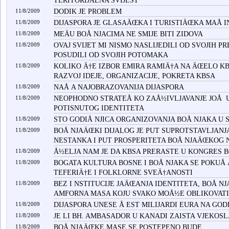
TERITORIJALNA SVIJEST
11/8/2009
DODIK JE PROBLEM
11/8/2009
DIJASPORA JE GLASAÄŒKA I TURISTIÄŒKA MAÅ I
11/8/2009
MEÄU BOÅ NJACIMA NE SMIJE BITI ZIDOVA
11/8/2009
OVAJ SVIJET MI NISMO NASLIJEDILI OD SVOJIH P
POSUDILI OD SVOJIH POTOMAKA
11/8/2009
KOLIKO Ä†E IZBOR EMIRA RAMIÄ†A NA ÄŒELO KBS
RAZVOJ IDEJE, ORGANIZACIJE, POKRETA KBSA
11/8/2009
NAÅ A NAJOBRAZOVANIJA DIJASPORA
11/8/2009
NEOPHODNO STRATEÅ KO ZAÅ½IVLJAVANJE JOÅ U
POTISNUTOG IDENTITETA
11/8/2009
STO GODIÅ NJICA ORGANIZOVANJA BOÅ NJAKA U 
11/8/2009
BOÅ NJAÄŒKI DIJALOG JE PUT SUPROTSTAVLJAN
NESTANKA I PUT PROSPERITETA BOÅ NJAÄŒKOG
11/8/2009
Å½ELJA NAM JE DA KBSA PRERASTE U KONGRES B
11/8/2009
BOGATA KULTURA BOSNE I BOÅ NJAKA SE POKUÅ 
TEFERIÄ†E I FOLKLORNE SVEÄ†ANOSTI
11/8/2009
BEZ I NSTITUCIJE JAÄŒANJA IDENTITETA, BOÅ N
AMFORNA MASA KOJU SVAKO MOÅ½E OBLIKOVATI
11/8/2009
DIJASPORA UNESE Å EST MILIJARDI EURA NA GOD
11/8/2009
JE LI BH. AMBASADOR U KANADI ZAISTA VJEKOS
11/8/2009
BOÅ NJAÄŒKE MASE SE POSTEPENO BUDE