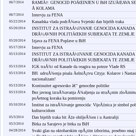
06/7/2014
RAMIÄ†: GENOCID POÄŒINJEN U BiH IZUÄŒAVA S
Å KOLAMA
06/7/2014
Intervju za FENA
05/22/2014
Kanadska vlada podrÅ¾ava Svjetski dan bijelih traka
05/20/2014
INSTITUT ZA ISTRAÅ½IVANJE GENOCIDA KANADA
DRÅ½AVNIH POLITIÄŒKIH SUBJEKATA TE ZEMLJE
05/20/2014
Izjava za FENA Poplave u BiH
05/17/2014
Intervju za FENA
05/13/2014
INSTITUT ZA ISTRAÅ½IVANJE GENOCIDA KANADA
DRÅ½AVNIH POLITIÄŒKIH SUBJEKATA TE ZEMLJE
05/13/2014
IGK traÅ¾i od Kanade da reagira na poteze Vlade RS
05/13/2014
BH. udruÅ¾enja pisala ÄelniÅ¡tvu Cityja: Kolarov i Nasta
nacionalizam!
05/13/2014
Kontinuitet agresorsko â€“ genocdne politike
05/13/2014
Bez javnog izraÅ¾avanja Å¾aljenja za straÅ¡nim zloÄinima
poÄetnog koraka ka pomirenju
05/10/2014
Institut za istraÅ¾ivanje genocida: VijeÄ‡nica je simbol p
kulturocidom
05/3/2014
Dan bijelih traka bit Ä‡e obiljeÅ¾en i u Australiji
05/3/2014
Bitka za Sarajevo je bitka za BiH
04/28/2014
Svaki glas na oktobarskim opÅ¡tim izborima, posebno onaj 