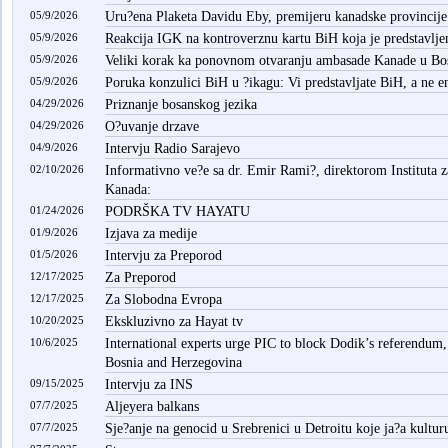
05/9/2026
Uru?ena Plaketa Davidu Eby, premijeru kanadske provincije
05/9/2026
Reakcija IGK na kontroverznu kartu BiH koja je predstavlj
05/9/2026
Veliki korak ka ponovnom otvaranju ambasade Kanade u Bos
05/9/2026
Poruka konzulici BiH u ?ikagu: Vi predstavljate BiH, a ne e
04/29/2026
Priznanje bosanskog jezika
04/29/2026
O?uvanje drzave
04/9/2026
Intervju Radio Sarajevo
02/10/2026
Informativno ve?e sa dr. Emir Rami?, direktorom Instituta z
Kanada:
01/24/2026
PODRŠKA TV HAYATU
01/9/2026
Izjava za medije
01/5/2026
Intervju za Preporod
12/17/2025
Za Preporod
12/17/2025
Za Slobodna Evropa
10/20/2025
Ekskluzivno za Hayat tv
10/6/2025
International experts urge PIC to block Dodik’s referendum,
Bosnia and Herzegovina
09/15/2025
Intervju za INS
07/7/2025
Aljeyera balkans
07/7/2025
Sje?anje na genocid u Srebrenici u Detroitu koje ja?a kultur