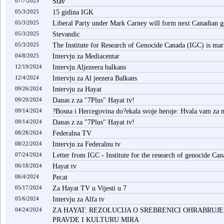
07/7/2025
Stav
05/3/2025
15 gidina IGK
05/3/2025
Liberal Party under Mark Carney will form next Canadian 
05/3/2025
Stevandic
05/3/2025
The Institute for Research of Genocide Canada (IGC) is mar
04/8/2025
Intervju za Mediacentar
12/19/2024
Intervju Aljezeera balkans
12/4/2024
Intervju za Al jeezera Balkans
09/26/2024
Intervju za Hayat
09/20/2024
Danas z za "7Plus" Hayat tv!
09/14/2024
?Bosna i Hercegovina do?ekala svoje heroje: Hvala vam za 
09/14/2024
Danas z za "7Plus" Hayat tv!
08/28/2024
Federalna TV
08/22/2024
Intervju za Federalnu tv
07/24/2024
Letter from IGC - Institute for the research of genocide Can
06/18/2024
Hayat tv
06/4/2024
Pecat
05/17/2024
Za Hayat TV u Vijesti u 7
05/6/2024
Intervju za Alfa tv
04/24/2024
ZA HAYAT: REZOLUCIJA O SREBRENICI OHRABRUJ
PRAVDE I KULTURU MIRA