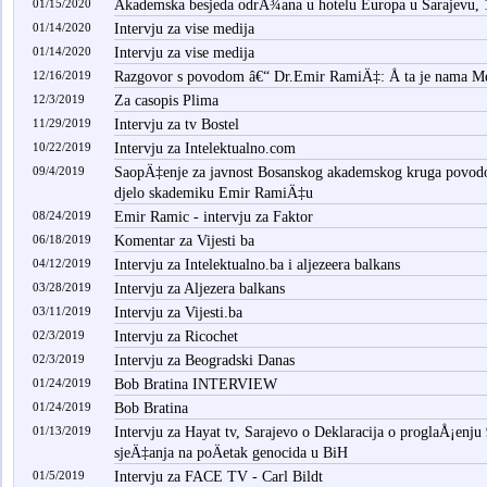
01/15/2020
Akademska besjeda odrÅ¾ana u hotelu Europa u Sarajevu, 1
01/14/2020
Intervju za vise medija
01/14/2020
Intervju za vise medija
12/16/2019
Razgovor s povodom â€“ Dr.Emir RamiÄ‡: Å ta je nama Mem
12/3/2019
Za casopis Plima
11/29/2019
Intervju za tv Bostel
10/22/2019
Intervju za Intelektualno.com
09/4/2019
SaopÄ‡enje za javnost Bosanskog akademskog kruga povod
djelo skademiku Emir RamiÄ‡u
08/24/2019
Emir Ramic - intervju za Faktor
06/18/2019
Komentar za Vijesti ba
04/12/2019
Intervju za Intelektualno.ba i aljezeera balkans
03/28/2019
Intervju za Aljezera balkans
03/11/2019
Intervju za Vijesti.ba
02/3/2019
Intervju za Ricochet
02/3/2019
Intervju za Beogradski Danas
01/24/2019
Bob Bratina INTERVIEW
01/24/2019
Bob Bratina
01/13/2019
Intervju za Hayat tv, Sarajevo o Deklaracija o proglaÅ¡enj
sjeÄ‡anja na poÄetak genocida u BiH
01/5/2019
Intervju za FACE TV - Carl Bildt