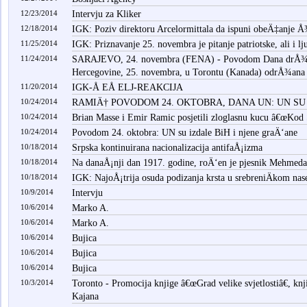
12/23/2014
Intervju za Kliker
12/18/2014
IGK: Poziv direktoru Arcelormittala da ispuni obeÄ‡anje 
11/25/2014
IGK: Priznavanje 25. novembra je pitanje patriotske, ali i lju
11/24/2014
SARAJEVO, 24. novembra (FENA) - Povodom Dana drÅ¾a
Hercegovine, 25. novembra, u Torontu (Kanada) odrÅ¾ana j
11/20/2014
IGK-Å EÅ ELJ-REAKCIJA
10/24/2014
RAMIÄ† POVODOM 24. OKTOBRA, DANA UN: UN SU
10/24/2014
Brian Masse i Emir Ramic posjetili zloglasnu kucu â€œKod 
10/24/2014
Povodom 24. oktobra: UN su izdale BiH i njene graÄ‘ane
10/18/2014
Srpska kontinuirana nacionalizacija antifaÅ¡izma
10/18/2014
Na danaÅ¡nji dan 1917. godine, roÄ‘en je pjesnik Mehmeda
10/18/2014
IGK: NajoÅ¡trija osuda podizanja krsta u srebreniÄkom nas
10/9/2014
Intervju
10/6/2014
Marko A.
10/6/2014
Marko A.
10/6/2014
Bujica
10/6/2014
Bujica
10/6/2014
Bujica
10/3/2014
Toronto - Promocija knjige â€œGrad velike svjetlostiâ€, k
Kajana