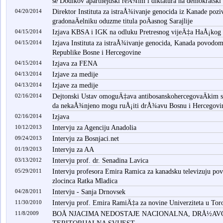
se Dodikov aparthejdski reÅ¾im i diktatura na demokratski 
04/20/2014
Direktor Instituta za istraÅ¾ivanje genocida iz Kanade poz
gradonaÄelniku oduzme titula poÄasnog Sarajlije
04/15/2014
Izjava KBSA i IGK na odluku Pretresnog vijeÄ‡a HaÅ¡kog 
04/15/2014
Izjava Instituta za istraÅ¾ivanje genocida, Kanada povodom
Republike Bosne i Hercegovine
04/15/2014
Izjava za FENA
04/13/2014
Izjave za medije
04/13/2014
Izjave za medije
02/16/2014
Dejtonski Ustav omoguÄ‡ava antibosanskohercegovaÄkim s
da nekaÅ¾njeno mogu ruÅ¡iti drÅ¾avu Bosnu i Hercegovi
02/16/2014
Izjava
10/12/2013
Intervju za Agenciju Anadolia
09/24/2013
Intervju za Bosnjaci.net
01/19/2013
Intervju za AA
03/13/2012
Intervju prof. dr. Senadina Lavica
05/29/2011
Intervju profesora Emira Ramica za kanadsku televizuju po
zlocinca Ratka Mladica
04/28/2011
Intervju - Sanja Drnovsek
11/30/2010
Intervju prof. Emira RamiÄ‡a za novine Univerziteta u Tor
11/8/2009
BOÅ NJACIMA NEDOSTAJE NACIONALNA, DRÅ½AV