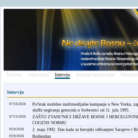
Početna
Aktivnosti
Intervju
Naučna istraživanja
Plemenit
Intervju
07/16/2026
Po?etak mobilne multimedijalne kampanje u New Yorku, zapo
službi negiranja genocida u Srebrenici od 11. jula 1995.
07/13/2026
ZAŠTO ZVANI?NICI DRŽAVE BOSNE I HERCEGOVINE
COGENS NORMU
05/9/2026
2. maja 1992. Dan kada su herojski odbranjeni Sarajevo i B
05/9/2026
Rodjendan