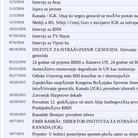
11/5/2016
Intervju za Avaz
11/5/2016
Izjava za javnost
11/5/2016
Kanada / IGK: Onaj ko negira genocid ne moÅ¾e postati na
11/5/2016
Mediji u RS, Srbiji i Crnoj Gori o inicijativi IGK za izdvaj
10/25/2016
Intervju za BNN
07/20/2016
Intervju za TV Hayat
07/6/2016
Intervju za Vijesti ba
06/19/2016
INSTITUT ZA ISTRAÅ½IVANJE GENOCIDA: Silovanje u Bi
genocida
05/22/2016
24 godine od prijema RBiH u Älanstvo UN, 24 godine od Bij
05/22/2016
JeremiÄ‡evo imenovanje degradiralo bi UN kao instituciju
02/17/2016
Odluke Ustavnog suda BiH konaÄne su i obavezujuÄ‡e
10/20/2015
ZajedniÄko saopÄ‡enje Kongresa BoÅ¡njaka Sjeverne Amer
istraÅ¾ivanje genocida, Kanada {IGK} povodom izbornih re
10/20/2015
Zavrsetak Harperove dekade
10/20/2015
Povodom 12. godiÅ¡njice od smrti Alije IzetbegoviÄ‡a prvo
PredsjedniÅ¡tva RBiH
10/20/2015
Kanadski Bosnjaci povodom izbora
10/7/2015
EMIR RAMIÄ†, DIREKTOR INSTITUTA ZA ISTRAÅ½I
KANADA (IGK)
10/7/2015
Prijedor: U bolnici postavljena spomen-ploÄa samo za ubije