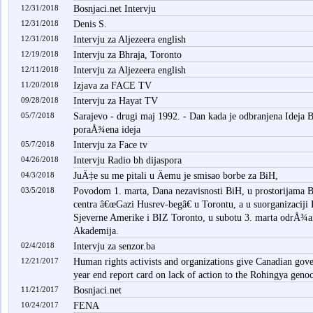
12/31/2018
Bosnjaci.net Intervju
12/31/2018
Denis S.
12/31/2018
Intervju za Aljezeera english
12/19/2018
Intervju za Bhraja, Toronto
12/11/2018
Intervju za Aljezeera english
11/20/2018
Izjava za FACE TV
09/28/2018
Intervju za Hayat TV
05/7/2018
Sarajevo - drugi maj 1992. - Dan kada je odbranjena Ideja 
poraÅ¾ena ideja
05/7/2018
Intervju za Face tv
04/26/2018
Intervju Radio bh dijaspora
04/3/2018
JuÄ‡e su me pitali u Äemu je smisao borbe za BiH,
03/5/2018
Povodom 1. marta, Dana nezavisnosti BiH, u prostorijama 
centra â€œGazi Husrev-begâ€ u Torontu, a u suorganizacij
Sjeverne Amerike i BIZ Toronto, u subotu 3. marta odrÅ¾an
Akademija.
02/4/2018
Intervju za senzor.ba
12/21/2017
Human rights activists and organizations give Canadian gove
year end report card on lack of action to the Rohingya geno
11/21/2017
Bosnjaci.net
10/24/2017
FENA