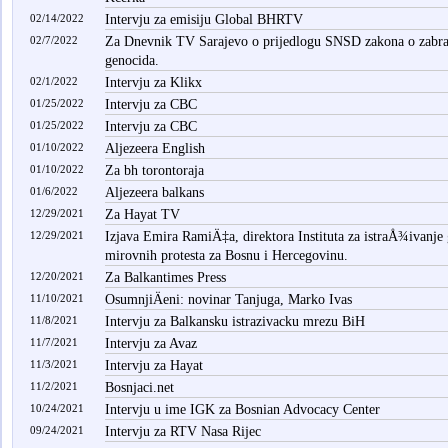
02/14/2022
Intervju za emisiju Global BHRTV
02/7/2022
Za Dnevnik TV Sarajevo o prijedlogu SNSD zakona o zabra
genocida.
02/1/2022
Intervju za Klikx
01/25/2022
Intervju za CBC
01/25/2022
Intervju za CBC
01/10/2022
Aljezeera English
01/10/2022
Za bh torontoraja
01/6/2022
Aljezeera balkans
12/29/2021
Za Hayat TV
12/29/2021
Izjava Emira RamiÄ‡a, direktora Instituta za istraÅ¾ivan
mirovnih protesta za Bosnu i Hercegovinu.
12/20/2021
Za Balkantimes Press
11/10/2021
OsumnjiÄeni: novinar Tanjuga, Marko Ivas
11/8/2021
Intervju za Balkansku istrazivacku mrezu BiH
11/7/2021
Intervju za Avaz
11/3/2021
Intervju za Hayat
11/2/2021
Bosnjaci.net
10/24/2021
Intervju u ime IGK za Bosnian Advocacy Center
09/24/2021
Intervju za RTV Nasa Rijec