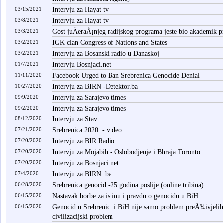
03/15/2021
Intervju za Hayat tv
03/8/2021
Intervju za Hayat tv
03/3/2021
Gost juÄeraÅ¡njeg radijskog programa jeste bio akademik 
03/2/2021
IGK clan Congress of Nations and States
03/2/2021
Intervju za Bosanski radio u Danaskoj
01/7/2021
Intervju Bosnjaci.net
11/11/2020
Facebook Urged to Ban Srebrenica Genocide Denial
10/27/2020
Intervju za BIRN -Detektor.ba
09/9/2020
Intervju za Sarajevo times
09/2/2020
Intervju za Sarajevo times
08/12/2020
Intervju za Stav
07/21/2020
Srebrenica 2020. - video
07/20/2020
Intervju za BIR Radio
07/20/2020
Intervju za Mojabih - Oslobodjenje i Bhraja Toronto
07/20/2020
Intervju za Bosnjaci.net
07/4/2020
Intervju za BIRN. ba
06/28/2020
Srebrenica genocid -25 godina poslije (online tribina)
06/15/2020
Nastavak borbe za istinu i pravdu o genocidu u BiH.
06/15/2020
Genocid u Srebrenici i BiH nije samo problem preÅ¾ivjelih
civilizacijski problem