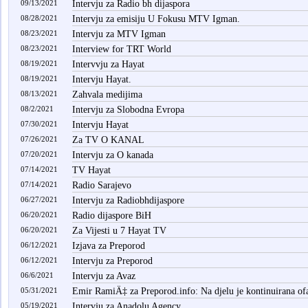
09/13/2021
Intervju za Radio bh dijaspora
08/28/2021
Intervju za emisiju U Fokusu MTV Igman.
08/23/2021
Intervju za MTV Igman
08/23/2021
Interview for TRT World
08/19/2021
Intervvju za Hayat
08/19/2021
Intervju Hayat.
08/13/2021
Zahvala medijima
08/2/2021
Intervju za Slobodna Evropa
07/30/2021
Intervju Hayat
07/26/2021
Za TV O KANAL
07/20/2021
Intervju za O kanada
07/14/2021
TV Hayat
07/14/2021
Radio Sarajevo
06/27/2021
Intervju za Radiobhdijaspore
06/20/2021
Radio dijaspore BiH
06/20/2021
Za Vijesti u 7 Hayat TV
06/12/2021
Izjava za Preporod
06/12/2021
Intervju za Preporod
06/6/2021
Intervju za Avaz
05/31/2021
Emir RamiÄ‡ za Preporod.info: Na djelu je kontinuirana ofa
05/19/2021
Intervju za Anadolu Agency